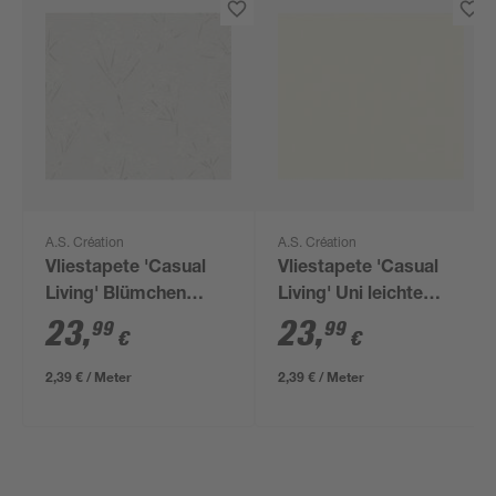
A.S. Création
A.S. Création
Vliestapete 'Casual
Vliestapete 'Casual
Living' Blümchen
Living' Uni leichte
weiß/grau 0,53 x
Struktur weiß 0,53 x
23
,
23
,
99
99
€
€
10,05 m
10,05 m
2,39 € / Meter
2,39 € / Meter