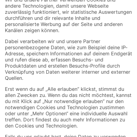
Zur Newsletter Anmeldung
Folge uns
Zahlungsarten
Versandarten
Sicher einkaufen
Jetzt die toom-App herunterladen