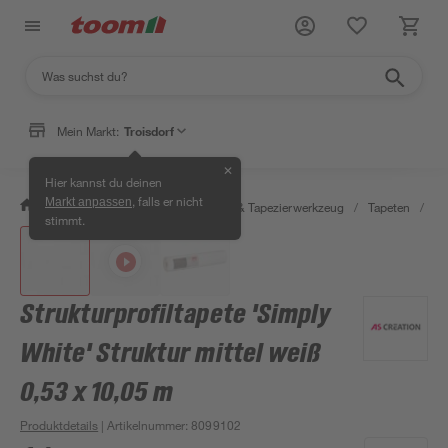
Mein Markt:
Troisdorf
✕
Hier kannst du deinen
, falls er nicht
Markt anpassen
/
Wohnen & Haushalt
/
Tapeten & Tapezierwerkzeug
/
Tapeten
/
De
stimmt.
Strukturprofiltapete 'Simply
White' Struktur mittel weiß
0,53 x 10,05 m
Produktdetails
| Artikelnummer
:
8099102