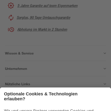
5 Jahre Garantie auf toom Eigenmarken
Sorglos, 90 Tage Umtauschgarantie
Abholung im Markt in 2 Stunden
Wissen & Service
Unternehmen
Nützliche Links
Bleib auf dem Laufenden mit unserem Newsletter
Der toom Newsletter: Keine Angebote und Aktionen mehr verpassen!