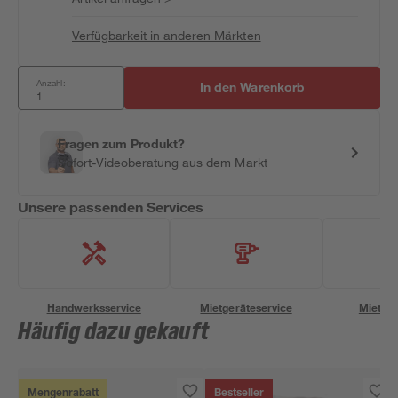
Verfügbarkeit in anderen Märkten
Anzahl:
In den Warenkorb
Fragen zum Produkt?
Sofort-Videoberatung aus dem Markt
Unsere passenden Services
Handwerksservice
Mietgeräteservice
Miettra
Häufig dazu gekauft
Mengenrabatt
Bestseller