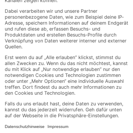
Folge uns
Zahlungsarten
Versandarten
Sicher einkaufen
Jetzt die toom-App herunterladen
Alle Preisangaben in EUR inkl. gesetzl. MwSt.. Die dargestellten Angebote sind unter
Umständen nicht in allen Märkten verfügbar. Die angegebenen Verfügbarkeiten beziehen
sich auf den unter "Mein Markt" ausgewählten toom Baumarkt. Alle Angebote und
Produkte nur solange der Vorrat reicht.
*Paketversand ab 59 € versandkostenfrei, gilt nicht für Artikel mit Speditionsversand, hier