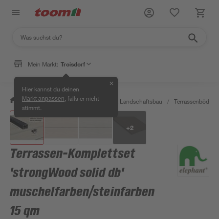
Mein Markt:
Troisdorf
✕
Hier kannst du deinen
, falls er nicht
Markt anpassen
/
Garten & Freizeit
/
Gartenbau & Landschaftsbau
/
Terrassenböden 
stimmt.
+
2
Terrassen-Komplettset
'strongWood solid db'
muschelfarben/steinfarben
15 qm