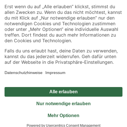
Sicher einkaufen
Jetzt die toom-App herunterladen
Alle Preisangaben in EUR inkl. gesetzl. MwSt.. Die dargestellten Angebote sind unter
Umständen nicht in allen Märkten verfügbar. Die angegebenen Verfügbarkeiten beziehen
sich auf den unter "Mein Markt" ausgewählten toom Baumarkt. Alle Angebote und
Produkte nur solange der Vorrat reicht.
*Paketversand ab 59 € versandkostenfrei, gilt nicht für Artikel mit Speditionsversand, hier
fallen zusätzliche Versandkosten an.
Datenschutz
Privatsphäre
Impressum
AGB
Nutzungsbedingungen
Widerrufsrecht
Vertrag widerrufen
Barrierefreiheit
© 2026 toom Baumarkt GmbH