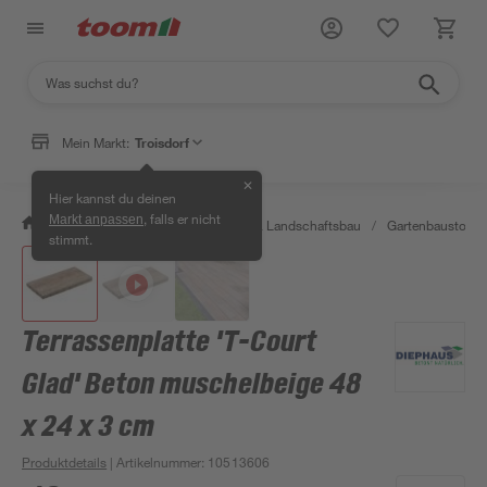
Mein Markt:
Troisdorf
✕
Hier kannst du deinen
, falls er nicht
Markt anpassen
/
Garten & Freizeit
/
Gartenbau & Landschaftsbau
/
Gartenbaustoffe 
stimmt.
Terrassenplatte 'T-Court
Glad' Beton muschelbeige 48
x 24 x 3 cm
Produktdetails
| Artikelnummer
:
10513606