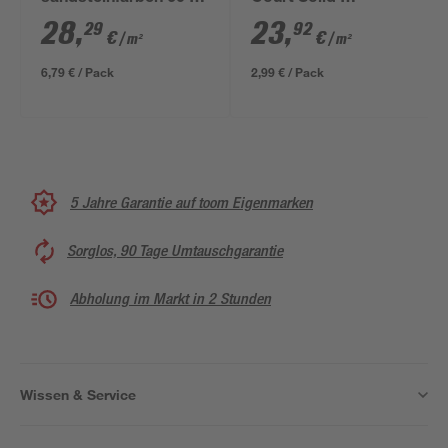
40 x 4 cm
graphitfarben 50 x 25
28
,
23
,
29
92
€
€
/ m²
/ m²
x 4 cm
6,79 € / Pack
2,99 € / Pack
5 Jahre Garantie auf toom Eigenmarken
Sorglos, 90 Tage Umtauschgarantie
Abholung im Markt in 2 Stunden
Wissen & Service