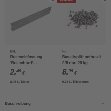
Bestseller
EHL
toom
Raseneinfassung
Basaltsplitt anthrazit
'Rasenbord'
2/5 mm 25 kg
beidseitig abgerundet
2
,
6
,
49
99
€
€
5 x 25 x 100 cm grau
2,49 € / Meter
0,28 € / Kilogramm
Beschreibung