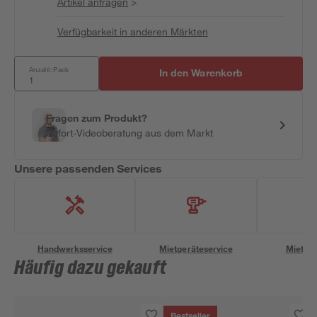
Artikel anfragen
>
Verfügbarkeit in anderen Märkten
Anzahl: Pack
In den Warenkorb
Fragen zum Produkt?
Sofort-Videoberatung aus dem Markt
Unsere passenden Services
Handwerksservice
Mietgeräteservice
Miettra
Häufig dazu gekauft