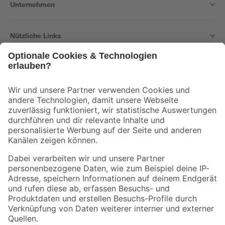
Unternehmen
Nützliche Links
Bleib auf dem Laufenden mit unserem Newsletter
Der toom Newsletter: Keine Angebote und Aktionen mehr verpassen!
Zur Newsletter Anmeldung
Folge uns
Zahlungsarten
Versandarten