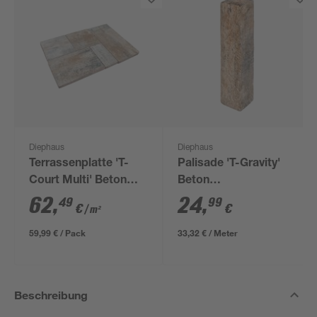
Diephaus
Diephaus
Terrassenplatte 'T-
Palisade 'T-Gravity'
Court Multi' Beton
Beton
muschelkalkfarben
muschelkalkfarben 15
62
,
24
,
49
99
€
€
/ m²
121 x 80 x 5 cm
x 75 x 12,5 cm
59,99 € / Pack
33,32 € / Meter
Beschreibung