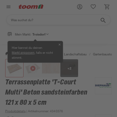
Mein Markt:
Troisdorf
✕
Hier kannst du deinen
, falls er nicht
Markt anpassen
/
Garten & Freizeit
/
Gartenbau & Landschaftsbau
/
Gartenbaustoffe 
stimmt.
+
2
Terrassenplatte 'T-Court
Multi' Beton sandsteinfarben
121 x 80 x 5 cm
Produktdetails
| Artikelnummer
:
4340376