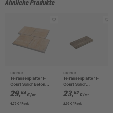
Ähnliche Produkte
Diephaus
Diephaus
Terrassenplatte 'T-
Terrassenplatte 'T-
Court Solid' Beton
Court Solid'
sandstein 40 x 40 x 4
muschelbeige 50 x 25
29
,
23
,
94
92
€
€
/ m²
/ m²
cm
x 4 cm
4,79 € / Pack
2,99 € / Pack