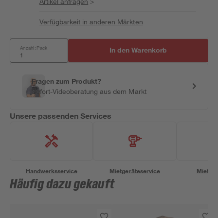
Artikel anfragen
>
Verfügbarkeit in anderen Märkten
Anzahl: Pack
In den Warenkorb
Fragen zum Produkt?
Sofort-Videoberatung aus dem Markt
Unsere passenden Services
Handwerksservice
Mietgeräteservice
Miettra
Häufig dazu gekauft