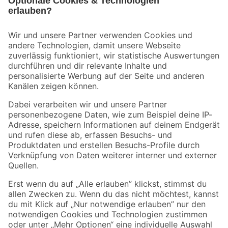
Bleib auf dem Laufenden mit unserem Newsletter
Der toom Newsletter: Keine Angebote und Aktionen mehr verpassen!
Zur Newsletter Anmeldung
Folge uns
Zahlungsarten
Versandarten
Sicher einkaufen
Jetzt die toom-App herunterladen