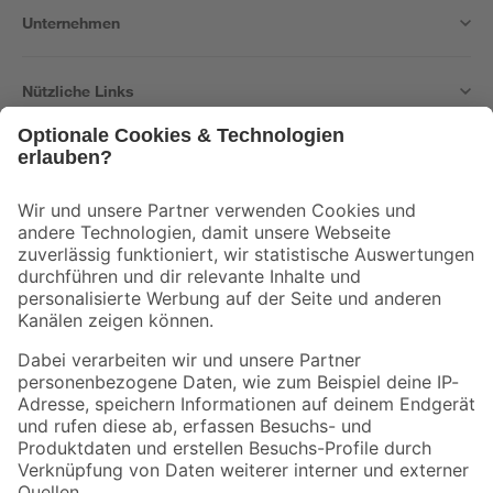
Unternehmen
Nützliche Links
Bleib auf dem Laufenden mit unserem Newsletter
Der toom Newsletter: Keine Angebote und Aktionen mehr verpassen!
Zur Newsletter Anmeldung
Folge uns
Zahlungsarten
Versandarten