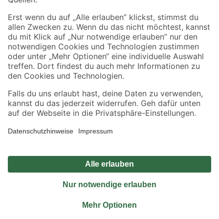
Sicher einkaufen
Jetzt die toom-App herunterladen
Alle Preisangaben in EUR inkl. gesetzl. MwSt.. Die dargestellten Angebote sind unter
Umständen nicht in allen Märkten verfügbar. Die angegebenen Verfügbarkeiten beziehen
sich auf den unter "Mein Markt" ausgewählten toom Baumarkt. Alle Angebote und
Produkte nur solange der Vorrat reicht.
*Paketversand ab 59 € versandkostenfrei, gilt nicht für Artikel mit Speditionsversand, hier
fallen zusätzliche Versandkosten an.
Datenschutz
Privatsphäre
Impressum
AGB
Nutzungsbedingungen
Widerrufsrecht
Vertrag widerrufen
Barrierefreiheit
© 2026 toom Baumarkt GmbH