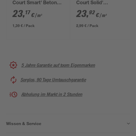
Court Smart' Beton
Court Solid'
schwarz 30 x 20 x 3
graphitfarben 50 x 25
23
,
23
,
17
92
€
€
/ m²
/ m²
cm
x 4 cm
1,39 € / Pack
2,99 € / Pack
5 Jahre Garantie auf toom Eigenmarken
Sorglos, 90 Tage Umtauschgarantie
Abholung im Markt in 2 Stunden
Wissen & Service