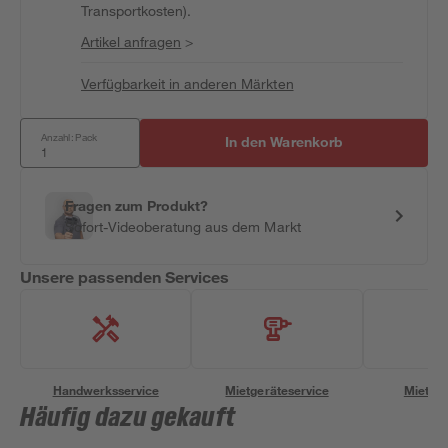
Transportkosten).
Artikel anfragen
>
Verfügbarkeit in anderen Märkten
Anzahl: Pack
In den Warenkorb
Fragen zum Produkt?
Sofort-Videoberatung aus dem Markt
Unsere passenden Services
Handwerksservice
Mietgeräteservice
Miettra
Häufig dazu gekauft