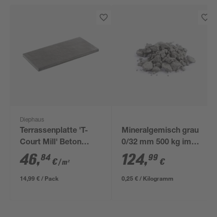
Diephaus
Terrassenplatte 'T-
Mineralgemisch grau
Court Mill' Beton
0/32 mm 500 kg im
mittelgrau 80 x 40 x 4
Big Bag
46
,
124
,
84
99
€
€
/ m²
cm
14,99 € / Pack
0,25 € / Kilogramm