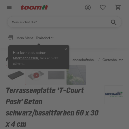
Mein Markt:
Troisdorf
✕
Hier kannst du deinen
, falls er nicht
Markt anpassen
/
Garten & Freizeit
/
Gartenbau & Landschaftsbau
/
Gartenbaustoffe 
stimmt.
Terrassenplatte 'T-Court
Posh' Beton
schwarz/basaltfarben 60 x 30
x 4 cm