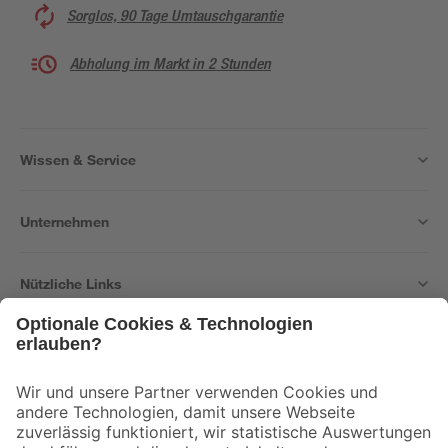
Sorglos, 90 Tage Umtauschgarantie
Abholung im Markt in 2 Stunden
Wissen & Service
Unternehmen
Nützliche Links
Bleib auf dem Laufenden mit unserem Newsletter
Der toom Newsletter: Keine Angebote und Aktionen mehr verpassen!
Zur Newsletter Anmeldung