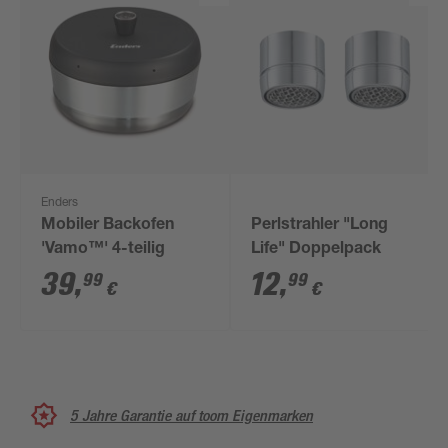
Enders
Mobiler Backofen
Perlstrahler "Long
'Vamo™' 4-teilig
Life" Doppelpack
39
,
12
,
99
99
€
€
5 Jahre Garantie auf toom Eigenmarken