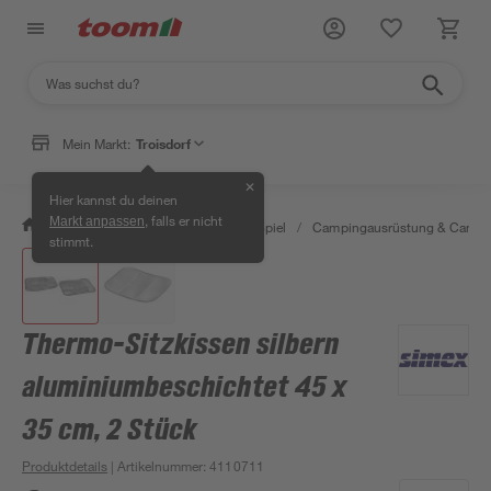
Mein Markt:
Troisdorf
✕
Hier kannst du deinen
, falls er nicht
Markt anpassen
/
Garten & Freizeit
/
Outdoor & Spiel
/
Campingausrüstung & Campi
stimmt.
Thermo-Sitzkissen silbern
aluminiumbeschichtet 45 x
35 cm, 2 Stück
Produktdetails
| Artikelnummer
:
4110711