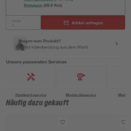
Remagen
(
29,9
 Km)
Anzahl:
Artikel anfragen
Fragen zum Produkt?
Sofort-Videoberatung aus dem Markt
Unsere passenden Services
Handwerksservice
Mietgeräteservice
Miettra
Häufig dazu gekauft