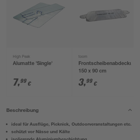
High Peak
toom
Alumatte 'Single'
Frontscheibenabdeckung
150 x 90 cm
7
,
3
,
99
99
€
€
Beschreibung
ideal für Ausflüge, Picknick, Outdoorveranstaltungen etc.
schützt vor Nässe und Kälte
isolierende Aluminiumbeschichtung