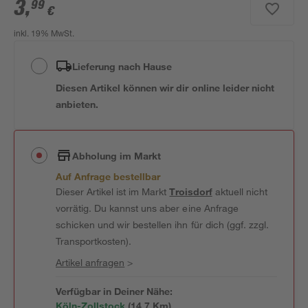
3
,
99
€
inkl. 19% MwSt.
Lieferung nach Hause
Diesen Artikel können wir dir online leider nicht
anbieten.
Abholung im Markt
Auf Anfrage bestellbar
Dieser Artikel ist im Markt
Troisdorf
aktuell nicht
vorrätig. Du kannst uns aber eine Anfrage
schicken und wir bestellen ihn für dich (ggf. zzgl.
Transportkosten).
Artikel anfragen
>
Verfügbar in Deiner Nähe:
Köln-Zollstock
(
14,7
 Km)