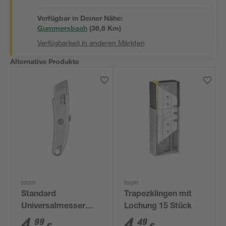
Verfügbar in Deiner Nähe:
Gummersbach
(
36,6
 Km)
Verfügbarkeit in anderen Märkten
Alternative Produkte
toom
toom
Standard
Trapezklingen mit
Universalmesser
Lochung 15 Stück
einziehbar
4
,
4
,
99
49