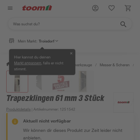
Mein Markt:
Troisdorf
✕
Hier kannst du deinen
, falls er nicht
Markt anpassen
/
Werkstatt & Maschinen
/
Handwerkzeuge
/
Messer & Scheren
/
K
stimmt.
Trapezklingen 61 mm 3 Stück
Produktdetails
| Artikelnummer
:
1251542
Aktuell nicht verfügbar
Wir können dir dieses Produkt zur Zeit leider nicht
anbieten.