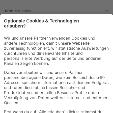
Nützliche Links
Bleib auf dem Laufenden mit unserem Newsletter
Der toom Newsletter: Keine Angebote und Aktionen mehr verpassen!
Zur Newsletter Anmeldung
Folge uns
Zahlungsarten
Versandarten
Sicher einkaufen