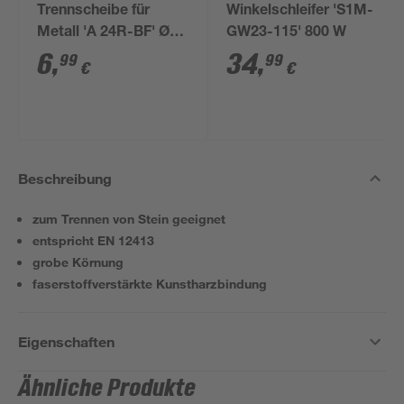
Trennscheibe für
Winkelschleifer 'S1M-
Metall 'A 24R-BF' Ø
GW23-115' 800 W
115 mm 10 Stück
6
,
34
,
99
99
€
€
Beschreibung
zum Trennen von Stein geeignet
entspricht EN 12413
grobe Körnung
faserstoffverstärkte Kunstharzbindung
Eigenschaften
Ähnliche Produkte