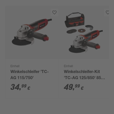
Einhell
Einhell
Winkelschleifer 'TC-
Winkelschleifer-Kit
AG 115/750'
'TC-AG 125/850' 850
W
34
,
49
,
99
99
€
€