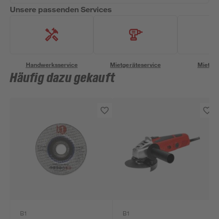
Unsere passenden Services
Handwerksservice
Mietgeräteservice
Miettra
Häufig dazu gekauft
B1
B1