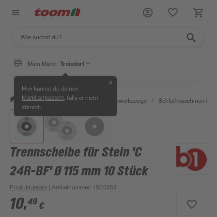
Mein Markt:
Troisdorf
✕
Hier kannst du deinen
, falls er nicht
Markt anpassen
/
Werkstatt & Maschinen
/
Elektrowerkzeuge
/
Schleifmaschinen & T
stimmt.
Trennscheibe für Stein 'C
24R-BF' Ø 115 mm 10 Stück
Produktdetails
| Artikelnummer
:
1500553
10
,
49
€