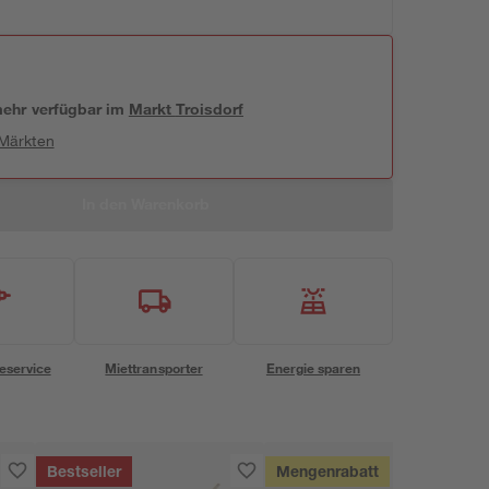
 mehr verfügbar
im
Markt
Troisdorf
 Märkten
In den Warenkorb
eservice
Miettransporter
Energie sparen
Bestseller
Mengenrabatt