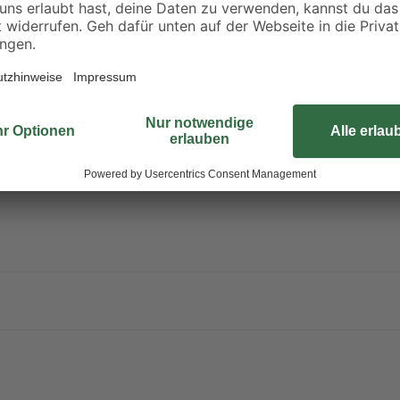
genau die richtige Wahl. Sie verso
ng
Menge an UVB-Strahlung. Diese is
Außerdem stimuliert das Licht den 
der Reptilien. In unserem Shop fi