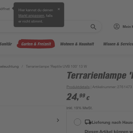
öffnet
✕
Hier kannst du deinen
, falls
Markt anpassen
er nicht stimmt.
Mein 
Sanitär
Garten & Freizeit
Wohnen & Haushalt
Wissen & Servic
nbeleuchtung
/
Terrarienlampe 'Reptile UVB 100' 13 W
Terrarienlampe '
Produktdetails
| Artikelnummer
:
2761473
24
,
99
€
inkl. 19% MwSt.
Lieferung nach Haus
Diesen Artikel können wir