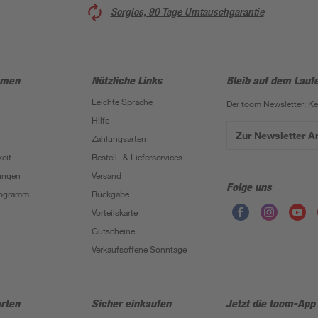
Sorglos, 90 Tage Umtauschgarantie
hmen
Nützliche Links
Bleib auf dem Lauf
Leichte Sprache
Der toom Newsletter: K
Hilfe
Zur Newsletter 
Zahlungsarten
eit
Bestell- & Lieferservices
ungen
Versand
Folge uns
Programm
Rückgabe
Vorteilskarte
Gutscheine
Verkaufsoffene Sonntage
rten
Sicher einkaufen
Jetzt die toom-App