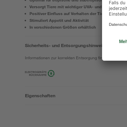
Versorgt Tiere mit wichtiger UVA- und UVB-Strahlu
Positiver Einfluss auf Verhalten der Tiere
Stimuliert Appetit und Aktivität
In verschiedenen Größen erhältlich
Sicherheits- und Entsorgungshinweise
Informationen zur korrekten Entsorgung findest du
hier
.
Eigenschaften