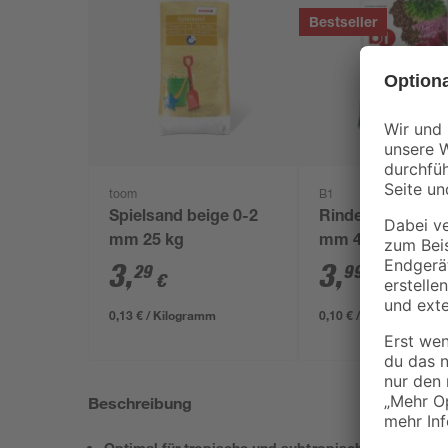
Bestseller
toom
B1
Spielsand beige 0-2
Rindenmulch 0-4
mm 25 kg
mm 40 l
3
,
3
,
29
99
€
€
0,13 € / Kilogramm
0,10 € / Liter
Beschreibung
Optimal für tropische und subtropische Reptilien