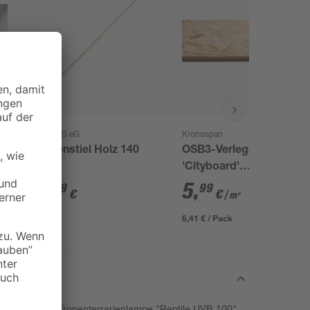
BÜMAG eG
Kronospan
x
Besenstiel Holz 140
OSB3-Verlegeplatte
cm
'Cityboard'
ungeschliffen 1690 x
5
,
5
,
79
99
€
€
/ m²
634 x 12 mm
6,41 € / Pack
rarien ist die Tropenterrarienlampe "Reptile UVB 100"