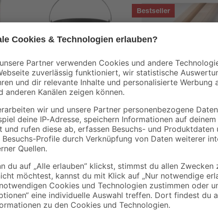
Bestseller
binderholz
0
Baueimer 12 l
Latte sägerau 2000 
48 x 24 mm
1
,
1
,
49
78
€
€
1,69 €
0,89 € / Meter
Für tropische und subtropische Ter