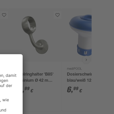
Treba
mediPOOL
Kugelringhalter 'B85'
Dosierschwimmer
Aluminium Ø 42 mm,
blau/weiß 12 x 12 cm,
2 Stück
für 20 g Tabs
34
,
6
,
99
99
€
€