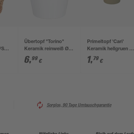
Übertopf "Torino"
Primeltopf 'Cari'
/Seegras
Keramik reinweiß Ø
Keramik hellgruen Ø
19 cm
11,9 x 10 cm
6
,
1
,
99
79
€
€
Sorglos, 90 Tage Umtauschgarantie
hmen
Nützliche Links
Bleib auf dem Lauf