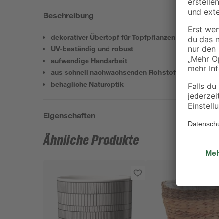
Beschreibung
dekorativer Übertopf für Topfpflanzen und -blumen
UV-beständig und robust
aufwendige Handarbeit
aus schnell nachwachsenden Rohstoffen
behagliche Naturoptik
Eigenschaften
Ähnliche Produkte