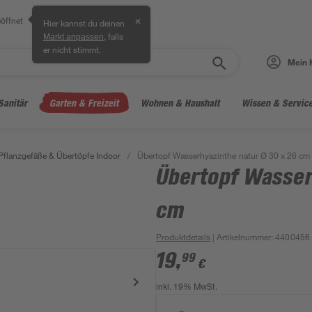
öffnet
✕
Hier kannst du deinen
, falls
Markt anpassen
er nicht stimmt.
Mein 
Sanitär
Garten & Freizeit
Wohnen & Haushalt
Wissen & Servic
Pflanzgefäße & Übertöpfe Indoor
/
Übertopf Wasserhyazinthe natur Ø 30 x 26 cm
Übertopf Wasser
cm
Produktdetails
| Artikelnummer
:
4400456
19
,
99
€
inkl. 19% MwSt.