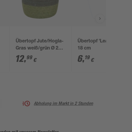
Übertopf Jute/Hogla-
Übertopf 'Lea' weiß Ø
Gras weiß/grün Ø 20 x
18 cm
19 cm
12
,
6
,
99
19
€
€
Abholung im Markt in 2 Stunden
enden mit unserem Newsletter