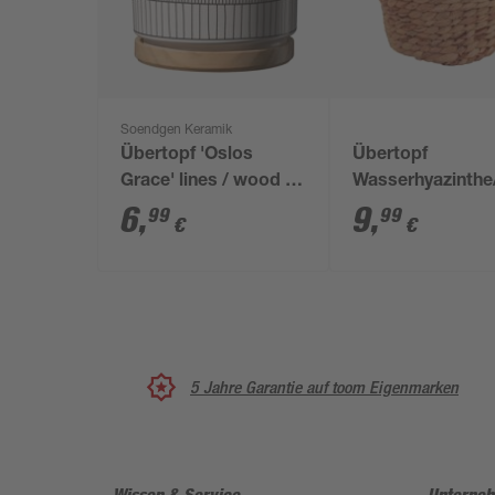
Soendgen Keramik
Übertopf 'Oslos
Übertopf
Grace' lines / wood Ø
Wasserhyazinthe
13 x 12 cm
Ø 18 x 16 cm
6
,
9
,
99
99
€
€
5 Jahre Garantie auf toom Eigenmarken
Wissen & Service
Unterne