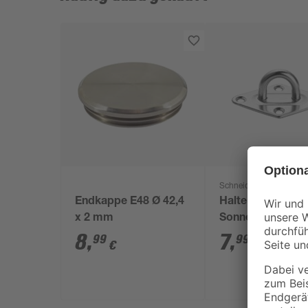
Schneider
Endkappe E48 Ø 42,4
Halte-Öse für
x 2 mm
Sonnensegel 65 x
28 mm
8
,
7
,
99
99
€
€