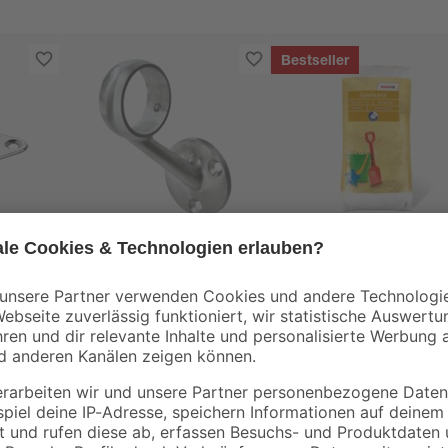
Bestseller
Treba
toom
Kugelringhalter 'B103'
Spielsand beige 0-2
 40 x
Edelstahloptik mit 3-
mm 25 kg
Punktbefestigung
39
,
3
,
99
49
€
€
0,14 € / Kilogramm