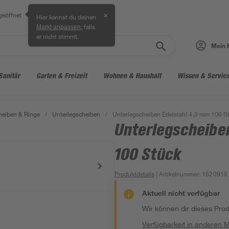
geöffnet
✕
Hier kannst du deinen
, falls
Markt anpassen
er nicht stimmt.
Mein 
Sanitär
Garten & Freizeit
Wohnen & Haushalt
Wissen & Servic
heiben & Ringe
/
Unterlegscheiben
/
Unterlegscheiben Edelstahl 4,3 mm 100 S
Unterlegscheibe
100 Stück
Produktdetails
| Artikelnummer
:
1620915
Aktuell nicht verfügbar
Wir können dir dieses Produ
Verfügbarkeit in anderen 