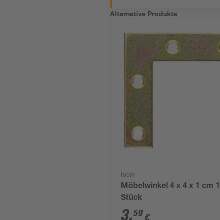
Alternative Produkte
toom
Möbelwinkel 4 x 4 x 1 cm 
Stück
3
,
59
€