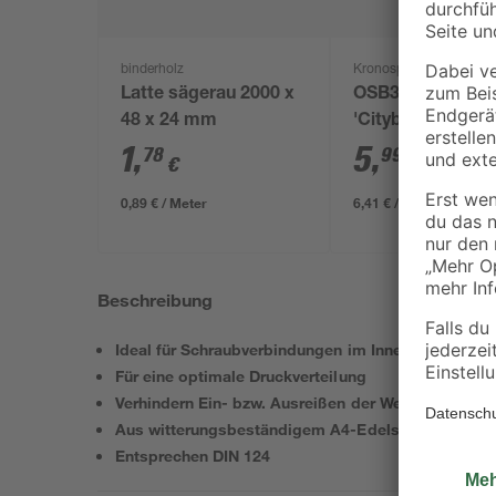
binderholz
Kronospan
Latte sägerau 2000 x
OSB3-Verlegepla
48 x 24 mm
'Cityboard'
ungeschliffen 16
1
,
5
,
78
99
€
€
/ m²
634 x 12 mm
0,89 € / Meter
6,41 € / Pack
Beschreibung
Ideal für Schraubverbindungen im Innen- und Auße
Für eine optimale Druckverteilung
Verhindern Ein- bzw. Ausreißen der Werkstoffoberf
Aus witterungsbeständigem A4-Edelstahl
Entsprechen DIN 124