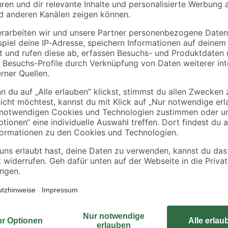
binderholz
binderholz
tte
Latte gehobelt 2000 x
Rahmen sägerau
44 x 24 mm
2000 x 58 x 38 mm
90 x
3
,
3
,
98
98
€
€
1,99 € / Meter
1,99 € / Meter
Diese Unterlegscheiben von Suki 
nbereich
Druckverteilung bei Schraubverbi
entsprechende Werkstück geschütz
läche
im Außenbereich sind die säure- 