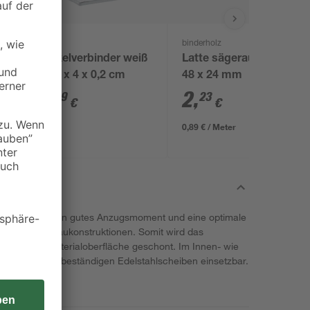
toom
binderholz
Winkelverbinder weiß
Latte sägerau 2500 x
4 x 4 x 4 x 0,2 cm
48 x 24 mm
0
,
2
,
99
23
€
€
0,89 € / Meter
unterstützen ein gutes Anzugsmoment und eine optimale
ndungen an Baukonstruktionen. Somit wird das
t und die Materialoberfläche geschont. Im Innen- wie
und seewasserbeständigen Edelstahlscheiben einsetzbar.