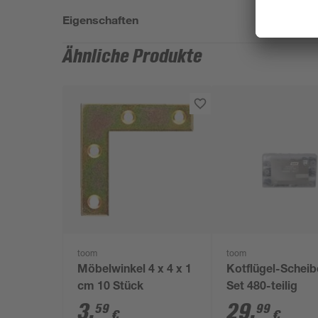
Eigenschaften
Ähnliche Produkte
toom
toom
Möbelwinkel 4 x 4 x 1
Kotflügel-Scheib
cm 10 Stück
Set 480-teilig
3
,
29
,
59
99
€
€