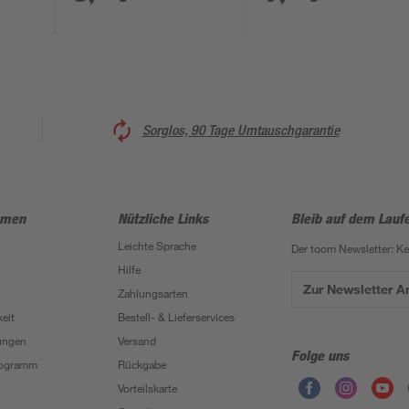
Sorglos, 90 Tage Umtauschgarantie
hmen
Nützliche Links
Bleib auf dem Lauf
Leichte Sprache
Der toom Newsletter: K
Hilfe
Zur Newsletter 
Zahlungsarten
eit
Bestell- & Lieferservices
ungen
Versand
Folge uns
Programm
Rückgabe
Vorteilskarte