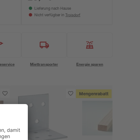
Lieferung nach Hause
Troisdorf
Nicht verfügbar in
eservice
Miettransporter
Energie sparen
Mengenrabatt