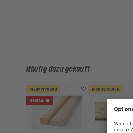
Häufig dazu gekauft
Mengenrabatt
Mengenrabatt
Bestseller