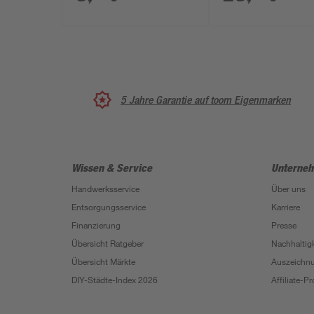
5 Jahre Garantie auf toom Eigenmarken
Wissen & Service
Unterne
Handwerksservice
Über uns
Entsorgungsservice
Karriere
Finanzierung
Presse
Übersicht Ratgeber
Nachhaltigk
Übersicht Märkte
Auszeichn
DIY-Städte-Index 2026
Affiliate-