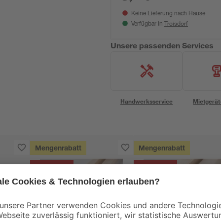
Keine Lieferung nach Hause
Troisdorf
Verfügbar in
Unsere passenden Services
Handwerksservice
Mietgerät
Mengenrabatt
Mengenrabatt
Bestseller
Bestseller