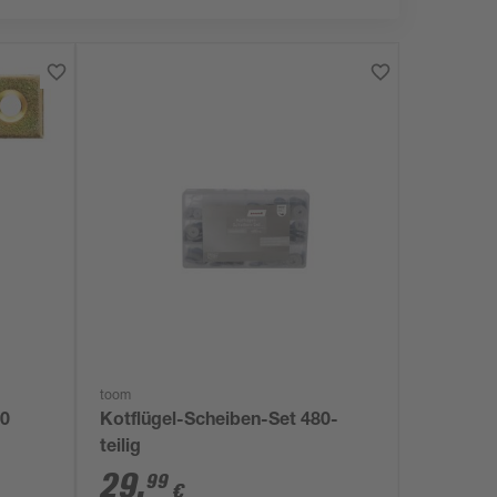
toom
10
Kotflügel-Scheiben-Set 480-
teilig
29
,
99
€