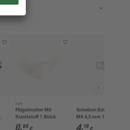
Suki
2
Flügelmutter M5
Scheiben Edelstahl A4
hl
Kunststoff 1 Stück
M4 4,3 mm 10 Stück
k
0
,
4
,
89
19
€
€