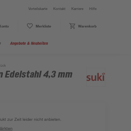
Vorteilskarte
Kontakt
Karriere
Hilfe
Konto
Merkliste
Warenkorb
e
Angebote & Neuheiten
tück
n Edelstahl 4,3 mm
kt zur Zeit leider nicht anbieten.
Märkten