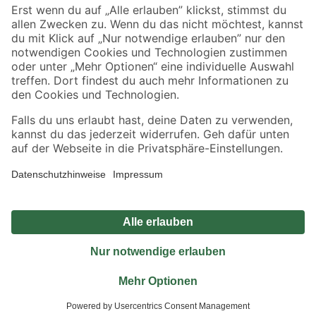
Sicher einkaufen
Jetzt die toom-App herunterladen
Alle Preisangaben in EUR inkl. gesetzl. MwSt.. Die dargestellten Angebote sind unter
Umständen nicht in allen Märkten verfügbar. Die angegebenen Verfügbarkeiten beziehen
sich auf den unter "Mein Markt" ausgewählten toom Baumarkt. Alle Angebote und
Produkte nur solange der Vorrat reicht.
*Paketversand ab 59 € versandkostenfrei, gilt nicht für Artikel mit Speditionsversand, hier
fallen zusätzliche Versandkosten an.
Datenschutz
Privatsphäre
Impressum
AGB
Nutzungsbedingungen
Widerrufsrecht
Vertrag widerrufen
Barrierefreiheit
© 2026 toom Baumarkt GmbH