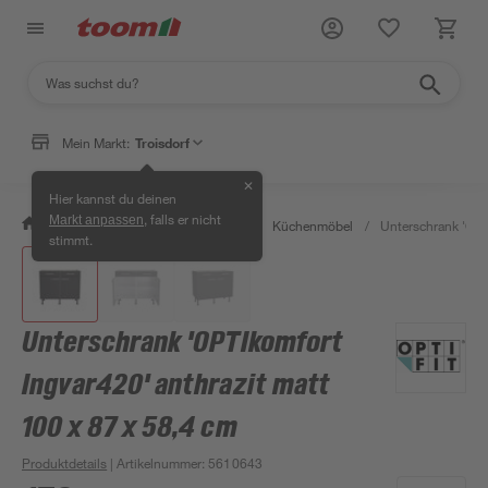
Mein Markt:
Troisdorf
✕
Hier kannst du deinen
, falls er nicht
Markt anpassen
/
Wohnen & Haushalt
/
Küche
/
Küchenmöbel
/
Unterschrank 'OPT
stimmt.
Unterschrank 'OPTIkomfort
Ingvar420' anthrazit matt
100 x 87 x 58,4 cm
Produktdetails
| Artikelnummer
:
5610643