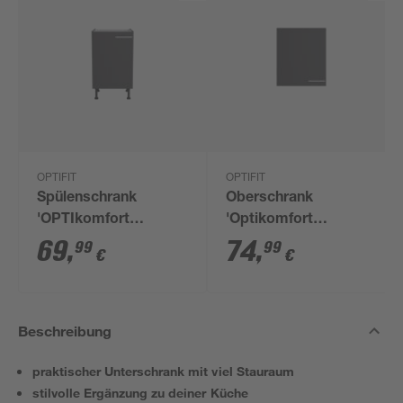
OPTIFIT
OPTIFIT
Spülenschrank
Oberschrank
'OPTIkomfort
'Optikomfort
Ingvar420' anthrazit
Ingvar420' anthrazit
69
,
74
,
99
99
€
€
matt 50 x 87 x 58,4
matt 60 x 70,4 x 34,9
cm
cm
Beschreibung
praktischer Unterschrank mit viel Stauraum
stilvolle Ergänzung zu deiner Küche