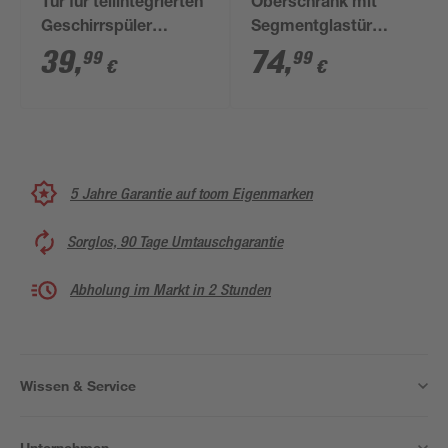
Tür für teilintegrierten
Oberschrank mit
Geschirrspüler
Segmentglastür
'Optikomfort
'Optikomfort Erik290'
39
,
74
,
99
99
€
€
Ingvar420' anthrazit
eichefarben 50 x 70,4
matt 60 x 57,2 x 1,6
x 34,9 cm
cm
5 Jahre Garantie auf toom Eigenmarken
Sorglos, 90 Tage Umtauschgarantie
Abholung im Markt in 2 Stunden
Wissen & Service
Unternehmen