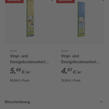
Bestseller
Bestseller
toom
toom
Vinyl- und
Vinyl- und
Designbodenunterlage
Designbodenunterlage
'Aquastop' 1,5 mm,
1 mm, 1,2 x 12,5 m, 15
5
,
4
,
88
87
€
€
/ m²
/ m²
1,2 x 8,5 m, 10,2 m² +
m²
Tape
59,99 € / Pack
72,99 € / Pack
Beschreibung