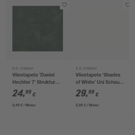
A.S. Création
A.S. Création
Vliestapete 'Daniel
Vliestapete 'Shades
Hechter 7' Struktur
of White' Uni Schaum
grün 10,05 x 0,53 m
weiß 0,53 x 10,05 m
24
,
29
,
99
99
€
€
2,49 € / Meter
2,98 € / Meter