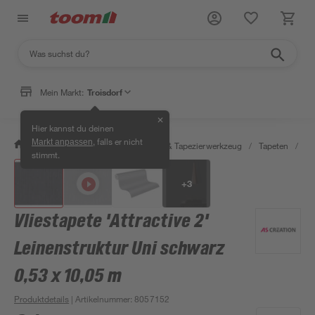
Mein Markt:
Troisdorf
✕
Hier kannst du deinen
, falls er nicht
Markt anpassen
/
Wohnen & Haushalt
/
Tapeten & Tapezierwerkzeug
/
Tapeten
/
De
stimmt.
+
3
Vliestapete 'Attractive 2'
Leinenstruktur Uni schwarz
0,53 x 10,05 m
Produktdetails
| Artikelnummer
:
8057152