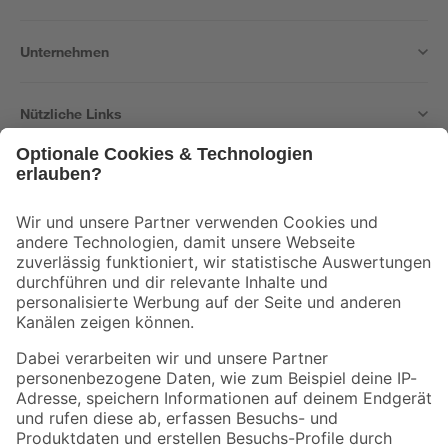
Unternehmen
Nützliche Links
Bleib auf dem Laufenden mit unserem Newsletter
Der toom Newsletter: Keine Angebote und Aktionen mehr verpassen!
Zur Newsletter Anmeldung
Folge uns
Zahlungsarten
Versandarten