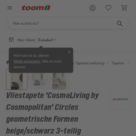
Mein Markt:
Troisdorf
✕
Hier kannst du deinen
, falls er nicht
Markt anpassen
/
Wohnen & Haushalt
/
Tapeten & Tapezierwerkzeug
/
Tapeten
/
Fo
stimmt.
Vliestapete 'CosmoLiving by
Cosmopolitan' Circles
geometrische Formen
beige/schwarz 3-teilig