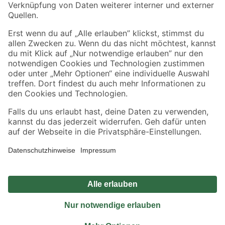
Sicher einkaufen
Jetzt die toom-App herunterladen
Alle Preisangaben in EUR inkl. gesetzl. MwSt.. Die dargestellten Angebote sind unter
Umständen nicht in allen Märkten verfügbar. Die angegebenen Verfügbarkeiten beziehen
sich auf den unter "Mein Markt" ausgewählten toom Baumarkt. Alle Angebote und
Produkte nur solange der Vorrat reicht.
*Paketversand ab 59 € versandkostenfrei, gilt nicht für Artikel mit Speditionsversand, hier
fallen zusätzliche Versandkosten an.
Datenschutz
Privatsphäre
Impressum
AGB
Nutzungsbedingungen
Widerrufsrecht
Vertrag widerrufen
Barrierefreiheit