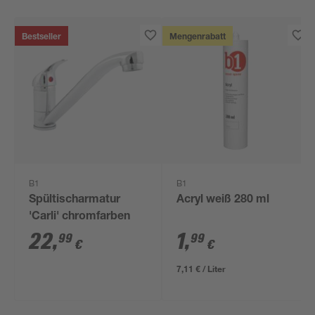
Bestseller
Mengenrabatt
B1
B1
Spültischarmatur
Acryl weiß 280 ml
'Carli' chromfarben
22
,
1
,
99
99
€
€
7,11 € / Liter