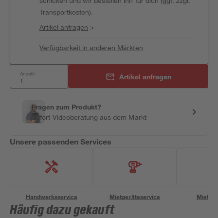
schicken und wir bestellen ihn für dich (ggf. zzgl.
Transportkosten).
Artikel anfragen
>
Verfügbarkeit in anderen Märkten
Anzahl:
Artikel anfragen
Fragen zum Produkt?
Sofort-Videoberatung aus dem Markt
Unsere passenden Services
Handwerksservice
Mietgeräteservice
Miettra
Häufig dazu gekauft