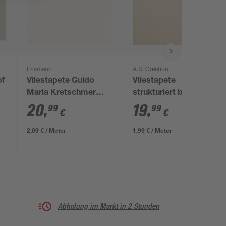
Erismann
A.S. Création
of
Vliestapete Guido
Vliestapete
Maria Kretschmer
strukturiert beige 0,53
'10028-14 Fashion for
x 10,05 m
20
,
19
,
99
99
€
€
walls' Uni creme 0,53
x 10,05 m
2,09 € / Meter
1,99 € / Meter
Abholung im Markt in 2 Stunden