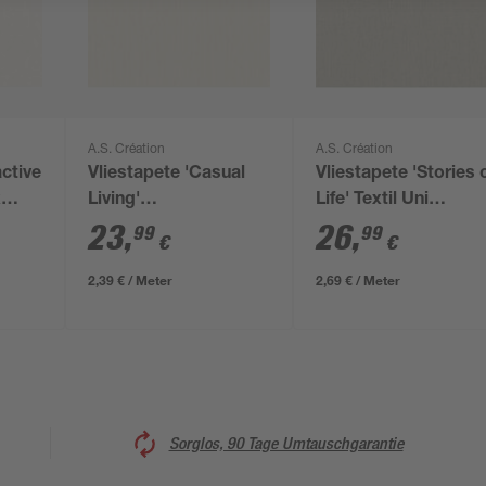
A.S. Création
A.S. Création
active
Vliestapete 'Casual
Vliestapete 'Stories 
x
Living'
Life' Textil Uni
Streifenstruktur
beige/greige 0,53 x
23
,
26
,
99
99
€
€
beige/creme 0,53 x
10,05 m
10,05 m
2,39 € / Meter
2,69 € / Meter
Sorglos, 90 Tage Umtauschgarantie