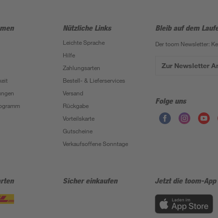
hmen
Nützliche Links
Bleib auf dem Lauf
Leichte Sprache
Der toom Newsletter: K
Hilfe
Zur Newsletter 
Zahlungsarten
eit
Bestell- & Lieferservices
ungen
Versand
Folge uns
Programm
Rückgabe
Vorteilskarte
Gutscheine
Verkaufsoffene Sonntage
rten
Sicher einkaufen
Jetzt die toom-App