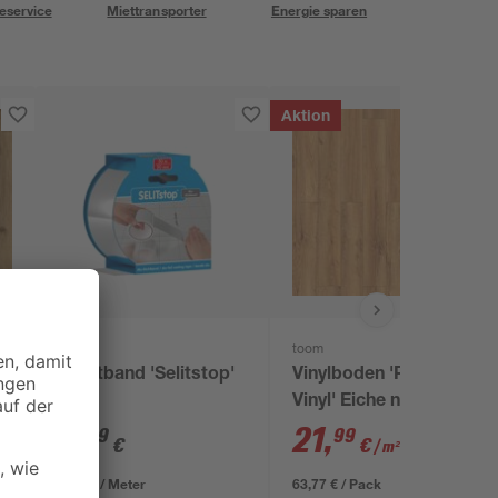
eservice
Miettransporter
Energie sparen
Aktion
Selit
toom
Dichtband 'Selitstop'
Vinylboden 'Premium-
50 m
Vinyl' Eiche natur
eichefarben 3,8 mm
6
,
21
,
99
99
€
€
/ m²
0,14 € / Meter
63,77 € / Pack