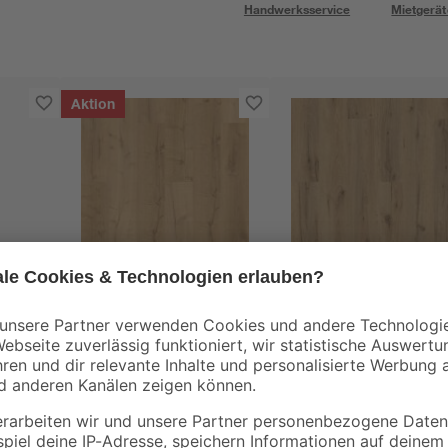
Handwerksservice
Mietgerät
Aktion
Vinylboden Eiche
Vinylboden Eiche
erlage
Pasadena 3,5 mm
Skara 3,5 mm
m, 15
15
,
15
,
99
99
€
€
/ m²
/ m²
42,05 € / Pack
42,05 € / Pack