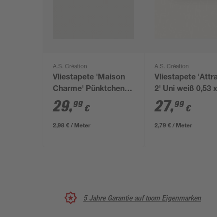
A.S. Création
A.S. Création
Vliestapete 'Maison
Vliestapete 'Attr
Charme' Pünktchen
2' Uni weiß 0,53 
grau/weiß 0,53 x
10,05 m
29
,
27
,
99
99
€
€
10,05 m
2,98 € / Meter
2,79 € / Meter
5 Jahre Garantie auf toom Eigenmarken