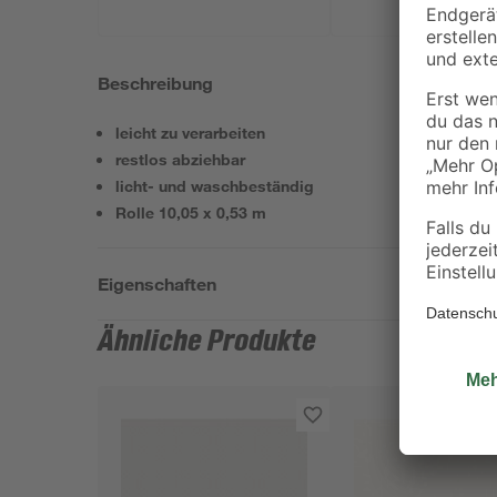
Beschreibung
leicht zu verarbeiten
restlos abziehbar
licht- und waschbeständig
Rolle 10,05 x 0,53 m
Eigenschaften
Ähnliche Produkte