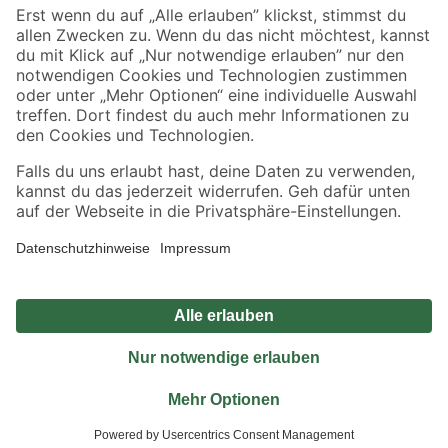
Sicher einkaufen
Jetzt die toom-App herunterladen
Alle Preisangaben in EUR inkl. gesetzl. MwSt.. Die dargestellten Angebote sind unter
Umständen nicht in allen Märkten verfügbar. Die angegebenen Verfügbarkeiten beziehen
sich auf den unter "Mein Markt" ausgewählten toom Baumarkt. Alle Angebote und
Produkte nur solange der Vorrat reicht.
*Paketversand ab 59 € versandkostenfrei, gilt nicht für Artikel mit Speditionsversand, hier
fallen zusätzliche Versandkosten an.
Datenschutz
Privatsphäre
Impressum
AGB
Nutzungsbedingungen
Widerrufsrecht
Vertrag widerrufen
Barrierefreiheit
© 2026 toom Baumarkt GmbH