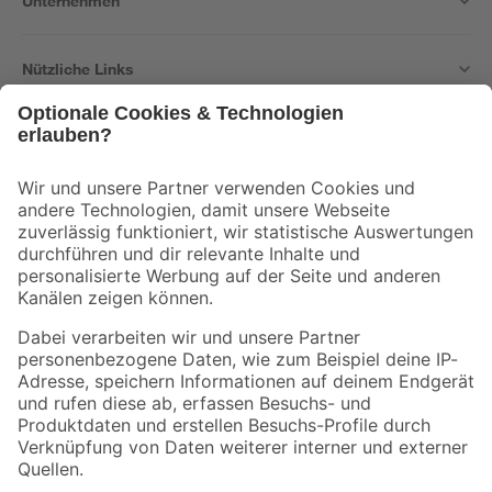
Unternehmen
Nützliche Links
Bleib auf dem Laufenden mit unserem Newsletter
Der toom Newsletter: Keine Angebote und Aktionen mehr verpassen!
Zur Newsletter Anmeldung
Folge uns
Zahlungsarten
Versandarten