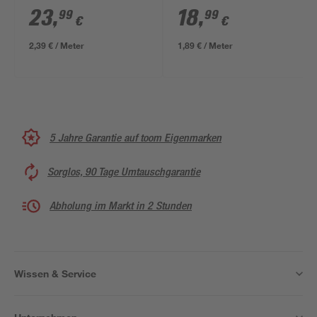
10,05 x 0,53 m
Color' salbeigrün
23
,
18
,
99
99
€
€
10,05 x 0,53 m
2,39 € / Meter
1,89 € / Meter
5 Jahre Garantie auf toom Eigenmarken
Sorglos, 90 Tage Umtauschgarantie
Abholung im Markt in 2 Stunden
Wissen & Service