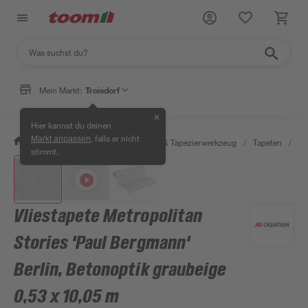
Mein Markt:
Troisdorf
✕
Hier kannst du deinen
, falls er nicht
Markt anpassen
/
Wohnen & Haushalt
/
Tapeten & Tapezierwerkzeug
/
Tapeten
/
De
stimmt.
Vliestapete Metropolitan
Stories 'Paul Bergmann'
Berlin, Betonoptik graubeige
0,53 x 10,05 m