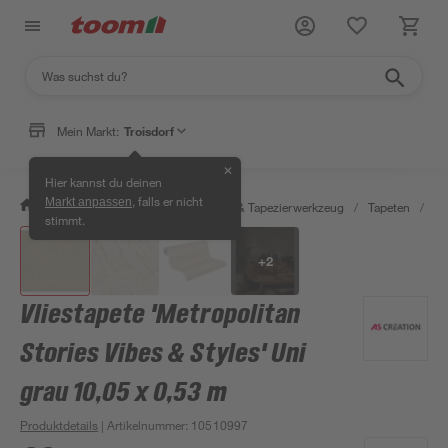
Mein Markt:
Troisdorf
✕
Hier kannst du deinen
, falls er nicht
Markt anpassen
/
Wohnen & Haushalt
/
Tapeten & Tapezierwerkzeug
/
Tapeten
/
De
stimmt.
+
2
Vliestapete 'Metropolitan
Stories Vibes & Styles' Uni
grau 10,05 x 0,53 m
Produktdetails
| Artikelnummer
:
10510997