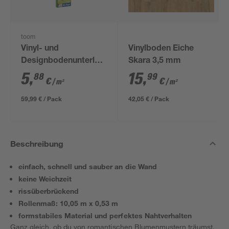
toom
Vinyl- und
Vinylboden Eiche
Designbodenunterlage
Skara 3,5 mm
'Aquastop' 1,5 mm,
5
,
15
,
88
99
€
€
/ m²
/ m²
1,2 x 8,5 m, 10,2 m² +
Tape
59,99 € / Pack
42,05 € / Pack
Beschreibung
einfach, schnell und sauber an die Wand
keine Weichzeit
rissüberbrückend
Rollenmaß: 10,05 m x 0,53 m
formstabiles Material und perfektes Nahtverhalten
Ganz gleich, ob du von romantischen Blumenmustern träumst,