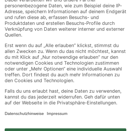
Zahlungsarten
Versandarten
Sicher einkaufen
Jetzt die toom-App herunterladen
Alle Preisangaben in EUR inkl. gesetzl. MwSt.. Die dargestellten Angebote sind unter
Umständen nicht in allen Märkten verfügbar. Die angegebenen Verfügbarkeiten beziehen
sich auf den unter "Mein Markt" ausgewählten toom Baumarkt. Alle Angebote und
Produkte nur solange der Vorrat reicht.
*Paketversand ab 59 € versandkostenfrei, gilt nicht für Artikel mit Speditionsversand, hier
fallen zusätzliche Versandkosten an.