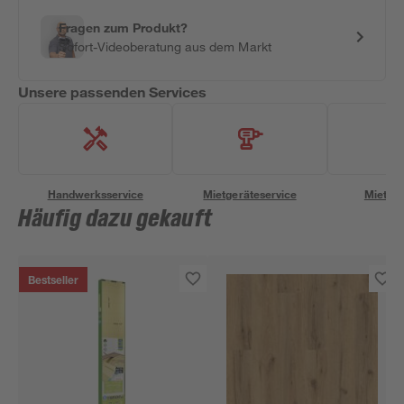
Fragen zum Produkt?
Sofort-Videoberatung aus dem Markt
Unsere passenden Services
Handwerksservice
Mietgeräteservice
Miettra
Häufig dazu gekauft
Bestseller