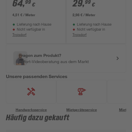
5-teilig 2,65 x 2,80 m
Leinenstruktur
64
,
29
,
99
99
€
€
grau/weiß 0,53 x
10,05 m
4,51 € / Meter
2,98 € / Meter
Lieferung nach Hause
Lieferung nach Hause
Nicht verfügbar in
Nicht verfügbar in
Troisdorf
Troisdorf
Fragen zum Produkt?
Sofort-Videoberatung aus dem Markt
Unsere passenden Services
Handwerksservice
Mietgeräteservice
Miettra
Häufig dazu gekauft