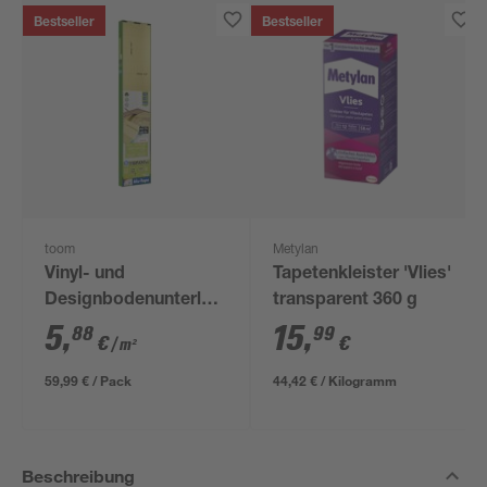
Bestseller
Bestseller
toom
Metylan
Vinyl- und
Tapetenkleister 'Vlies'
Designbodenunterlage
transparent 360 g
'Aquastop' 1,5 mm,
5
,
15
,
88
99
€
€
/ m²
1,2 x 8,5 m, 10,2 m² +
Tape
59,99 € / Pack
44,42 € / Kilogramm
Beschreibung