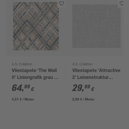
A.S. Création
A.S. Création
Vliestapete 'The Wall
Vliestapete 'Attractive
II' Liniengrafik grau 5-
2' Leinenstruktur
teilig 2,65 x 2,80 m
grau/weiß 0,53 x
64
,
29
,
99
99
€
€
10,05 m
4,51 € / Meter
2,98 € / Meter