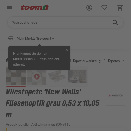
Mein Markt:
Troisdorf
✕
Hier kannst du deinen
, falls er nicht
Markt anpassen
/
Wohnen & Haushalt
/
Tapeten & Tapezierwerkzeug
/
Tapeten
/
De
stimmt.
Vliestapete 'New Walls'
Fliesenoptik grau 0,53 x 10,05
m
Produktdetails
| Artikelnummer
:
8055915