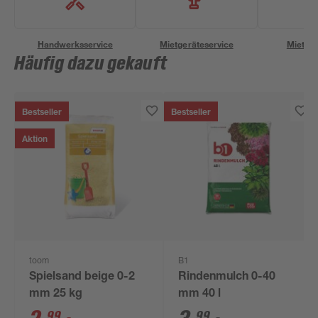
Handwerksservice
Mietgeräteservice
Miettra
Häufig dazu gekauft
Bestseller
Bestseller
Aktion
toom
B1
Spielsand beige 0-2
Rindenmulch 0-40
mm 25 kg
mm 40 l
99
99