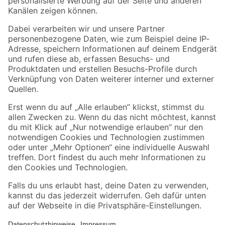
Folge uns
Zahlungsarten
Versandarten
Sicher einkaufen
Jetzt die toom-App herunterladen
Alle Preisangaben in EUR inkl. gesetzl. MwSt.. Die dargestellten Angebote sind unter
Umständen nicht in allen Märkten verfügbar. Die angegebenen Verfügbarkeiten beziehen
sich auf den unter "Mein Markt" ausgewählten toom Baumarkt. Alle Angebote und
Produkte nur solange der Vorrat reicht.