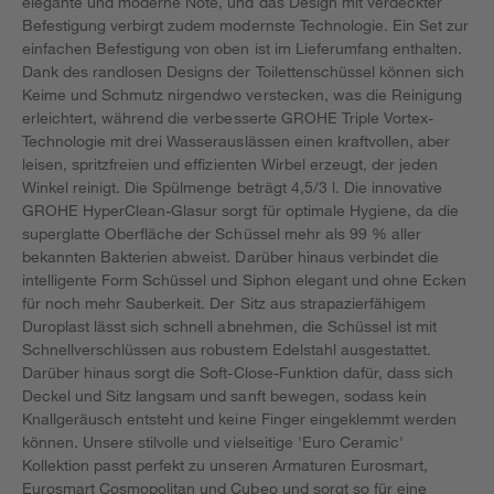
elegante und moderne Note, und das Design mit verdeckter
Befestigung verbirgt zudem modernste Technologie. Ein Set zur
einfachen Befestigung von oben ist im Lieferumfang enthalten.
Dank des randlosen Designs der Toilettenschüssel können sich
Keime und Schmutz nirgendwo verstecken, was die Reinigung
erleichtert, während die verbesserte GROHE Triple Vortex-
Technologie mit drei Wasserauslässen einen kraftvollen, aber
leisen, spritzfreien und effizienten Wirbel erzeugt, der jeden
Winkel reinigt. Die Spülmenge beträgt 4,5/3 l. Die innovative
GROHE HyperClean-Glasur sorgt für optimale Hygiene, da die
superglatte Oberfläche der Schüssel mehr als 99 % aller
bekannten Bakterien abweist. Darüber hinaus verbindet die
intelligente Form Schüssel und Siphon elegant und ohne Ecken
für noch mehr Sauberkeit. Der Sitz aus strapazierfähigem
Duroplast lässt sich schnell abnehmen, die Schüssel ist mit
Schnellverschlüssen aus robustem Edelstahl ausgestattet.
Darüber hinaus sorgt die Soft-Close-Funktion dafür, dass sich
Deckel und Sitz langsam und sanft bewegen, sodass kein
Knallgeräusch entsteht und keine Finger eingeklemmt werden
können. Unsere stilvolle und vielseitige 'Euro Ceramic'
Kollektion passt perfekt zu unseren Armaturen Eurosmart,
Eurosmart Cosmopolitan und Cubeo und sorgt so für eine