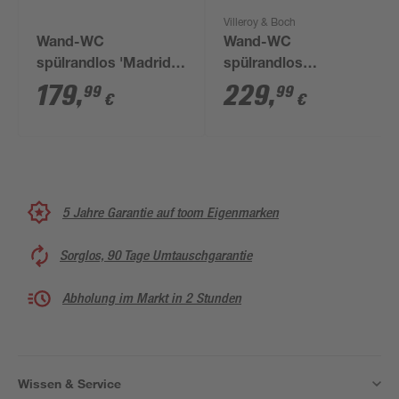
Villeroy & Boch
Wand-WC
Wand-WC
spülrandlos 'Madrid'
spülrandlos
inklusive WC-Sitz
'Architectura'
179
,
229
,
99
99
€
€
weiß
inklusive WC-Sitz
weiß
5 Jahre Garantie auf toom Eigenmarken
Sorglos, 90 Tage Umtauschgarantie
Abholung im Markt in 2 Stunden
Wissen & Service