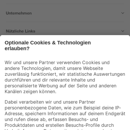
Unternehmen
Nützliche Links
Bleib auf dem Laufenden mit unserem Newsletter
Der toom Newsletter: Keine Angebote und Aktionen mehr verpassen!
Zur Newsletter Anmeldung
Folge uns
Zahlungsarten
Versandarten