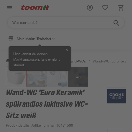
Mein Markt:
Troisdorf
✕
Hier kannst du deinen
, falls er nicht
Markt anpassen
/
Bad & Sanitär
/
Toiletten
/
Wand-WCs
/
Wand-WC 'Euro Keramik'
stimmt.
+
5
Wand-WC 'Euro Keramik'
spülrandlos inklusive WC-
Sitz weiß
Produktdetails
| Artikelnummer
:
10471500