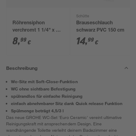
Schütte
Röhrensiphon
Brauseschlauch
verchromt 1 1/4" x 32
schwarz PVC 150 cm
mm
8
,
14
,
99
99
€
€
Beschreibung
Wc-Sitz mit Soft-Close-Funktion
WC ohne sichtbare Befestigung
spülrandlos für einfache Reinigung
einfach abnehmbarer Sitz dank Quick release Funktion
Spülmenge beträgt 4,5/3 l
Das neue GROHE WC-Set 'Euro Ceramic' vereint ultimative
Reinigungskraft mit ansprechendem Design. Eine
wandhängende Toilette verleiht deinem Badezimmer eine