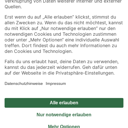
Sicher einkaufen
Jetzt die toom-App herunterladen
Alle Preisangaben in EUR inkl. gesetzl. MwSt.. Die dargestellten Angebote sind unter
Umständen nicht in allen Märkten verfügbar. Die angegebenen Verfügbarkeiten beziehen
sich auf den unter "Mein Markt" ausgewählten toom Baumarkt. Alle Angebote und
Produkte nur solange der Vorrat reicht.
*Paketversand ab 59 € versandkostenfrei, gilt nicht für Artikel mit Speditionsversand, hier
fallen zusätzliche Versandkosten an.
Datenschutz
Privatsphäre
Impressum
AGB
Nutzungsbedingungen
Widerrufsrecht
Vertrag widerrufen
Barrierefreiheit
© 2026 toom Baumarkt GmbH