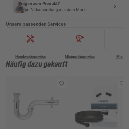
Fragen zum Produkt?
Sofort-Videoberatung aus dem Markt
Unsere passenden Services
Handwerksservice
Mietgeräteservice
Miettra
Häufig dazu gekauft