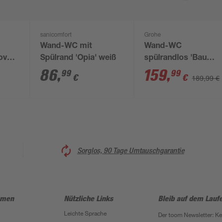
sanicomfort
Grohe
Wand-WC mit
Wand-WC
ovo'
Spülrand 'Opia' weiß
spülrandlos 'Bau
z
Ceramic' inklusive
86
,
159
,
99
99
€
€
189,99 €
WC-Sitz weiß
Sorglos, 90 Tage Umtauschgarantie
hmen
Nützliche Links
Bleib auf dem Lauf
Leichte Sprache
Der toom Newsletter: K