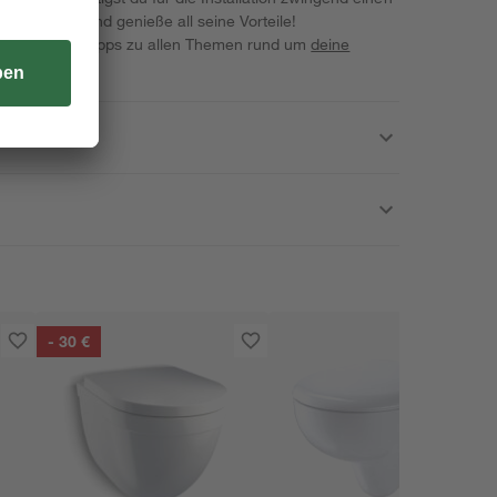
es Wand-WC und genieße all seine Vorteile!
iele wervolle Tipps zu allen Themen rund um
deine
- 30 €