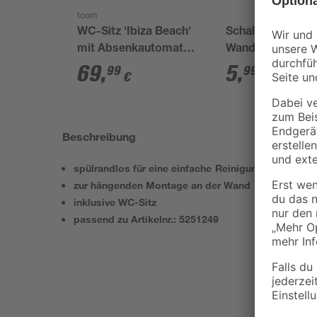
toom
WC-Sitz 'Ibiza Beach'
Schallschutzplatt
mit Absenkautomatik
Wand WC 390 x 4
weiß Duroplast
5 mm
69
,
5
,
99
99
€
€
Beschreibung
spülrandlos für eine einfache Reinigung
zur hängenden Montage an der Wand
inklusive WC-Sitz
passend zu Artikelnr.: 5251249