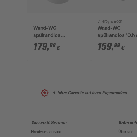
Villeroy & Boch
Wand-WC
Wand-WC
spülrandlos
spülrandlos 'O.N
'Lissabon' inklusive
inklusive WC-Sit
179
,
159
,
99
99
€
€
WC-Sitz weiß
weiß
5 Jahre Garantie auf toom Eigenmarken
Wissen & Service
Unterne
Handwerksservice
Über uns