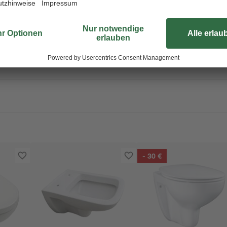
Wandanschluss. Hol dir jetzt dies
In unserem Ratgeber findest du v
Toilette
.
- 30 €