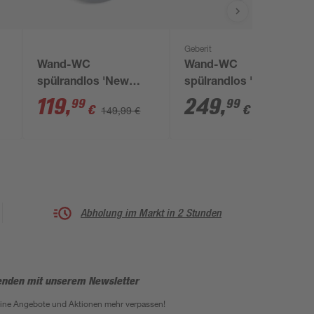
Geberit
Wand-WC
Wand-WC
spülrandlos 'New
spülrandlos 'Renova'
York' inklusive WC-
inklusive WC-Sitz
119
,
249
,
99
99
€
€
149,99 €
Sitz weiß
weiß
Abholung im Markt in 2 Stunden
enden mit unserem Newsletter
eine Angebote und Aktionen mehr verpassen!