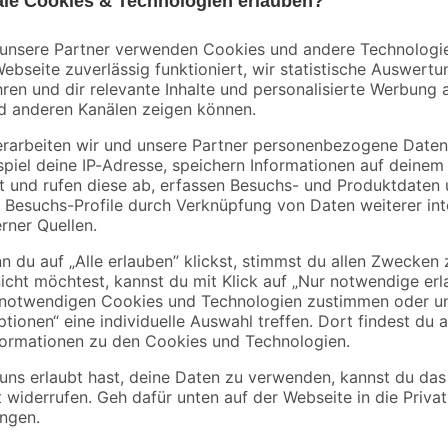
toom
e für
Wand-WC-
WC-Bürstengarnitur
20 x
Anschlussset Ø 90 x
'Toni' weiß
180 mm
22
,
12
,
99
99
€
€
Wenn du dein Badezimmer mit ein
das Wand-WC 'Eurovit' von Ideal 
ansprechende Wahl! Ein großes Pl
Gerüche bilden. Die weiße Farbe 
unaufdringlichen Blickfang in de
der Spülwasserbedarf außerdem mit
Zudem ist die Reinigung des Wand
festsetzen, weil es spülrandlos ist
die Absenkautomatik schließt er 
beträgt standardmäßig 18 cm. Bea
der Abgang des WCs waagerecht ver