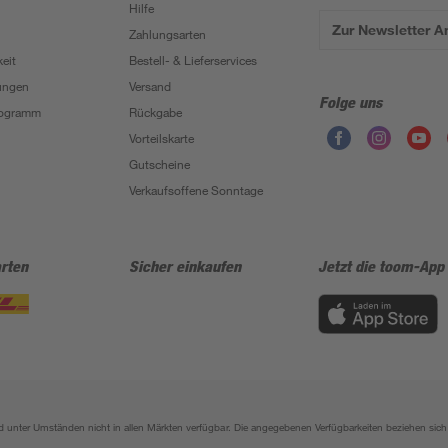
Hilfe
Zur Newsletter 
Zahlungsarten
eit
Bestell- & Lieferservices
ungen
Versand
Folge uns
Programm
Rückgabe
Vorteilskarte
Gutscheine
Verkaufsoffene Sonntage
rten
Sicher einkaufen
Jetzt die toom-App
sind unter Umständen nicht in allen Märkten verfügbar. Die angegebenen Verfügbarkeiten beziehen s