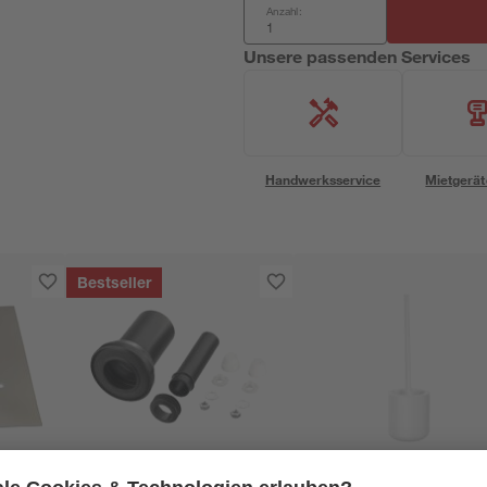
Anzahl:
Unsere passenden Services
Handwerksservice
Mietgerät
Bestseller