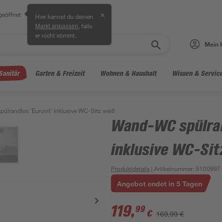
geöffnet
✕
Hier kannst du deinen
, falls
Markt anpassen
er nicht stimmt.
Mein 
Sanitär
Garten & Freizeit
Wohnen & Haushalt
Wissen & Servic
lrandlos 'Eurovit' inklusive WC-Sitz weiß
Wand-WC spülran
inklusive WC-Sit
Produktdetails
| Artikelnummer
:
5100997
Angebot endet in 5 Tagen
119
,
99
€
169,99 €