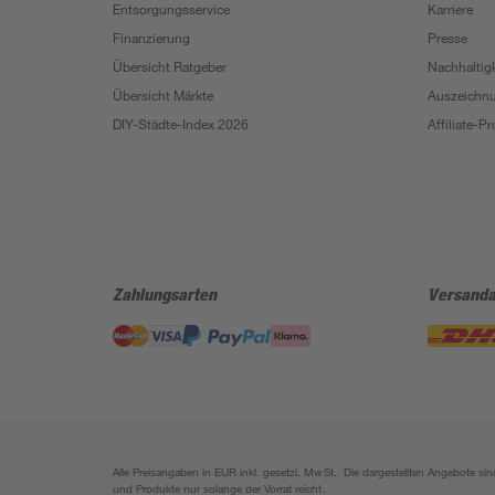
Entsorgungsservice
Karriere
Finanzierung
Presse
Übersicht Ratgeber
Nachhaltigk
Übersicht Märkte
Auszeichn
DIY-Städte-Index 2026
Affiliate-
Zahlungsarten
Versanda
Alle Preisangaben in EUR inkl. gesetzl. MwSt.. Die dargestellten Angebote 
und Produkte nur solange der Vorrat reicht.