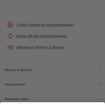
weiß
5 Jahre Garantie auf toom Eigenmarken
Sorglos, 90 Tage Umtauschgarantie
Abholung im Markt in 2 Stunden
Wissen & Service
Unternehmen
Nützliche Links