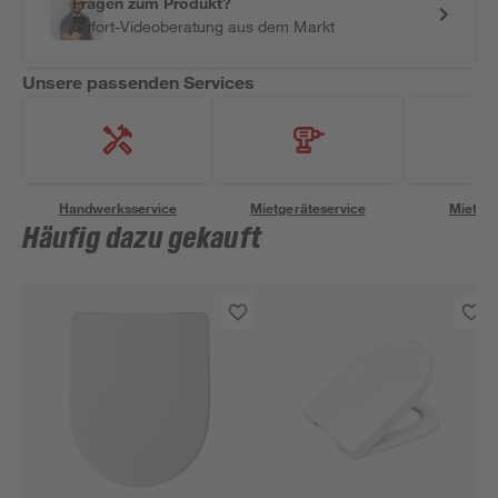
Fragen zum Produkt?
Sofort-Videoberatung aus dem Markt
Unsere passenden Services
Handwerksservice
Mietgeräteservice
Miettra
Häufig dazu gekauft