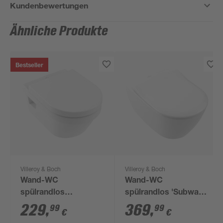
Kundenbewertungen
Ähnliche Produkte
Bestseller
Villeroy & Boch
Villeroy & Boch
Wand-WC
Wand-WC
spülrandlos
spülrandlos 'Subway
'Architectura'
2.0' inklusive WC-Sitz
229
,
369
,
99
99
€
€
inklusive WC-Sitz
weiß