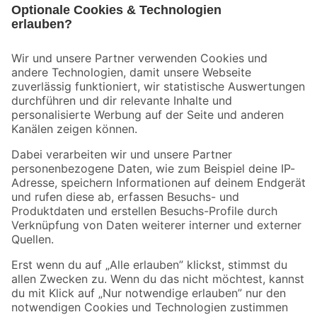
Bleib auf dem Laufenden mit unserem Newsletter
Der toom Newsletter: Keine Angebote und Aktionen mehr verpassen!
Zur Newsletter Anmeldung
Folge uns
Zahlungsarten
Versandarten
Sicher einkaufen
Jetzt die toom-App herunterladen