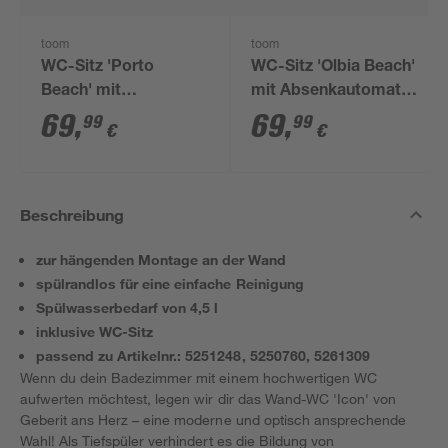
toom
toom
WC-Sitz 'Porto
WC-Sitz 'Olbia Beach'
Beach' mit
mit Absenkautomatik
Absenkautomatik
weiß Duroplast
69
,
69
,
99
99
€
€
weiß Duroplast
Beschreibung
zur hängenden Montage an der Wand
spülrandlos für eine einfache Reinigung
Spülwasserbedarf von 4,5 l
inklusive WC-Sitz
passend zu Artikelnr.: 5251248, 5250760, 5261309
Wenn du dein Badezimmer mit einem hochwertigen WC
aufwerten möchtest, legen wir dir das Wand-WC 'Icon' von
Geberit ans Herz – eine moderne und optisch ansprechende
Wahl! Als Tiefspüler verhindert es die Bildung von