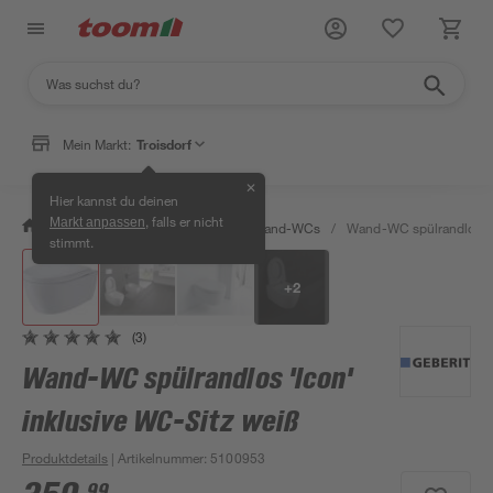
Mein Markt:
Troisdorf
✕
Hier kannst du deinen
, falls er nicht
Markt anpassen
/
Bad & Sanitär
/
Toiletten
/
Wand-WCs
/
Wand-WC spülrandlos 'Ic
stimmt.
+
2
(3)
Wand-WC spülrandlos 'Icon'
inklusive WC-Sitz weiß
Produktdetails
| Artikelnummer
:
5100953
99