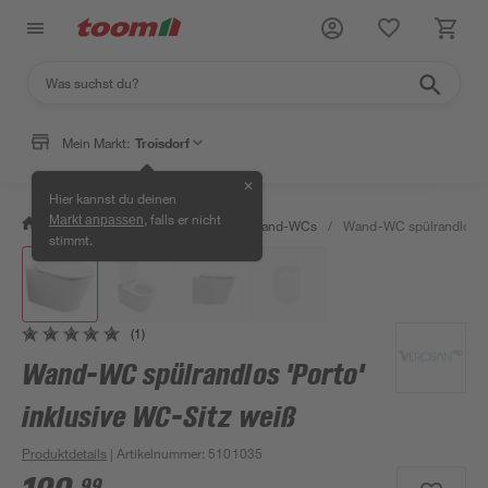
Mein Markt:
Troisdorf
✕
Hier kannst du deinen
, falls er nicht
Markt anpassen
/
Bad & Sanitär
/
Toiletten
/
Wand-WCs
/
Wand-WC spülrandlos 'P
stimmt.
(1)
Wand-WC spülrandlos 'Porto'
inklusive WC-Sitz weiß
Produktdetails
| Artikelnummer
:
5101035
99