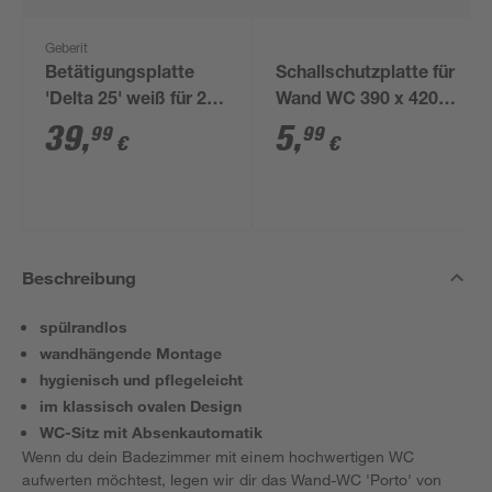
Geberit
Betätigungsplatte
Schallschutzplatte für
'Delta 25' weiß für 2-
Wand WC 390 x 420 x
Mengen-Spülung
5 mm
39
,
5
,
99
99
€
€
Beschreibung
spülrandlos
wandhängende Montage
hygienisch und pflegeleicht
im klassisch ovalen Design
WC-Sitz mit Absenkautomatik
Wenn du dein Badezimmer mit einem hochwertigen WC
aufwerten möchtest, legen wir dir das Wand-WC 'Porto' von