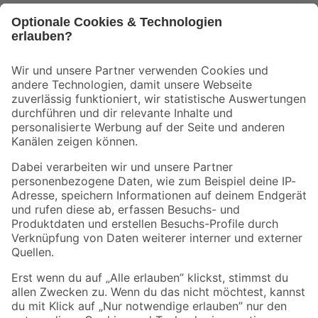
Bleib auf dem Laufenden mit unserem Newsletter
Der toom Newsletter: Keine Angebote und Aktionen mehr verpassen!
Zur Newsletter Anmeldung
Folge uns
Zahlungsarten
Versandarten
Sicher einkaufen
Jetzt die toom-App herunterladen