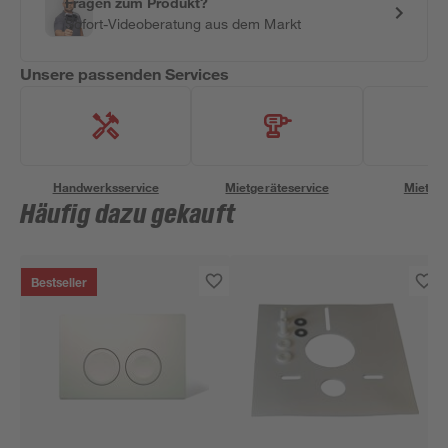
Fragen zum Produkt?
Sofort-Videoberatung aus dem Markt
Unsere passenden Services
Handwerksservice
Mietgeräteservice
Miettra
Häufig dazu gekauft
Bestseller