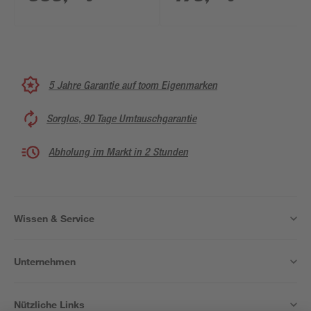
weiß
WC-Sitz weiß
5 Jahre Garantie auf toom Eigenmarken
Sorglos, 90 Tage Umtauschgarantie
Abholung im Markt in 2 Stunden
Wissen & Service
Unternehmen
Nützliche Links