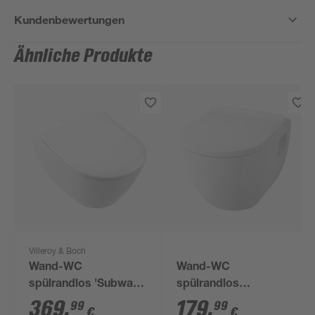
Kundenbewertungen
Ähnliche Produkte
Villeroy & Boch
Wand-WC
Wand-WC
spülrandlos 'Subway
spülrandlos
2.0' inklusive WC-Sitz
'Lissabon' inklusive
369
,
179
,
99
99
€
€