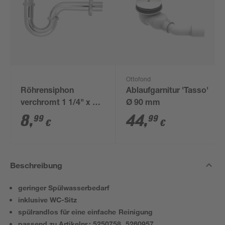
Ottofond
Röhrensiphon
Ablaufgarnitur 'Tasso'
verchromt 1 1/4" x 32
Ø 90 mm
mm
8
,
44
,
99
99
€
€
Beschreibung
geringer Spülwasserbedarf
inklusive WC-Sitz
spülrandlos für eine einfache Reinigung
passend zu Artikelnr.: 5250758, 5260957