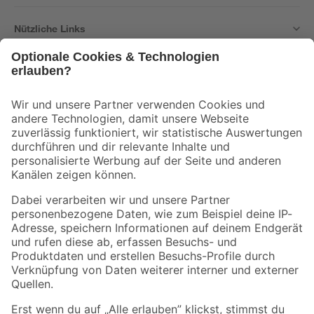
Nützliche Links
Bleib auf dem Laufenden mit unserem Newsletter
Der toom Newsletter: Keine Angebote und Aktionen mehr verpassen!
Zur Newsletter Anmeldung
Folge uns
Zahlungsarten
Versandarten
Sicher einkaufen