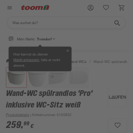
Mein Markt:
Troisdorf
✕
Hier kannst du deinen
, falls er nicht
Markt anpassen
/
Bad & Sanitär
/
Toiletten
/
Wand-WCs
/
Wand-WC spülrandlos 'P
stimmt.
Wand-WC spülrandlos 'Pro'
inklusive WC-Sitz weiß
Produktdetails
| Artikelnummer
:
5100932
259
,
99
€