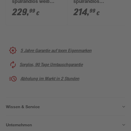
spülrandlos weiß
spülrandlos
ohne WC-Sitz
'Barcelona' inklusive
229
,
214
,
99
99
€
€
WC-Sitz weiß
5 Jahre Garantie auf toom Eigenmarken
Sorglos, 90 Tage Umtauschgarantie
Abholung im Markt in 2 Stunden
Wissen & Service
Unternehmen