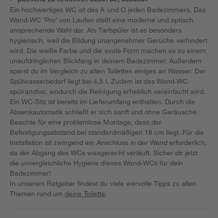
Ein hochwertiges WC ist das A und O jeden Badezimmers. Das
Wand-WC 'Pro' von Laufen stellt eine moderne und optisch
ansprechende Wahl dar. Als Tiefspüler ist es besonders
hygienisch, weil die Bildung unangenehmer Gerüche verhindert
wird. Die weiße Farbe und die ovale Form machen es zu einem
unaufdringlichen Blickfang in deinem Badezimmer. Außerdem
sparst du im Vergleich zu alten Toiletten einiges an Wasser: Der
Spülwasserbedarf liegt bei 4,5 l. Zudem ist das Wand-WC
spülrandlos, wodurch die Reinigung erheblich vereinfacht wird.
Ein WC-Sitz ist bereits im Lieferumfang enthalten. Durch die
Absenkautomatik schließt er sich sanft und ohne Geräusche.
Beachte für eine problemlose Montage, dass der
Befestigungsabstand bei standardmäßigen 18 cm liegt. Für die
Installation ist zwingend ein Anschluss in der Wand erforderlich,
da der Abgang des WCs waagerecht verläuft. Sicher dir jetzt
die unvergleichliche Hygiene dieses Wand-WCs für dein
Badezimmer!
In unserem Ratgeber findest du viele wervolle Tipps zu allen
Themen rund um
deine Toilette
.