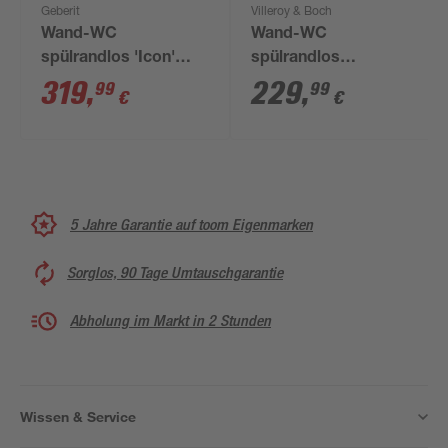
Geberit
Villeroy & Boch
Wand-WC
Wand-WC
spülrandlos 'Icon'
spülrandlos
inklusive WC-Sitz
'Architectura'
319
,
229
,
99
99
€
€
weiß
inklusive WC-Sitz
weiß
5 Jahre Garantie auf toom Eigenmarken
Sorglos, 90 Tage Umtauschgarantie
Abholung im Markt in 2 Stunden
Wissen & Service