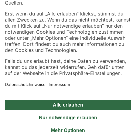
Sicher einkaufen
Jetzt die toom-App herunterladen
Alle Preisangaben in EUR inkl. gesetzl. MwSt.. Die dargestellten Angebote sind unter
Umständen nicht in allen Märkten verfügbar. Die angegebenen Verfügbarkeiten beziehen
sich auf den unter "Mein Markt" ausgewählten toom Baumarkt. Alle Angebote und
Produkte nur solange der Vorrat reicht.
*Paketversand ab 59 € versandkostenfrei, gilt nicht für Artikel mit Speditionsversand, hier
fallen zusätzliche Versandkosten an.
Datenschutz
Privatsphäre
Impressum
AGB
Nutzungsbedingungen
Widerrufsrecht
Vertrag widerrufen
Barrierefreiheit
© 2026 toom Baumarkt GmbH