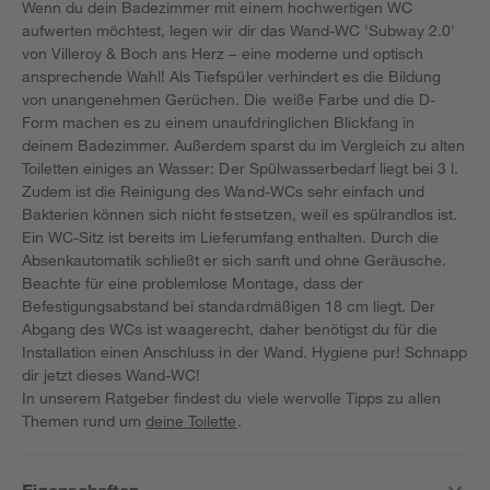
Wenn du dein Badezimmer mit einem hochwertigen WC
aufwerten möchtest, legen wir dir das Wand-WC 'Subway 2.0'
von Villeroy & Boch ans Herz – eine moderne und optisch
ansprechende Wahl! Als Tiefspüler verhindert es die Bildung
von unangenehmen Gerüchen. Die weiße Farbe und die D-
Form machen es zu einem unaufdringlichen Blickfang in
deinem Badezimmer. Außerdem sparst du im Vergleich zu alten
Toiletten einiges an Wasser: Der Spülwasserbedarf liegt bei 3 l.
Zudem ist die Reinigung des Wand-WCs sehr einfach und
Bakterien können sich nicht festsetzen, weil es spülrandlos ist.
Ein WC-Sitz ist bereits im Lieferumfang enthalten. Durch die
Absenkautomatik schließt er sich sanft und ohne Geräusche.
Beachte für eine problemlose Montage, dass der
Befestigungsabstand bei standardmäßigen 18 cm liegt. Der
Abgang des WCs ist waagerecht, daher benötigst du für die
Installation einen Anschluss in der Wand. Hygiene pur! Schnapp
dir jetzt dieses Wand-WC!
In unserem Ratgeber findest du viele wervolle Tipps zu allen
Themen rund um
deine Toilette
.
Eigenschaften