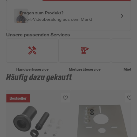
Fragen zum Produkt?
Sofort-Videoberatung aus dem Markt
Unsere passenden Services
Handwerksservice
Mietgeräteservice
Miettra
Häufig dazu gekauft
Bestseller