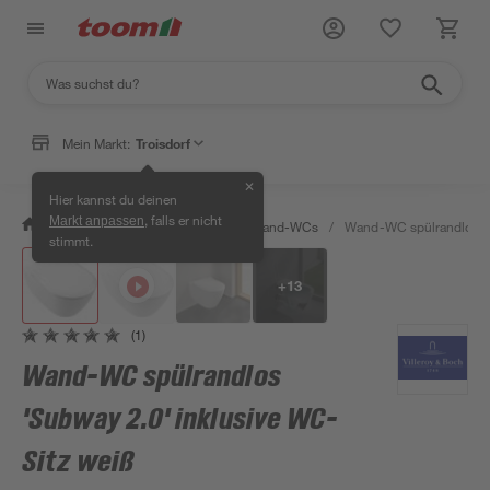
Mein Markt:
Troisdorf
✕
Hier kannst du deinen
, falls er nicht
Markt anpassen
/
Bad & Sanitär
/
Toiletten
/
Wand-WCs
/
Wand-WC spülrandlos 'S
stimmt.
+
13
(1)
Wand-WC spülrandlos
'Subway 2.0' inklusive WC-
Sitz weiß