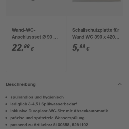
Wand-WC-
Schallschutzplatte für
Anschlussset Ø 90 x
Wand WC 390 x 420 x
180 mm
5 mm
22
,
5
,
99
99
€
€
Beschreibung
spülrandlos und hygienisch
lediglich 3-4,5 l Spülwasserbedarf
inklusive Duroplast-WC-Sitz mit Absenkautomatik
präzise und spritzfreie Wasserspülung
passend zu Artikelnr.: 5100358, 5261192