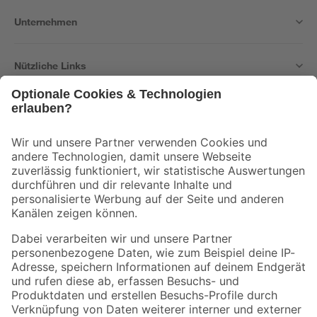
Unternehmen
Nützliche Links
Bleib auf dem Laufenden mit unserem Newsletter
Der toom Newsletter: Keine Angebote und Aktionen mehr verpassen!
Zur Newsletter Anmeldung
Folge uns
Zahlungsarten
Versandarten