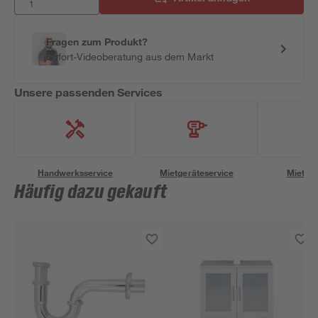
Fragen zum Produkt?
Sofort-Videoberatung aus dem Markt
Unsere passenden Services
Handwerksservice
Mietgeräteservice
Miettra
Häufig dazu gekauft