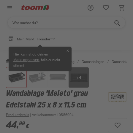
Mein Markt:
Troisdorf
✕
Hier kannst du deinen
, falls er nicht
Markt anpassen
/
Bad & Sanitär
/
Bad-Ausstattung
/
Duschablagen
/
Duschablage
stimmt.
+
4
Wandablage 'Meleto' grau
Edelstahl 25 x 8 x 11,5 cm
Produktdetails
| Artikelnummer
:
10556904
44
,
99
€