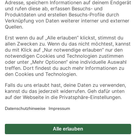
Zahlungsarten
Versandarten
Sicher einkaufen
Jetzt die toom-App herunterladen
Alle Preisangaben in EUR inkl. gesetzl. MwSt.. Die dargestellten Angebote sind unter
Umständen nicht in allen Märkten verfügbar. Die angegebenen Verfügbarkeiten beziehen
sich auf den unter "Mein Markt" ausgewählten toom Baumarkt. Alle Angebote und
Produkte nur solange der Vorrat reicht.
*Paketversand ab 59 € versandkostenfrei, gilt nicht für Artikel mit Speditionsversand, hier
fallen zusätzliche Versandkosten an.
Datenschutz
Privatsphäre
Impressum
AGB
Nutzungsbedingungen
Widerrufsrecht
Vertrag widerrufen