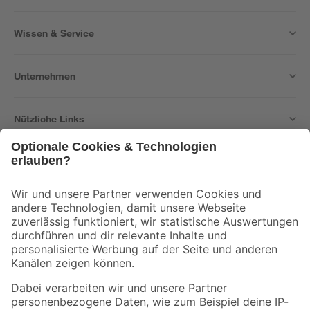
Wissen & Service
Unternehmen
Nützliche Links
Bleib auf dem Laufenden mit unserem Newsletter
Der toom Newsletter: Keine Angebote und Aktionen mehr verpassen!
Zur Newsletter Anmeldung
Folge uns