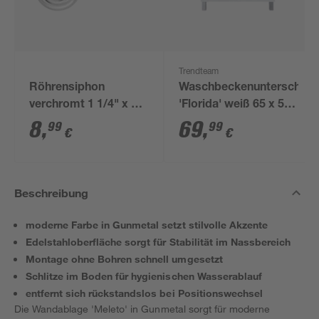
Trendteam
Röhrensiphon
Waschbeckenunterschran
verchromt 1 1/4" x 32
'Florida' weiß 65 x 56
mm
x 33 cm
8
,
69
,
99
99
€
€
Beschreibung
moderne Farbe in Gunmetal setzt stilvolle Akzente
Edelstahloberfläche sorgt für Stabilität im Nassbereich
Montage ohne Bohren schnell umgesetzt
Schlitze im Boden für hygienischen Wasserablauf
entfernt sich rückstandslos bei Positionswechsel
Die Wandablage 'Meleto' in Gunmetal sorgt für moderne