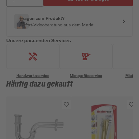
Fragen zum Produkt?
Sofort-Videoberatung aus dem Markt
Unsere passenden Services
Handwerksservice
Mietgeräteservice
Miettra
Häufig dazu gekauft