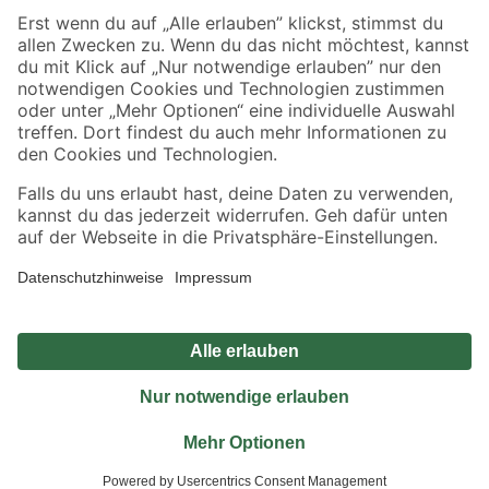
Sicher einkaufen
Jetzt die toom-App herunterladen
Alle Preisangaben in EUR inkl. gesetzl. MwSt.. Die dargestellten Angebote sind unter
Umständen nicht in allen Märkten verfügbar. Die angegebenen Verfügbarkeiten beziehen
sich auf den unter "Mein Markt" ausgewählten toom Baumarkt. Alle Angebote und
Produkte nur solange der Vorrat reicht.
*Paketversand ab 59 € versandkostenfrei, gilt nicht für Artikel mit Speditionsversand, hier
fallen zusätzliche Versandkosten an.
Datenschutz
Privatsphäre
Impressum
AGB
Nutzungsbedingungen
Widerrufsrecht
Vertrag widerrufen
Barrierefreiheit
© 2026 toom Baumarkt GmbH