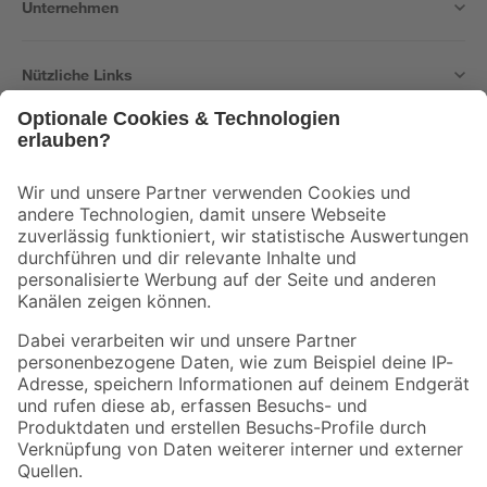
Unternehmen
Nützliche Links
Bleib auf dem Laufenden mit unserem Newsletter
Der toom Newsletter: Keine Angebote und Aktionen mehr verpassen!
Zur Newsletter Anmeldung
Folge uns
Zahlungsarten
Versandarten