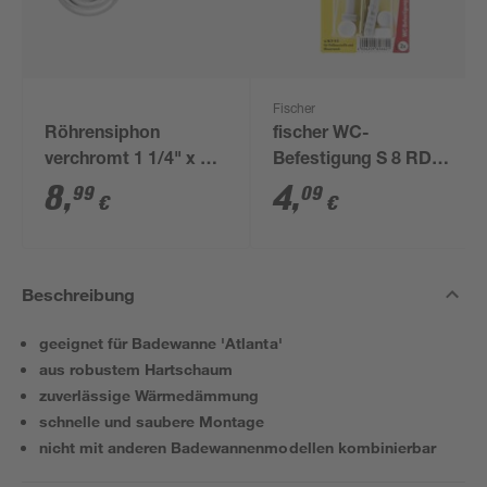
Fischer
Röhrensiphon
fischer WC-
verchromt 1 1/4" x 32
Befestigung S 8 RD
mm
80 2 Stück
8
,
4
,
99
09
€
€
Beschreibung
geeignet für Badewanne 'Atlanta'
aus robustem Hartschaum
zuverlässige Wärmedämmung
schnelle und saubere Montage
nicht mit anderen Badewannenmodellen kombinierbar