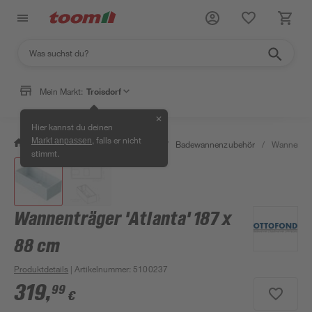
Mein Markt:
Troisdorf
✕
Hier kannst du deinen
, falls er nicht
Markt anpassen
/
Bad & Sanitär
/
Badewannen
/
Badewannenzubehör
/
Wannenträg
stimmt.
Wannenträger 'Atlanta' 187 x
88 cm
Produktdetails
| Artikelnummer
:
5100237
319
,
99
€