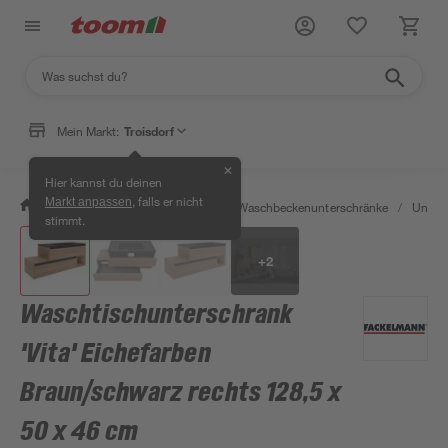
Mein Markt:
Troisdorf
✕
Hier kannst du deinen
, falls er nicht
Markt anpassen
/
Bad & Sanitär
/
Badmöbel
/
Waschbeckenunterschränke
/
Unter
stimmt.
+
2
Waschtischunterschrank
'Vita' Eichefarben
Braun/schwarz rechts 128,5 x
50 x 46 cm