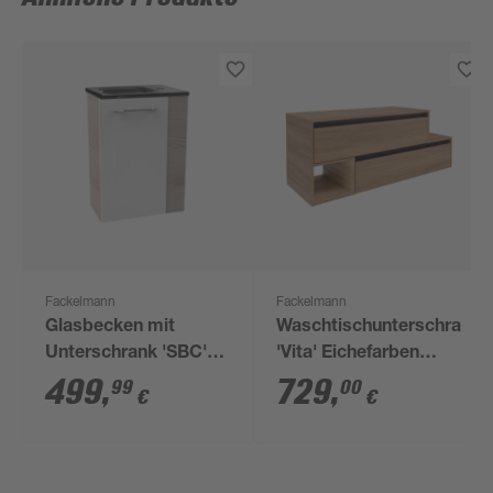
Fackelmann
Fackelmann
Glasbecken mit
Waschtischunterschrank
Unterschrank 'SBC'
'Vita' Eichefarben
Hahnloch rechts
Braun/schwarz links
499
,
729
,
99
00
€
€
grau/Eschefarben 45
128,7 x 51,6 x 46,5 cm
x 61,5 x 25 cm