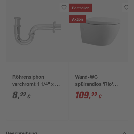
Bestseller
Aktion
Röhrensiphon
Wand-WC
verchromt 1 1/4" x 32
spülrandlos 'Rio'
mm
inklusive WC-Sitz
8
,
109
,
99
99
€
€
weiß
Beschreibung