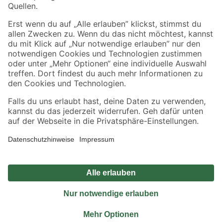
Sicher einkaufen
Jetzt die toom-App herunterladen
Alle Preisangaben in EUR inkl. gesetzl. MwSt.. Die dargestellten Angebote sind unter
Umständen nicht in allen Märkten verfügbar. Die angegebenen Verfügbarkeiten beziehen
sich auf den unter "Mein Markt" ausgewählten toom Baumarkt. Alle Angebote und
Produkte nur solange der Vorrat reicht.
*Paketversand ab 59 € versandkostenfrei, gilt nicht für Artikel mit Speditionsversand, hier
fallen zusätzliche Versandkosten an.
Datenschutz
Privatsphäre
Impressum
AGB
Nutzungsbedingungen
Widerrufsrecht
Vertrag widerrufen
Barrierefreiheit
© 2026 toom Baumarkt GmbH