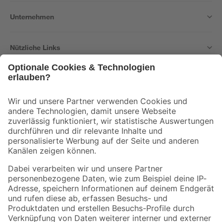
Unternehmen
Nützliche Links
Bleib auf dem Laufenden mit unserem Newsletter
Der toom Newsletter: Keine Angebote und Aktionen mehr verpassen!
Zur Newsletter Anmeldung
Folge uns
Zahlungsarten
Versandarten