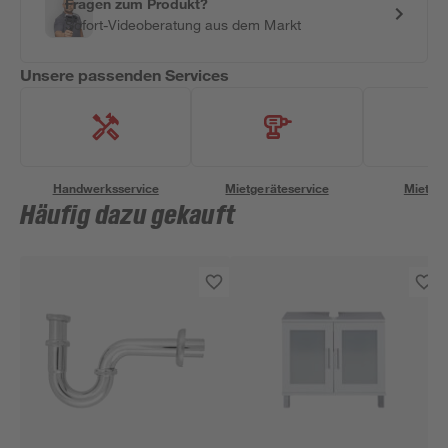
Fragen zum Produkt?
Sofort-Videoberatung aus dem Markt
Unsere passenden Services
Handwerksservice
Mietgeräteservice
Miettra
Häufig dazu gekauft