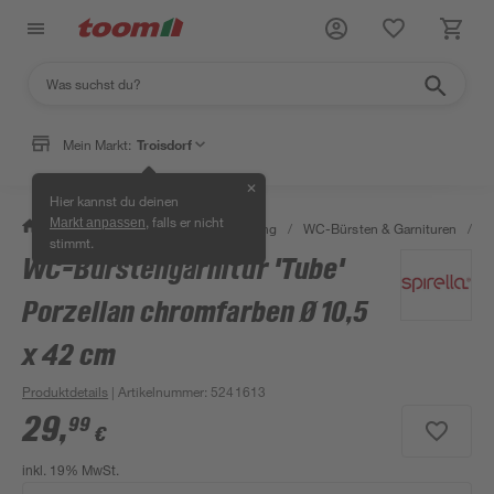
Mein Markt:
Troisdorf
✕
Hier kannst du deinen
, falls er nicht
Markt anpassen
/
Bad & Sanitär
/
Bad-Ausstattung
/
WC-Bürsten & Garnituren
/
W
stimmt.
WC-Bürstengarnitur 'Tube'
Porzellan chromfarben Ø 10,5
x 42 cm
Produktdetails
| Artikelnummer
:
5241613
29
,
99
€
inkl. 19% MwSt.