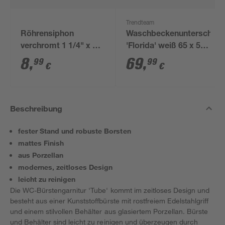
Trendteam
Röhrensiphon
Waschbeckenunterschran
verchromt 1 1/4" x 32
'Florida' weiß 65 x 56
mm
x 33 cm
8
,
69
,
99
99
€
€
Beschreibung
fester Stand und robuste Borsten
mattes Finish
aus Porzellan
modernes, zeitloses Design
leicht zu reinigen
Die WC-Bürstengarnitur 'Tube' kommt im zeitloses Design und
besteht aus einer Kunststoffbürste mit rostfreiem Edelstahlgriff
und einem stilvollen Behälter aus glasiertem Porzellan. Bürste
und Behälter sind leicht zu reinigen und überzeugen durch