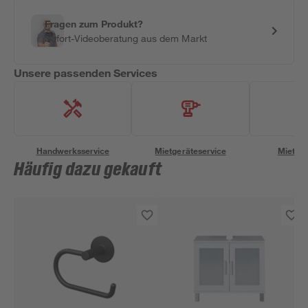
Fragen zum Produkt?
Sofort-Videoberatung aus dem Markt
Unsere passenden Services
Handwerksservice
Mietgeräteservice
Miettra
Häufig dazu gekauft