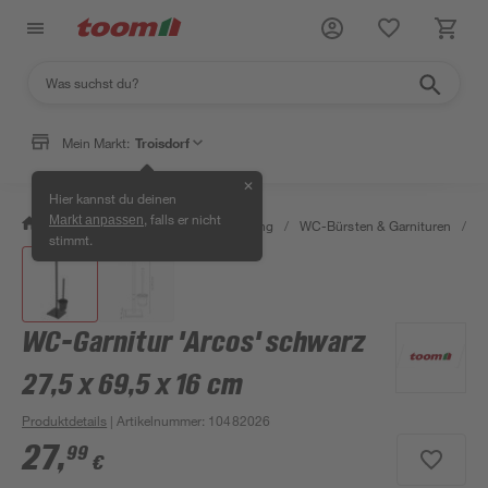
Mein Markt:
Troisdorf
✕
Hier kannst du deinen
, falls er nicht
Markt anpassen
/
Bad & Sanitär
/
Bad-Ausstattung
/
WC-Bürsten & Garnituren
/
W
stimmt.
WC-Garnitur 'Arcos' schwarz
27,5 x 69,5 x 16 cm
Produktdetails
| Artikelnummer
:
10482026
27
,
99
€