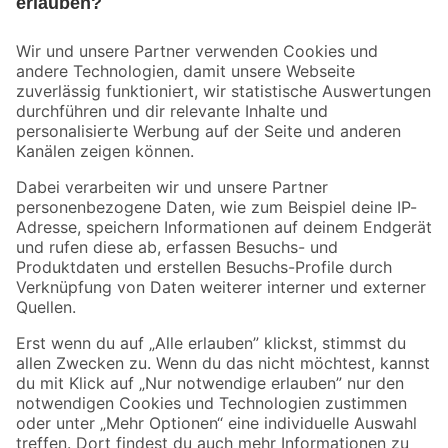
Bleib auf dem Laufenden mit unserem Newsletter
Der toom Newsletter: Keine Angebote und Aktionen mehr verpassen!
Zur Newsletter Anmeldung
Folge uns
Zahlungsarten
Versandarten
Sicher einkaufen
Jetzt die toom-App herunterladen