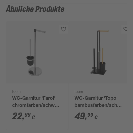
Ähnliche Produkte
toom
toom
WC-Garnitur 'Farol'
WC-Garnitur 'Topo'
chromfarben/schwarz
bambusfarben/schwarz
27 x 58 x 18 cm
24 x 64,5 x 18 cm
22
,
49
,
99
99
€
€