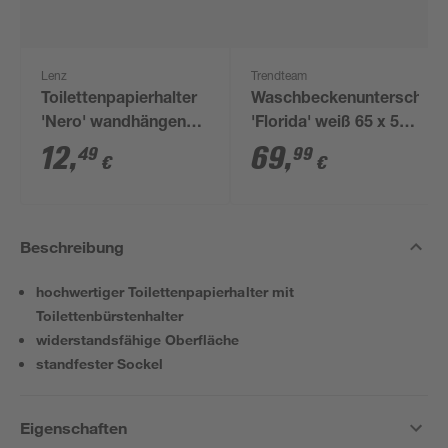
Lenz
Trendteam
Toilettenpapierhalter
Waschbeckenunterschran
'Nero' wandhängend
'Florida' weiß 65 x 56
schwarz
x 33 cm
12
,
69
,
49
99
€
€
Beschreibung
hochwertiger Toilettenpapierhalter mit
Toilettenbürstenhalter
widerstandsfähige Oberfläche
standfester Sockel
Eigenschaften