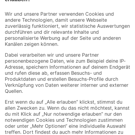
Bleib auf dem Laufenden mit unserem Newsletter
Der toom Newsletter: Keine Angebote und Aktionen mehr verpassen!
Zur Newsletter Anmeldung
Folge uns
Zahlungsarten
Versandarten
Sicher einkaufen
Jetzt die toom-App herunterladen