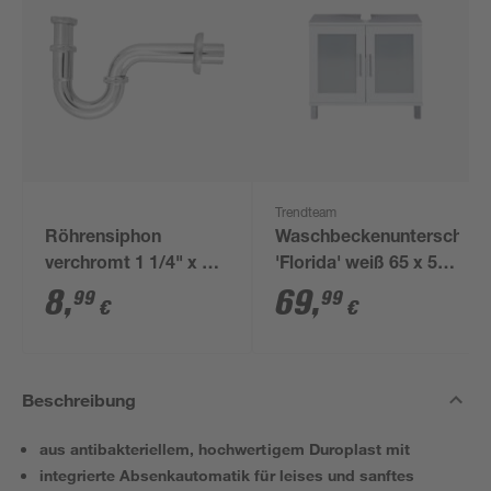
Trendteam
Röhrensiphon
Waschbeckenunterschran
verchromt 1 1/4" x 32
'Florida' weiß 65 x 56
mm
x 33 cm
8
,
69
,
99
99
€
€
Beschreibung
aus antibakteriellem, hochwertigem Duroplast mit
integrierte Absenkautomatik für leises und sanftes