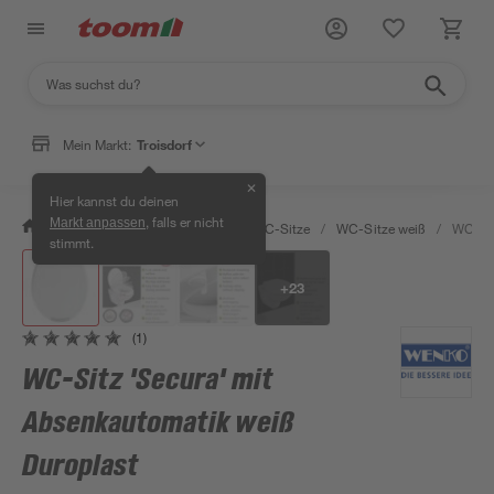
Mein Markt:
Troisdorf
✕
Hier kannst du deinen
, falls er nicht
Markt anpassen
/
Bad & Sanitär
/
Toiletten
/
WC-Sitze
/
WC-Sitze weiß
/
WC-Sit
stimmt.
+
23
(1)
WC-Sitz 'Secura' mit
Absenkautomatik weiß
Duroplast