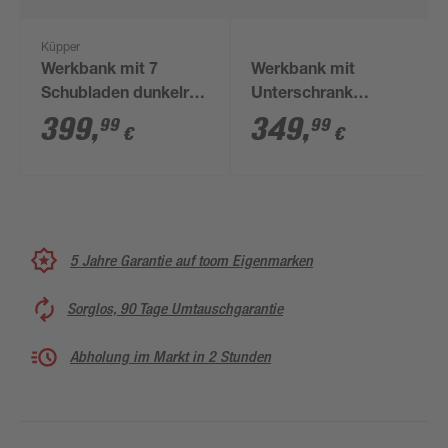
Küpper
Werkbank mit 7
Werkbank mit
Schubladen dunkelrot
Unterschrank
120 x 84 x 60 cm
'System-Profi' 122 x
399
,
349
,
99
99
€
€
95 x 61 cm
5 Jahre Garantie auf toom Eigenmarken
Sorglos, 90 Tage Umtauschgarantie
Abholung im Markt in 2 Stunden