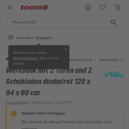
Mein Markt:
Troisdorf
✕
Hier kannst du deinen
, falls er nicht
Markt anpassen
/
Werkstatt & Maschinen
/
Werkstatteinrichtung
/
Werkbänke & -tisch
stimmt.
Werkbank mit 2 Türen und 2
Schubladen dunkelrot 120 x
84 x 60 cm
Produktdetails
| Artikelnummer
:
10417616
Aktuell nicht verfügbar
Wir können dir dieses Produkt zur Zeit leider nicht
anbieten.