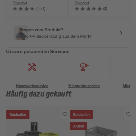
Troisdorf
Troisdorf
(1)
(3)
Fragen zum Produkt?
Sofort-Videoberatung aus dem Markt
Unsere passenden Services
Handwerksservice
Mietgeräteservice
Miettra
Häufig dazu gekauft
Bestseller
Bestseller
Aktion