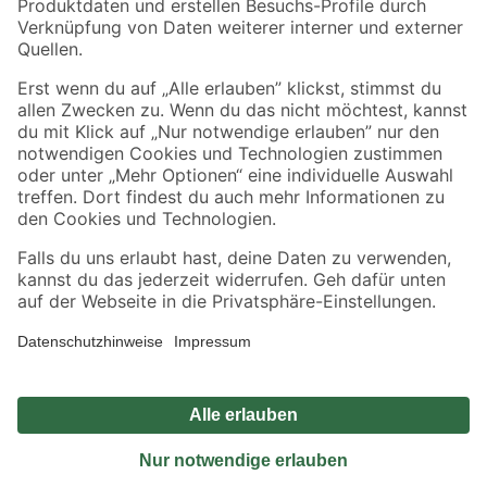
Sicher einkaufen
Jetzt die toom-App herunterladen
Alle Preisangaben in EUR inkl. gesetzl. MwSt.. Die dargestellten Angebote sind unter
Umständen nicht in allen Märkten verfügbar. Die angegebenen Verfügbarkeiten beziehen
sich auf den unter "Mein Markt" ausgewählten toom Baumarkt. Alle Angebote und
Produkte nur solange der Vorrat reicht.
*Paketversand ab 59 € versandkostenfrei, gilt nicht für Artikel mit Speditionsversand, hier
fallen zusätzliche Versandkosten an.
Datenschutz
Privatsphäre
Impressum
AGB
Nutzungsbedingungen
Widerrufsrecht
Vertrag widerrufen
Barrierefreiheit