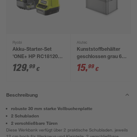
Ryobi
Alutec
Akku-Starter-Set
Kunststoffbehälter
'ONE+ HP RC18120-
geschlossen grau 60
150X' 18 V 5,0 Ah mit
x 40 x 32 cm
129
,
15
,
99
99
€
€
Akku und Ladegerät
Beschreibung
robuste 30 mm starke Vollbuchenplatte
2 Schubladen
2 verschließbare Türen
Diese Werkbank verfügt über 2 praktische Schubladen. jeweils
12 cm hoch für Werkzeug und Kleinteile. 2 verschließbare