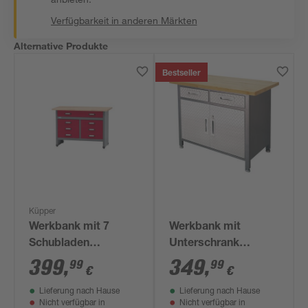
Verfügbarkeit in anderen Märkten
Alternative Produkte
Bestseller
Küpper
Werkbank mit 7
Werkbank mit
Schubladen
Unterschrank
dunkelrot 120 x 84 x
'System-Profi' 122 x
399
,
349
,
99
99
€
€
60 cm
95 x 61 cm
Lieferung nach Hause
Lieferung nach Hause
Nicht verfügbar in
Nicht verfügbar in