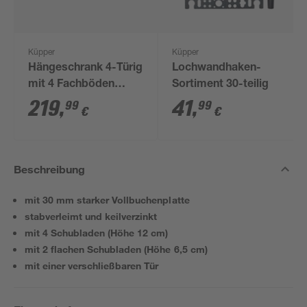
Küpper
Küpper
Hängeschrank 4-Türig
Lochwandhaken-
mit 4 Fachböden
Sortiment 30-teilig
Lichtblende dunkelrot
219
,
41
,
99
99
€
€
240 x 60 x 20 cm
Beschreibung
mit 30 mm starker Vollbuchenplatte
stabverleimt und keilverzinkt
mit 4 Schubladen (Höhe 12 cm)
mit 2 flachen Schubladen (Höhe 6,5 cm)
mit einer verschließbaren Tür