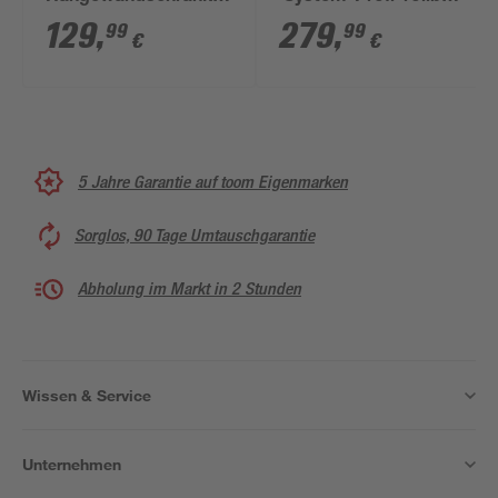
71,7 x 71,1 x 30,5 cm
73,5 x 88,5 x 63,4 cm
129
,
279
,
99
99
€
€
5 Jahre Garantie auf toom Eigenmarken
Sorglos, 90 Tage Umtauschgarantie
Abholung im Markt in 2 Stunden
Wissen & Service
Unternehmen