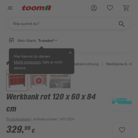
Mein Markt:
Troisdorf
✕
Hier kannst du deinen
, falls er nicht
Markt anpassen
/
Werkstatt & Maschinen
/
Werkstatteinrichtung
/
Werkbänke & -tisch
stimmt.
Werkbank rot 120 x 60 x 84
cm
Produktdetails
| Artikelnummer
:
1451524
329
,
99
€