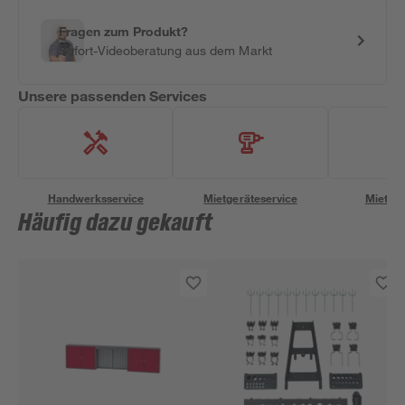
Fragen zum Produkt?
Sofort-Videoberatung aus dem Markt
Unsere passenden Services
Handwerksservice
Mietgeräteservice
Miettra
Häufig dazu gekauft