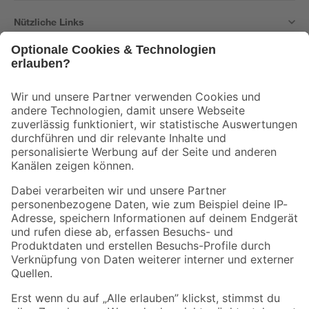
Nützliche Links
Bleib auf dem Laufenden mit unserem Newsletter
Der toom Newsletter: Keine Angebote und Aktionen mehr verpassen!
Zur Newsletter Anmeldung
Folge uns
Zahlungsarten
Versandarten
Sicher einkaufen