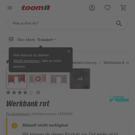
Mein Markt:
Troisdorf
✕
Hier kannst du deinen
, falls er nicht
Markt anpassen
/
Werkstatt & Maschinen
/
Werkstatteinrichtung
/
Werkbänke & -tisch
stimmt.
+
3
(3)
Werkbank rot
Produktdetails
| Artikelnummer
:
1450440
Aktuell nicht verfügbar
Wir können dir dieses Produkt zur Zeit leider nicht