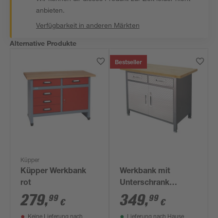
anbieten.
Verfügbarkeit in anderen Märkten
Alternative Produkte
Bestseller
Küpper
Küpper Werkbank
Werkbank mit
rot
Unterschrank
'System-Profi' 122 x
279
,
349
,
99
99
€
€
95 x 61 cm
Keine Lieferung nach
Lieferung nach Hause