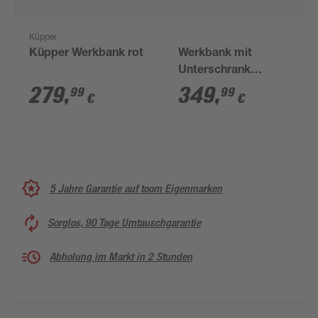
Küpper
Küpper Werkbank rot
Werkbank mit
Unterschrank
'System-Profi' 122 x
279
,
349
,
99
99
€
€
95 x 61 cm
5 Jahre Garantie auf toom Eigenmarken
Sorglos, 90 Tage Umtauschgarantie
Abholung im Markt in 2 Stunden