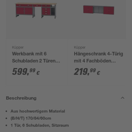
Küpper
Küpper
Werkbank mit 6
Hängeschrank 4-Türig
Schubladen 2 Türen
mit 4 Fachböden
und Sitzraum
Lichtblende dunkelrot
599
,
219
,
99
99
€
€
dunkelrot 240 x 84 x
240 x 60 x 20 cm
60 cm
Beschreibung
Aus hochwertigem Material
(B/H/T) 170/84/60cm
1 Tür, 6 Schubladen, Sitzraum