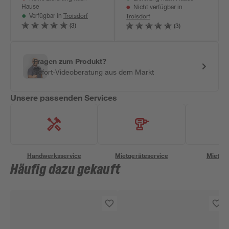
Hause
Nicht verfügbar in
Troisdorf
Troisdorf
Verfügbar in
(3)
(3)
Fragen zum Produkt?
Sofort-Videoberatung aus dem Markt
Unsere passenden Services
Handwerksservice
Mietgeräteservice
Miettra
Häufig dazu gekauft