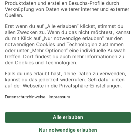
Sicher einkaufen
Jetzt die toom-App herunterladen
Alle Preisangaben in EUR inkl. gesetzl. MwSt.. Die dargestellten Angebote sind unter
Umständen nicht in allen Märkten verfügbar. Die angegebenen Verfügbarkeiten beziehen
sich auf den unter "Mein Markt" ausgewählten toom Baumarkt. Alle Angebote und
Produkte nur solange der Vorrat reicht.
*Paketversand ab 59 € versandkostenfrei, gilt nicht für Artikel mit Speditionsversand, hier
fallen zusätzliche Versandkosten an.
Datenschutz
Privatsphäre
Impressum
AGB
Nutzungsbedingungen
Widerrufsrecht
Vertrag widerrufen
Barrierefreiheit