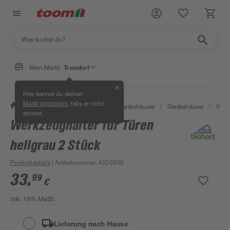
Mein Markt:
Troisdorf
✕
Hier kannst du deinen
, falls er nicht
Markt anpassen
/
Garten & Freizeit
/
Garten- & Gerätehäuser
/
Gerätehäuser
/
Werk
stimmt.
Werkzeughalter für Türen
hellgrau 2 Stück
Produktdetails
| Artikelnummer
:
4326806
33
,
99
€
inkl. 19% MwSt.
Lieferung nach Hause