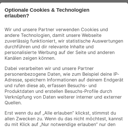
Bleib auf dem Laufenden mit unserem Newsletter
Der toom Newsletter: Keine Angebote und Aktionen mehr verpassen!
Zur Newsletter Anmeldung
Folge uns
Zahlungsarten
Versandarten
Sicher einkaufen
Jetzt die toom-App herunterladen