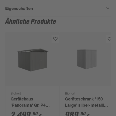
Eigenschaften
Ähnliche Produkte
Biohort
Biohort
Gerätehaus
Geräteschrank '150
'Panorama' Gr. P4
Large' silber-metallic
quarzgrau-metallic
156 x 155 x 184 cm
2.499
,
989
,
00
00