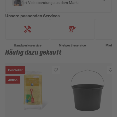
Sofort-Videoberatung aus dem Markt
Unsere passenden Services
Handwerksservice
Mietgeräteservice
Miettra
Häufig dazu gekauft
Bestseller
Aktion