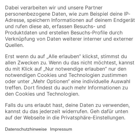
Zahlungsarten
Versandarten
Sicher einkaufen
Jetzt die toom-App herunterladen
Alle Preisangaben in EUR inkl. gesetzl. MwSt.. Die dargestellten Angebote sind unter
Umständen nicht in allen Märkten verfügbar. Die angegebenen Verfügbarkeiten beziehen
sich auf den unter "Mein Markt" ausgewählten toom Baumarkt. Alle Angebote und
Produkte nur solange der Vorrat reicht.
*Paketversand ab 59 € versandkostenfrei, gilt nicht für Artikel mit Speditionsversand, hier
fallen zusätzliche Versandkosten an.