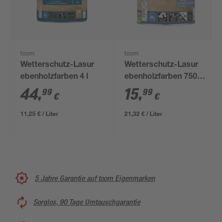
toom
toom
Wetterschutz-Lasur
Wetterschutz-Lasur
ebenholzfarben 4 l
ebenholzfarben 750
ml
44
,
15
,
99
99
€
€
11,25 € / Liter
21,32 € / Liter
5 Jahre Garantie auf toom Eigenmarken
Sorglos, 90 Tage Umtauschgarantie