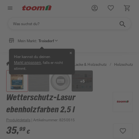
Mein Markt:
Troisdorf
✕
Hier kannst du deinen
, falls er nicht
Markt anpassen
/
Bauen & Renovieren
/
Farben, Lacke & Holzschutz
/
Holzschutz & 
stimmt.
+
5
Wetterschutz-Lasur
ebenholzfarben 2,5 l
Produktdetails
| Artikelnummer
:
8250515
35
,
99
€