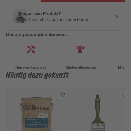
Fragen zum Produkt?
Sofort-Videoberatung aus dem Markt
Unsere passenden Services
Handwerksservice
Mietgeräteservice
Miettra
Häufig dazu gekauft