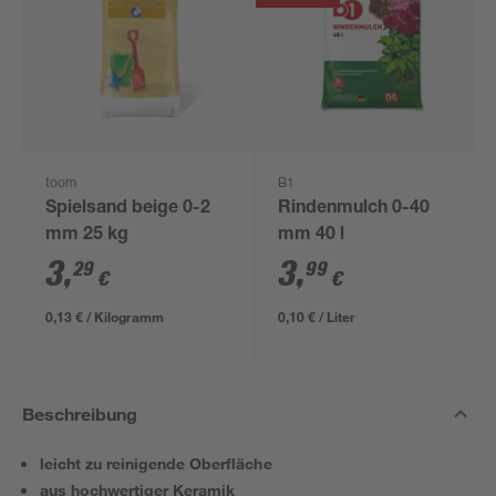
toom
B1
Spielsand beige 0-2
Rindenmulch 0-40
mm 25 kg
mm 40 l
3
,
3
,
29
99
€
€
0,13 € / Kilogramm
0,10 € / Liter
Beschreibung
leicht zu reinigende Oberfläche
aus hochwertiger Keramik