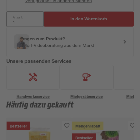
Verfügbarkeit in anderen Märkten
Anzahl:
In den Warenkorb
Fragen zum Produkt?
Sofort-Videoberatung aus dem Markt
Unsere passenden Services
Handwerksservice
Mietgeräteservice
Miettra
Häufig dazu gekauft
Bestseller
Mengenrabatt
Bestseller