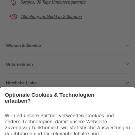
Sorglos, 90 Tage Umtauschgarantie
Abholung im Markt in 2 Stunden
Wissen & Service
Unternehmen
Nützliche Links
Bleib auf dem Laufenden mit unserem Newsletter
Der toom Newsletter: Keine Angebote und Aktionen mehr verpassen!
Zur Newsletter Anmeldung