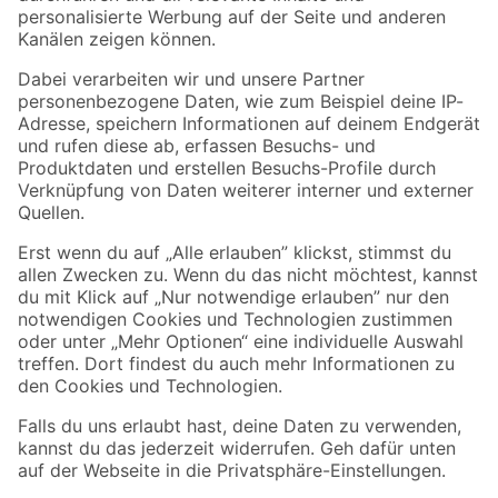
Folge uns
Zahlungsarten
Versandarten
Sicher einkaufen
Jetzt die toom-App herunterladen
Alle Preisangaben in EUR inkl. gesetzl. MwSt.. Die dargestellten Angebote sind unter
Umständen nicht in allen Märkten verfügbar. Die angegebenen Verfügbarkeiten beziehen
sich auf den unter "Mein Markt" ausgewählten toom Baumarkt. Alle Angebote und