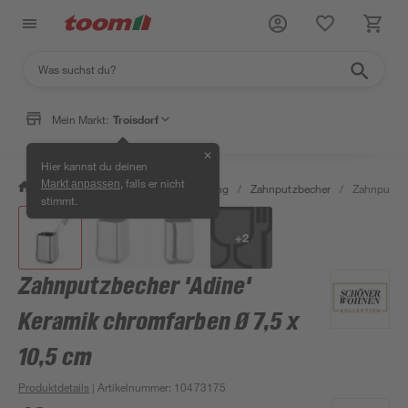
Mein Markt:
Troisdorf
✕
Hier kannst du deinen
, falls er nicht
Markt anpassen
/
Bad & Sanitär
/
Bad-Ausstattung
/
Zahnputzbecher
/
Zahnputzbe
stimmt.
+
2
Zahnputzbecher 'Adine'
Keramik chromfarben Ø 7,5 x
10,5 cm
Produktdetails
| Artikelnummer
:
10473175