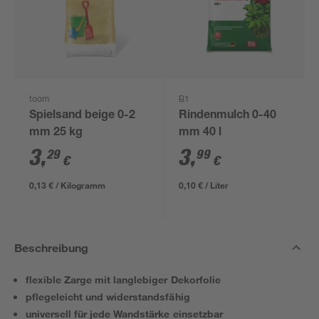
toom
B1
Spielsand beige 0-2
Rindenmulch 0-40
mm 25 kg
mm 40 l
3
,
3
,
29
99
€
€
0,13 € / Kilogramm
0,10 € / Liter
Beschreibung
flexible Zarge mit langlebiger Dekorfolie
pflegeleicht und widerstandsfähig
universell für jede Wandstärke einsetzbar