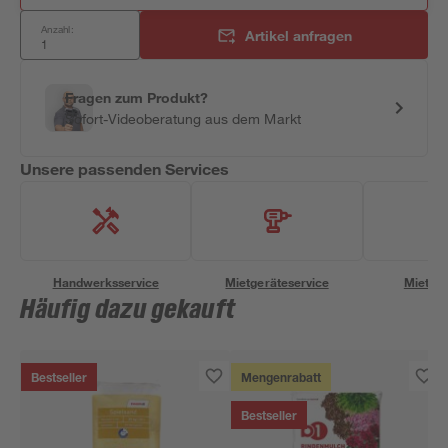
Anzahl:
Artikel anfragen
Fragen zum Produkt?
Sofort-Videoberatung aus dem Markt
Unsere passenden Services
Handwerksservice
Mietgeräteservice
Miettra
Häufig dazu gekauft
Bestseller
Mengenrabatt
Bestseller