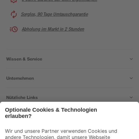
Sorglos, 90 Tage Umtauschgarantie
Abholung im Markt in 2 Stunden
Wissen & Service
Unternehmen
Nützliche Links
Bleib auf dem Laufenden mit unserem Newsletter
Der toom Newsletter: Keine Angebote und Aktionen mehr verpassen!