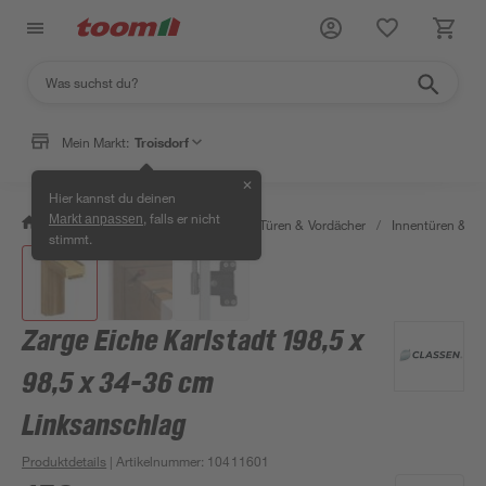
Mein Markt:
Troisdorf
✕
Hier kannst du deinen
, falls er nicht
Markt anpassen
/
Bauen & Renovieren
/
Fenster, Türen & Vordächer
/
Innentüren & Za
stimmt.
Zarge Eiche Karlstadt 198,5 x
98,5 x 34-36 cm
Linksanschlag
Produktdetails
| Artikelnummer
:
10411601