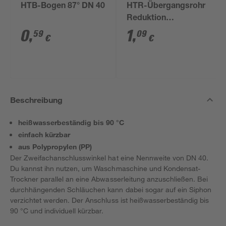
HTB-Bogen 87° DN 40
HTR-Übergangsrohr
Reduktion
exzentrisch DN 50/40
0
,
1
,
59
09
€
€
Beschreibung
heißwasserbeständig bis 90 °C
einfach kürzbar
aus Polypropylen (PP)
Der Zweifachanschlusswinkel hat eine Nennweite von DN 40.
Du kannst ihn nutzen, um Waschmaschine und Kondensat-
Trockner parallel an eine Abwasserleitung anzuschließen. Bei
durchhängenden Schläuchen kann dabei sogar auf ein Siphon
verzichtet werden. Der Anschluss ist heißwasserbeständig bis
90 °C und individuell kürzbar.