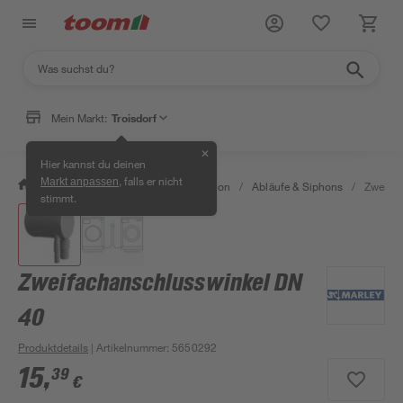
Mein Markt:
Troisdorf
✕
Hier kannst du deinen
, falls er nicht
Markt anpassen
/
Bad & Sanitär
/
Sanitärinstallation
/
Abläufe & Siphons
/
Zweifac
stimmt.
Zweifachanschlusswinkel DN
40
Produktdetails
| Artikelnummer
:
5650292
15
,
39
€