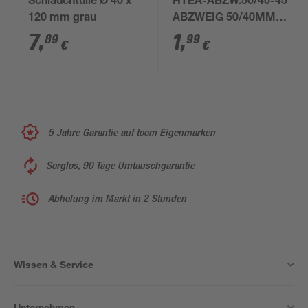
Schlauchtülle Ø 40 x
HTEA-ABZW.50/40-45
120 mm grau
ABZWEIG 50/40MM-
45°
7
,
1
,
89
99
€
€
5 Jahre Garantie auf toom Eigenmarken
Sorglos, 90 Tage Umtauschgarantie
Abholung im Markt in 2 Stunden
Wissen & Service
Unternehmen