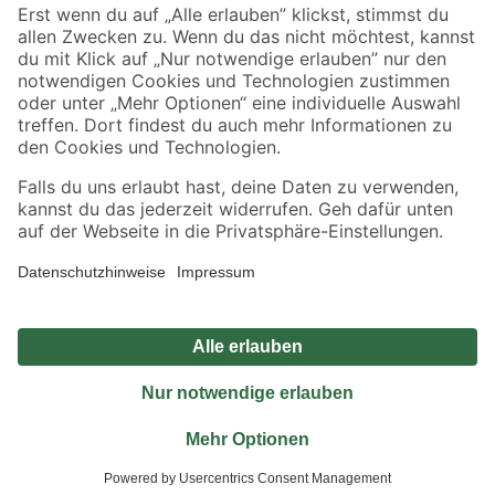
Sicher einkaufen
Jetzt die toom-App herunterladen
Alle Preisangaben in EUR inkl. gesetzl. MwSt.. Die dargestellten Angebote sind unter
Umständen nicht in allen Märkten verfügbar. Die angegebenen Verfügbarkeiten beziehen
sich auf den unter "Mein Markt" ausgewählten toom Baumarkt. Alle Angebote und
Produkte nur solange der Vorrat reicht.
*Paketversand ab 59 € versandkostenfrei, gilt nicht für Artikel mit Speditionsversand, hier
fallen zusätzliche Versandkosten an.
Datenschutz
Privatsphäre
Impressum
AGB
Nutzungsbedingungen
Widerrufsrecht
Vertrag widerrufen
Barrierefreiheit
© 2026 toom Baumarkt GmbH