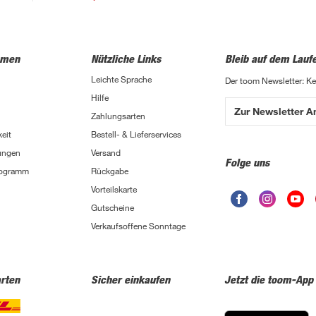
hmen
Nützliche Links
Bleib auf dem Lauf
Leichte Sprache
Der toom Newsletter: K
Hilfe
Zur Newsletter 
Zahlungsarten
eit
Bestell- & Lieferservices
ungen
Versand
Folge uns
Programm
Rückgabe
Vorteilskarte
Gutscheine
Verkaufsoffene Sonntage
rten
Sicher einkaufen
Jetzt die toom-App