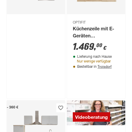
OPTIFIT
Küchenzeile mit E-
Geräten
'OPTIkompakt
1.469
,
00
€
Bari407'
Lieferung nach Hause
rostrot/eichefarben
Nur wenige verfügbar
270 cm
Troisdorf
Bestellbar in
Respekta
- 360 €
Einbau-Herd-Set
Videoberatung
'Leandro' mit
Kochfeld
319
,
99