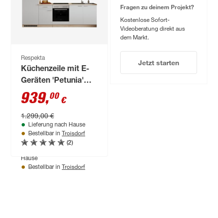
€
Fragen zu deinem Projekt?
Kostenlose Sofort-
Videoberatung direkt aus
dem Markt.
Respekta
Jetzt starten
Küchenzeile mit E-
Geräten 'Petunia'
eichefarben/weiß
939
,
00
€
270 cm
1.299,00 €
Lieferung nach Hause
Troisdorf
Bestellbar in
Produktdatenblatt
(2)
Keine Lieferung nach
Hause
Troisdorf
Bestellbar in