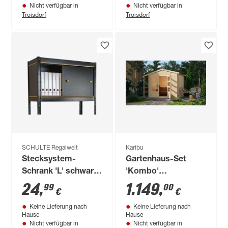
Nicht verfügbar in
Nicht verfügbar in
Troisdorf
Troisdorf
SCHULTE Regalwelt
Karibu
Stecksystem-
Gartenhaus-Set
Schrank 'L' schwarz
'Kombo'
100 x 44 x 40 cm
naturbelassen 303 x
24
,
1.149
,
99
00
€
€
210 x 187 cm mit
Keine Lieferung nach
Keine Lieferung nach
Satteldach, Schrank
Hause
Hause
und Anbaudach
Nicht verfügbar in
Nicht verfügbar in