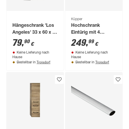
Küpper
Hängeschrank 'Los
Hochschrank
Angeles' 33 x 60 x 21
Eintürig mit 4
cm
Fachböden
79
,
249
,
90
99
€
€
dunkelrot 45,5 x 180
Keine Lieferung nach
Keine Lieferung nach
x 45 cm
Hause
Hause
Troisdorf
Troisdorf
Bestellbar in
Bestellbar in