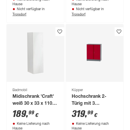
Hause
Hause
Nicht verfügbar in
Nicht verfügbar in
Troisdorf
Troisdorf
Badmobil
Küpper
Midischrank 'Craft'
Hochschrank 2-
weiß 30 x 33 x 110
Türig mit 3
cm
Fachböden
189
,
319
,
99
99
€
€
dunkelrot 91 x 110 x
Keine Lieferung nach
Keine Lieferung nach
45 cm
Hause
Hause