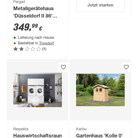
Pergart
Jetzt starten
Metallgerätehaus
'Düsseldorf II 86'
schiefer/weiß 236 x
349
,
99
€
174 x 206 cm
Lieferung nach Hause
Troisdorf
Bestellbar in
(1)
Respekta
Karibu
Hauswirtschaftsraum-
Gartenhaus 'Kolle 0'