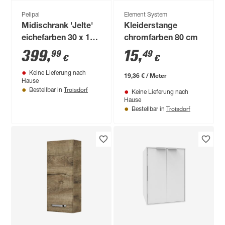
Pelipal
Element System
Midischrank 'Jelte'
Kleiderstange
eichefarben 30 x 121
chromfarben 80 cm
x 31 cm
399
,
15
,
99
49
€
€
Keine Lieferung nach
19,36 € / Meter
Hause
Troisdorf
Bestellbar in
Keine Lieferung nach
Hause
Troisdorf
Bestellbar in