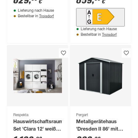
629
,
859
,
€
€
67,6 cm
Lieferung nach Hause
Troisdorf
Bestellbar in
Lieferung nach Hause
Troisdorf
Bestellbar in
Respekta
Pergart
Hauswirtschaftsraum-
Metallgerätehaus
Set 'Clara 12' weiß
'Dresden II 86' mit
matt 184,8 x 200 x
Schiebetür