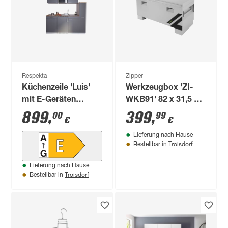
Respekta
Zipper
Küchenzeile 'Luis'
Werkzeugbox 'ZI-
mit E-Geräten
WKB91' 82 x 31,5 x
grau/weiß 180 cm
39 cm
899
,
399
,
00
99
€
€
Lieferung nach Hause
Troisdorf
Bestellbar in
Lieferung nach Hause
Troisdorf
Bestellbar in