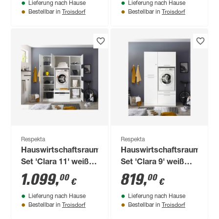
Lieferung nach Hause
Lieferung nach Hause
Troisdorf
Troisdorf
Bestellbar in
Bestellbar in
Respekta
Respekta
Hauswirtschaftsraum-
Hauswirtschaftsraum-
Set 'Clara 11' weiß
Set 'Clara 9' weiß
matt 167,4 x 200 x
matt 117,4 x 200 x
1.099
,
819
,
00
00
€
€
67,6 cm
67,6 cm
Lieferung nach Hause
Lieferung nach Hause
Troisdorf
Troisdorf
Bestellbar in
Bestellbar in