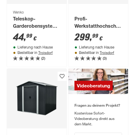
Wenko
Teleskop-
Profi-
Garderobensystem
Werkstatthochschrank,
'Herkules Basic'
3 Einlegeböden, 91 x
44
,
299
,
99
99
€
€
verstellbar 120 x 300
182 x 45 cm
Lieferung nach Hause
Lieferung nach Hause
x 11 cm
Troisdorf
Troisdorf
Bestellbar in
Bestellbar in
(2)
(3)
Videoberatung
Fragen zu deinem Projekt?
Kostenlose Sofort-
Videoberatung direkt aus
dem Markt.