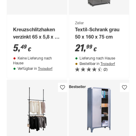
Zeller
Kreuzschlitzhaken
Textil-Schrank grau
verzinkt 65 x 5,8 x 31
50 x 160 x 75 cm
x 18 mm 4 Stück
5
,
21
,
49
99
€
€
Keine Lieferung nach
Lieferung nach Hause
Troisdorf
Hause
Bestellbar in
Troisdorf
(2)
Verfügbar in
Bestseller