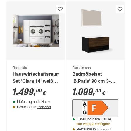
Respekta
Fackelmann
Hauswirtschaftsraum-
Badmöbelset
Set 'Clara 14' weiß
'B.Paris' 90 cm 3-
matt 234,8 x 200 x
teilig
1.499
,
1.099
,
00
00
€
€
67,6 cm
shwarz/eichefarben
Lieferung nach Hause
mit Spiegel
Troisdorf
Bestellbar in
Lieferung nach Hause
Nur wenige verfügbar
Troisdorf
Bestellbar in