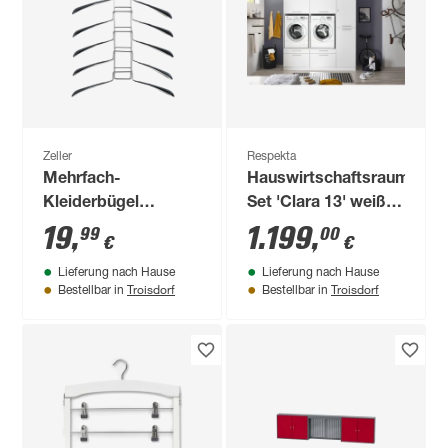
Zeller
Respekta
Mehrfach-
Hauswirtschaftsraum-
Kleiderbügel
Set 'Clara 13' weiß
grau/silber
matt 184,8 x 200 x
19
,
1.199
,
99
00
€
€
67,6 cm
Lieferung nach Hause
Lieferung nach Hause
Troisdorf
Troisdorf
Bestellbar in
Bestellbar in