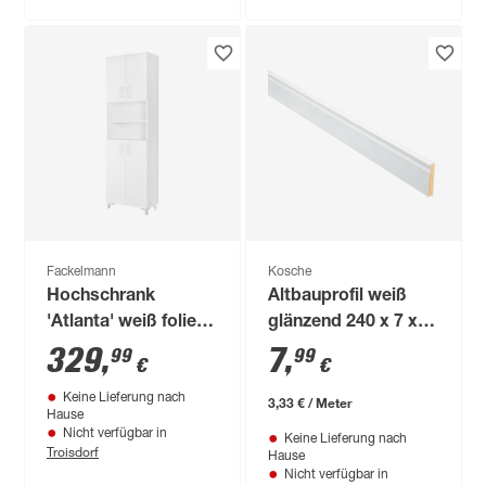
Fackelmann
Kosche
Hochschrank
Altbauprofil weiß
'Atlanta' weiß foliert
glänzend 240 x 7 x
60,5 x 200 x 32,5 cm
1,2 cm
329
,
7
,
99
99
€
€
Keine Lieferung nach
3,33 € / Meter
Hause
Nicht verfügbar in
Keine Lieferung nach
Troisdorf
Hause
Nicht verfügbar in