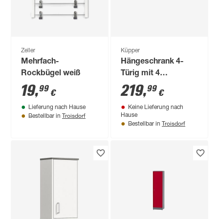
Zeller
Küpper
Mehrfach-
Hängeschrank 4-
Rockbügel weiß
Türig mit 4
Fachböden
19
,
219
,
99
99
€
€
Lichtblende
Lieferung nach Hause
Keine Lieferung nach
dunkelrot 240 x 60 x
Troisdorf
Hause
Bestellbar in
20 cm
Troisdorf
Bestellbar in