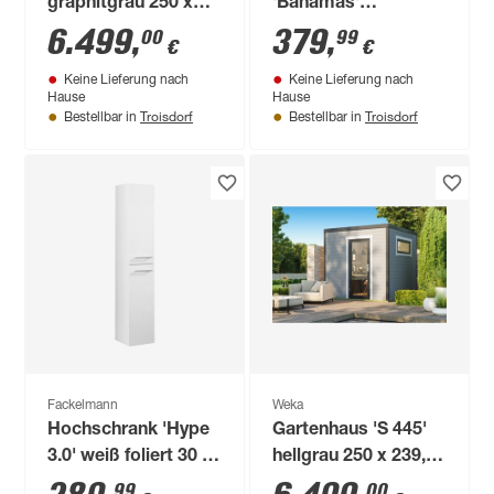
graphitgrau 250 x
'Bahamas'
239,4 x 250 cm
dunkelgrau foliert 30
6.499
,
379
,
00
99
€
€
x 121 x 33 cm
Keine Lieferung nach
Keine Lieferung nach
Hause
Hause
Troisdorf
Troisdorf
Bestellbar in
Bestellbar in
Fackelmann
Weka
Hochschrank 'Hype
Gartenhaus 'S 445'
3.0' weiß foliert 30 x
hellgrau 250 x 239,4
162 x 32 cm
x 250 cm
99
00