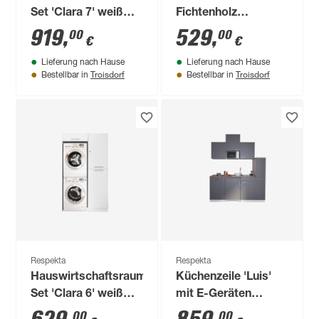
Set 'Clara 7' weiß
Fichtenholz
matt 134,8 x 200 x
naturbelassen ECO
919
,
529
,
00
00
€
€
67,6 cm
standard 180 x 93 x
Lieferung nach Hause
Lieferung nach Hause
222 cm
Troisdorf
Troisdorf
Bestellbar in
Bestellbar in
Respekta
Respekta
Hauswirtschaftsraum-
Küchenzeile 'Luis'
Set 'Clara 6' weiß
mit E-Geräten
matt 117,4 x 200 x
grau/weiß 180 cm
00
00