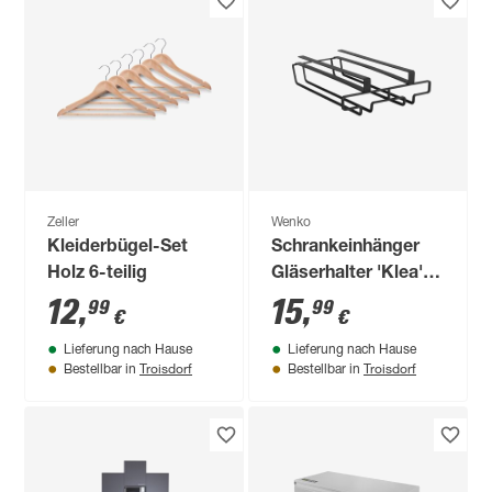
Zeller
Wenko
Kleiderbügel-Set
Schrankeinhänger
Holz 6-teilig
Gläserhalter 'Klea'
schwarz 20 x 7 x 28
12
,
15
,
99
99
€
€
cm
Lieferung nach Hause
Lieferung nach Hause
Troisdorf
Troisdorf
Bestellbar in
Bestellbar in