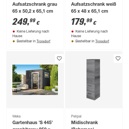
Aufsatzschrank grau
Aufsatzschrank weiß
65 x 50,2 x 65,1 cm
65 x 48 x 65,1 cm
249
,
179
,
99
99
€
€
Keine Lieferung nach
Keine Lieferung nach
Hause
Hause
Troisdorf
Troisdorf
Bestellbar in
Bestellbar in
Weka
Pelipal
Gartenhaus 'S 445'
Midischrank