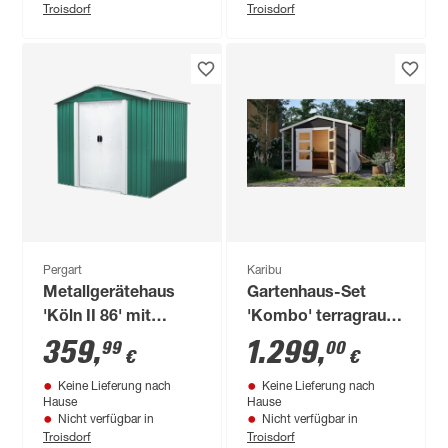
Troisdorf
Troisdorf
Pergart
Karibu
Metallgerätehaus
Gartenhaus-Set
'Köln II 86' mit
'Kombo' terragrau
Schiebetür
303 x 210 x 187 cm
359
,
1.299
,
99
00
€
€
tannengrün/weiß
mit Satteldach,
Keine Lieferung nach
Keine Lieferung nach
236 x 174 x 206 cm
Schrank und
Hause
Hause
Anbaudach
Nicht verfügbar in
Nicht verfügbar in
Troisdorf
Troisdorf