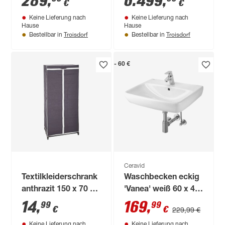
289
,
6.499
,
€
€
Keine Lieferung nach
Keine Lieferung nach
Hause
Hause
Troisdorf
Troisdorf
Bestellbar in
Bestellbar in
- 60 €
Ceravid
Textilkleiderschrank
Waschbecken eckig
anthrazit 150 x 70 x
'Vanea' weiß 60 x 48
45 cm
x 46 cm
14
,
169
,
99
99
€
€
229,99 €
Keine Lieferung nach
Keine Lieferung nach