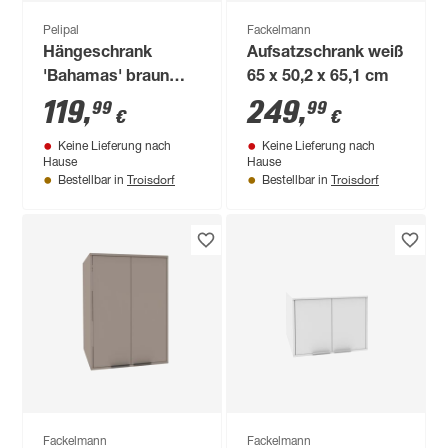
Pelipal
Fackelmann
Hängeschrank
Aufsatzschrank weiß
'Bahamas' braun
65 x 50,2 x 65,1 cm
foliert 30 x 70 x 17
119
,
249
,
99
99
€
€
cm
Keine Lieferung nach
Keine Lieferung nach
Hause
Hause
Troisdorf
Troisdorf
Bestellbar in
Bestellbar in
Fackelmann
Fackelmann