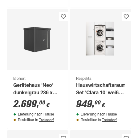
Biohort
Respekta
Gerätehaus 'Neo'
Hauswirtschaftsraum-
dunkelgrau 236 x
Set 'Clara 10' weiß
222 x 180 cm
matt 167,4 x 200 x
2.699
,
949
,
00
00
€
€
67,6 cm
Lieferung nach Hause
Lieferung nach Hause
Troisdorf
Troisdorf
Bestellbar in
Bestellbar in