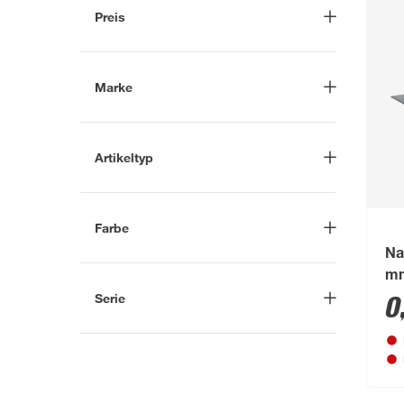
In Troisdorf verfügbar
(1)
Preis
Auf Wunsch in Troisdorf
bestellbar
(1)
-
€
Anderen Markt auswählen
Marke
Nach
Artikeltyp
Marke suchen
Stellfüße
(1)
Schulte
(1)
Farbe
toom
(1)
Na
Grau
(1)
m
Silber
(2)
Serie
0
ExpressPlus
(1)