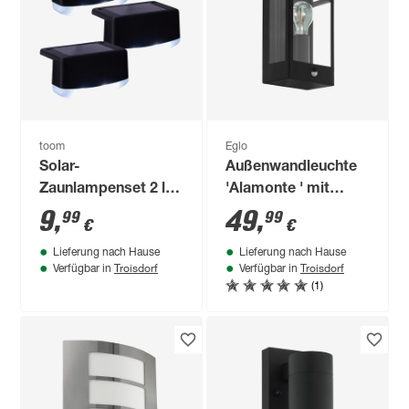
toom
Eglo
Solar-
Außenwandleuchte
Zaunlampenset 2 lm
'Alamonte ' mit
tageslichtweiß IP 44
Bewegungssensor
9
,
49
,
99
99
€
€
8,5 x 5,5 x 5,5 cm 3
60 W IP 44 x 29,5 cm
Lieferung nach Hause
Lieferung nach Hause
Stück
Troisdorf
Troisdorf
Verfügbar in
Verfügbar in
(1)