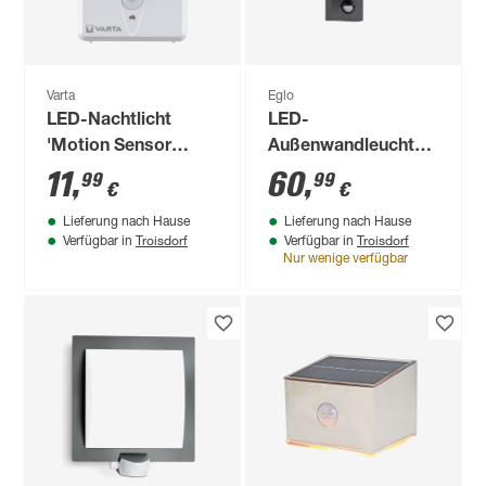
Varta
Eglo
LED-Nachtlicht
LED-
'Motion Sensor
Außenwandleuchte
Light' weiß 17 lm
'Riga 5' mit
11
,
60
,
99
99
€
€
Bewegungssensor
Lieferung nach Hause
Lieferung nach Hause
2,8 W 250 lm
Troisdorf
Troisdorf
Verfügbar in
Verfügbar in
warmweiß IP 44 6,5
Nur wenige verfügbar
x 21,5 cm