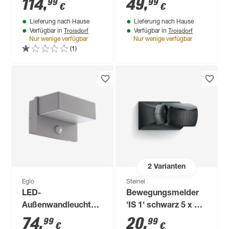
114
,
49
,
99
99
€
€
Bewegungssensor
40 W IP 44 12 x 12 x
Lieferung nach Hause
Lieferung nach Hause
9,3 W 946 lm
27 cm
Troisdorf
Troisdorf
Verfügbar in
Verfügbar in
warmweiß IP 44 16,5
Nur wenige verfügbar
Nur wenige verfügbar
x 8,1 x 30,5 cm
(1)
2
Varianten
Eglo
Steinel
LED-
Bewegungsmelder
Außenwandleuchte
'IS 1' schwarz 5 x 8 x
'Azzinano' mit
12 cm
74
,
20
,
99
99
€
€