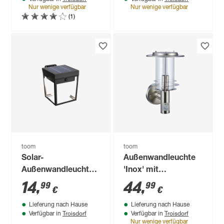
Nur wenige verfügbar
Nur wenige verfügbar
(1)
toom
toom
Solar-
Außenwandleuchte
Außenwandleuchte
'Inox' mit
'Utrecht' mit
Bewegungssensor
14
,
44
,
99
99
€
€
Bewegungssensor
20 W IP 44 Ø 21,3 x
Lieferung nach Hause
Lieferung nach Hause
30 lm neutralweiß IP
34 cm
Troisdorf
Troisdorf
Verfügbar in
Verfügbar in
44
Nur wenige verfügbar