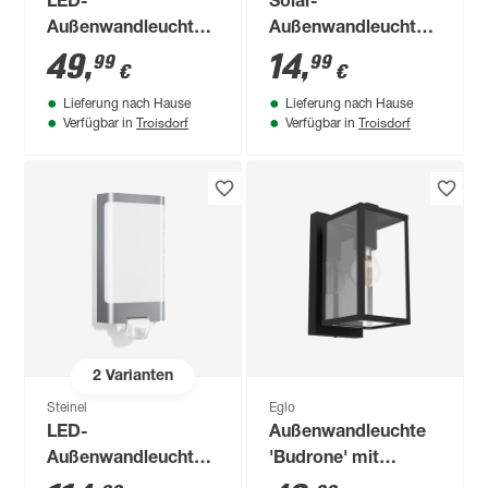
LED-
Solar-
Außenwandleuchte
Außenwandleuchte
'Delhi' mit
'Arnheim' mit
49
,
14
,
99
99
€
€
Bewegungssensor
Bewegungssensor
Lieferung nach Hause
Lieferung nach Hause
450 lm RGB -
30 lm neutralweiß IP
Troisdorf
Troisdorf
Verfügbar in
Verfügbar in
tunable white IP 44
44 Ø 14 x 18,8 cm
Ø 6 x 22 cm
2
Varianten
Steinel
Eglo
LED-
Außenwandleuchte
Außenwandleuchte
'Budrone' mit
'L 240 S' mit
Bewegungssensor