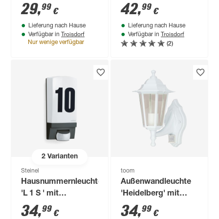
'Seattle' mit
27,5 x 9,5 cm
29
,
42
,
99
99
€
€
Bewegungssensor
Lieferung nach Hause
Lieferung nach Hause
20 W 1600 lm
Troisdorf
Troisdorf
Verfügbar in
Verfügbar in
warmweiß IP 44 17 x
(2)
Nur wenige verfügbar
16,5 x 18,3 cm
2
Varianten
Steinel
toom
Hausnummernleuchte
Außenwandleuchte
'L 1 S ' mit
'Heidelberg' mit
Bewegungssensor
Bewegungssensor
34
,
34
,
99
99
€
€
60 W IP 44 11 x 25,5
15 W IP 44 19,5 x 25