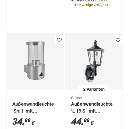
Troisdorf
Verfügbar in
warmweiß IP 44 16,5
Nur wenige verfügbar
x 33 x 12,5 cm
Produktdatenblatt
Produktdatenblatt
Lieferung nach Hause
Troisdorf
Lieferung nach Hause
Verfügbar in
Troisdorf
Nur wenige verfügbar
Verfügbar in
Steinel
LED-
Außenwandstrahler
'LS 150/LS 300' mit
69
,
99
€
Bewegungssensor
14,7 W 1375 lm
neutralweiß IP 44
15,5 x 21 cm
2
Varianten
toom
Steinel
Außenwandleuchte
Außenwandleuchte
'Split' mit
'L 15 S ' mit
Bewegungssensor
Bewegungssensor
34
,
44
,
99
99
€
€
IP 44 Ø 10,2 x 20,2
60 W IP 44 18,8 x 41