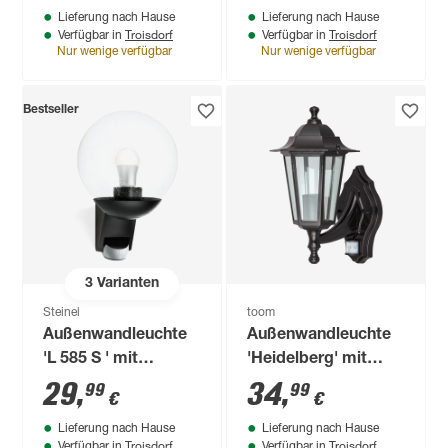
Lieferung nach Hause
Lieferung nach Hause
cm
x 34,5 cm
Troisdorf
Troisdorf
Verfügbar in
Verfügbar in
Nur wenige verfügbar
Nur wenige verfügbar
Bestseller
3
Varianten
Steinel
toom
Außenwandleuchte
Außenwandleuchte
'L 585 S ' mit
'Heidelberg' mit
Bewegungssensor
Bewegungssensor
29
,
34
,
99
99
€
€
60 W IP 44 21,5 x
15 W IP 44 19,5 x 25
Lieferung nach Hause
Lieferung nach Hause
31,2 cm
x 34,5 cm
Troisdorf
Troisdorf
Verfügbar in
Verfügbar in