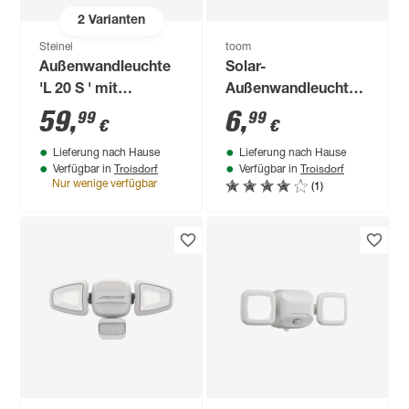
2
Varianten
Steinel
toom
Außenwandleuchte
Solar-
'L 20 S ' mit
Außenwandleuchte
Bewegungssensor
'Brasilia' mit
59
,
6
,
99
99
€
€
60 W IP 44 23 x 25
Bewegungssensor
Lieferung nach Hause
Lieferung nach Hause
cm
10 lm warmweiß IP
Troisdorf
Troisdorf
Verfügbar in
Verfügbar in
44 10 x 7,8 cm
(1)
Nur wenige verfügbar