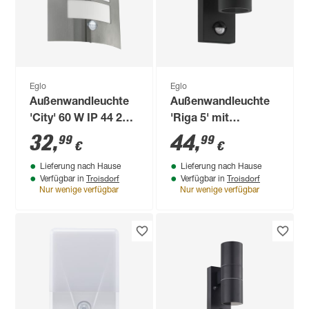
Eglo
Eglo
Außenwandleuchte
Außenwandleuchte
'City' 60 W IP 44 23,5
'Riga 5' mit
x 26 cm
Bewegungssensor
32
,
44
,
99
99
€
€
2,8 W 250 lm
Lieferung nach Hause
Lieferung nach Hause
warmweiß IP 44 x
Troisdorf
Troisdorf
Verfügbar in
Verfügbar in
16,5 cm
Nur wenige verfügbar
Nur wenige verfügbar