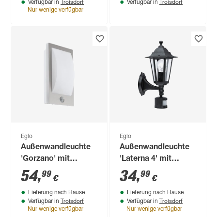
Troisdorf
Troisdorf
Verfügbar in
Verfügbar in
36,8 cm
Nur wenige verfügbar
Eglo
Eglo
Außenwandleuchte
Außenwandleuchte
'Gorzano' mit
'Laterna 4' mit
Bewegungssensor
Bewegungssensor
54
,
34
,
99
99
€
€
12 W IP 44 8 x 29 cm
60 W IP 44
Lieferung nach Hause
Lieferung nach Hause
Troisdorf
Troisdorf
Verfügbar in
Verfügbar in
Nur wenige verfügbar
Nur wenige verfügbar