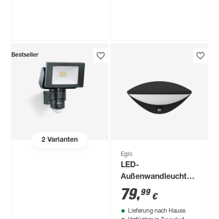
Steinel
Steinel
Bestseller
LED-
LED-Deckenleuchte
Außenwandstrahler
'RS 16 LED' 9,3 W
'XLED home 2' 13,7
918 lm warmweiß Ø
69
,
55
,
99
99
€
€
W 1550 lm
27,5 x 9,5 cm
warmweiß IP 44 18 x
18,1 cm
2
Varianten
Eglo
LED-
Außenwandleuchte
'Belcreda' mit
79
,
99
€
Bewegungssensor 9
Lieferung nach Hause
W 1200 lm