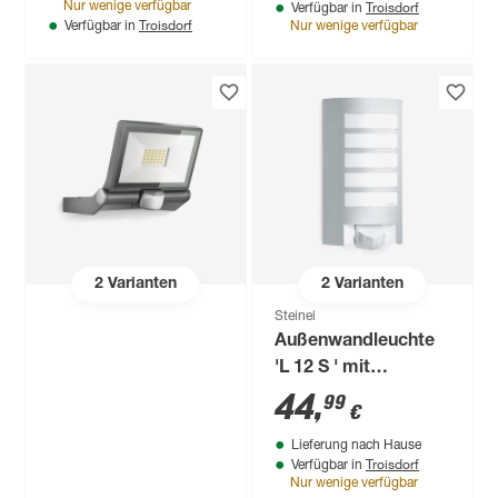
Troisdorf
Nur wenige verfügbar
Verfügbar in
tageslichtweiß IP 44
warmweiß IP 44 7,8
Troisdorf
Verfügbar in
Nur wenige verfügbar
17,3 x 18,9 cm
x 13,1 x 26 cm
2
Varianten
2
Varianten
Steinel
Außenwandleuchte
'L 12 S ' mit
Bewegungssensor
44
,
99
€
60 W IP 44 15,5 x
Lieferung nach Hause
27,2 cm
Troisdorf
Verfügbar in
Nur wenige verfügbar