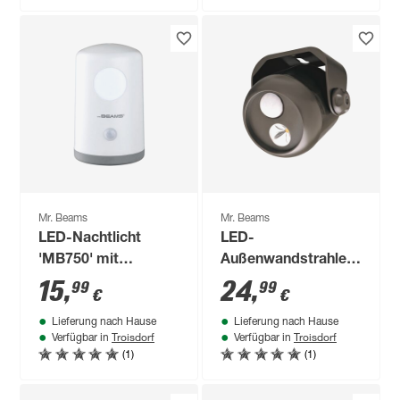
Mr. Beams
Mr. Beams
LED-Nachtlicht
LED-
'MB750' mit
Außenwandstrahler
Bewegungsmelder
'MB310' mit
15
,
24
,
99
99
€
€
Batteriebetrieben
Bewegungssensor
Lieferung nach Hause
Lieferung nach Hause
weiß
80 lm neutralweiß IP
Troisdorf
Troisdorf
Verfügbar in
Verfügbar in
55 Ø 8,9 x 10,2 cm
(1)
(1)