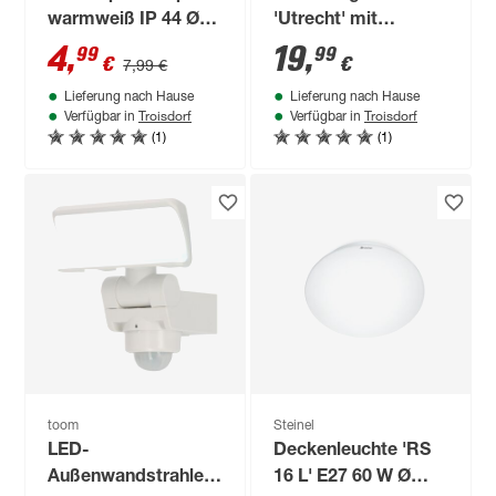
warmweiß IP 44 Ø
'Utrecht' mit
11,5 x 40,2 cm
Bewegungssensor
4
,
19
,
99
99
€
€
7,99 €
30 lm neutralweiß IP
Lieferung nach Hause
Lieferung nach Hause
44 12,2 x 43,3 x 12,2
Troisdorf
Troisdorf
Verfügbar in
Verfügbar in
cm
(1)
(1)
toom
Steinel
LED-
Deckenleuchte 'RS
Außenwandstrahler
16 L' E27 60 W Ø