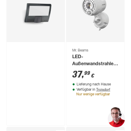
Mr. Beams
LED-
Außenwandstrahler
'MB360XT' mit
37
,
99
€
Bewegungssensor
Lieferung nach Hause
200 lm neutralweiß
Troisdorf
Verfügbar in
IP 66 Ø 9 x 16 cm
Nur wenige verfügbar