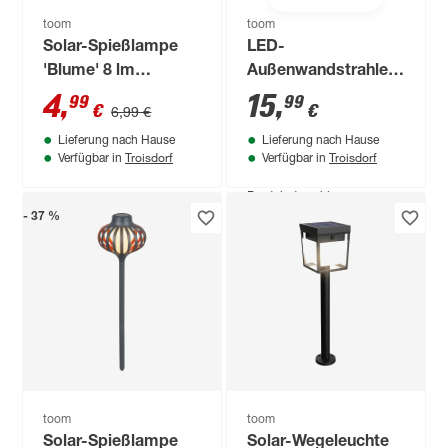
toom
toom
Solar-Spießlampe
LED-
'Blume' 8 lm
Außenwandstrahler
tageslichtweiß IP 44
mit
4
,
15
,
99
99
€
€
6,99 €
Ø 13,5 x 76 cm
Bewegungssensor
Lieferung nach Hause
Lieferung nach Hause
1450 lm
Troisdorf
Troisdorf
Verfügbar in
Verfügbar in
tageslichtweiß IP 44
13,4 x 16,2 cm
Produktdatenblatt
Lieferung nach Hause
- 37 %
Troisdorf
Verfügbar in
Nur wenige verfügbar
toom
toom
Solar-Spießlampe
Solar-Wegeleuchte