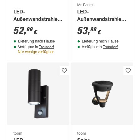
Mr. Beams
LED-
LED-
Außenwandstrahler
Außenwandstrahler
mit
'MB3000' mit
52
,
53
,
99
99
€
€
Bewegungssensor
Bewegungssensor
Lieferung nach Hause
Lieferung nach Hause
750 lm neutralweiß 9
500 lm neutralweiß
Troisdorf
Troisdorf
Verfügbar in
Verfügbar in
x 27 x 10,5 cm
IP 66 26 x 9,5 cm
Nur wenige verfügbar
toom
toom