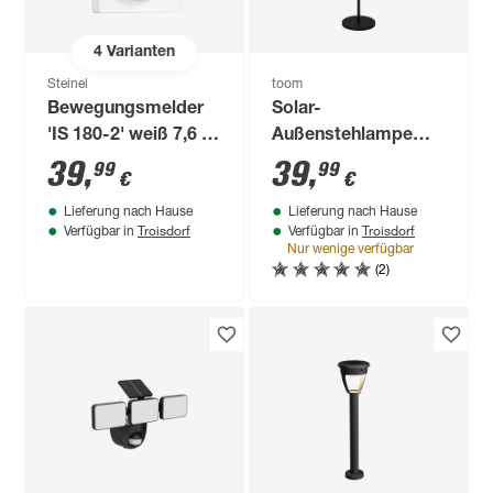
4
Varianten
Steinel
toom
Bewegungsmelder
Solar-
'IS 180-2' weiß 7,6 x
Außenstehlampe
12 x 5,6 cm
warmweiß,
39
,
39
,
99
99
€
€
Farbwechsler IP 44
Lieferung nach Hause
Lieferung nach Hause
Ø 34 x 150 cm
Troisdorf
Troisdorf
Verfügbar in
Verfügbar in
Nur wenige verfügbar
(2)