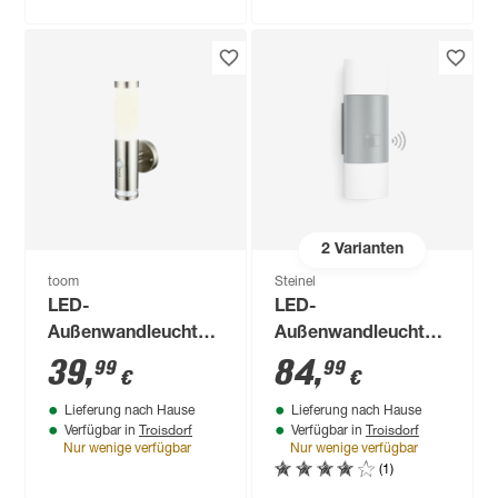
2
Varianten
toom
Steinel
LED-
LED-
Außenwandleuchte
Außenwandleuchte
'Montana' mit
'L 910 S ' 9,8 W 797
39
,
84
,
99
99
€
€
Bewegungssensor
lm warmweiß IP 44 8
Lieferung nach Hause
Lieferung nach Hause
100 lm
x 23,5 cm
Troisdorf
Troisdorf
Verfügbar in
Verfügbar in
tageslichtweiß IP 44
Nur wenige verfügbar
Nur wenige verfügbar
Ø 7,5 x 37 cm
(1)