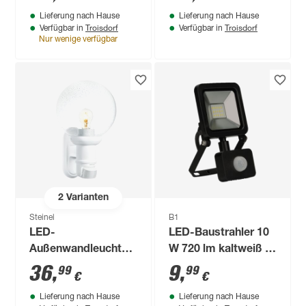
Bewegungssensor
Lieferung nach Hause
Lieferung nach Hause
5,6 W 1400 lm
Troisdorf
Troisdorf
Verfügbar in
Verfügbar in
warmweiß IP 44 x
Nur wenige verfügbar
11,5 cm
2
Varianten
Steinel
B1
LED-
LED-Baustrahler 10
Außenwandleuchte
W 720 lm kaltweiß IP
'L 560 S ' mit
44
36
,
9
,
99
99
€
€
Bewegungssensor
Lieferung nach Hause
Lieferung nach Hause
60 W IP 44 21,5 x