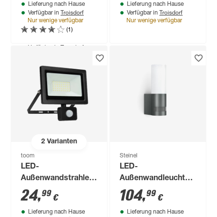
Lieferung nach Hause
Lieferung nach Hause
cm
cm
Troisdorf
Troisdorf
Verfügbar in
Verfügbar in
Nur wenige verfügbar
Nur wenige verfügbar
(1)
Produktdatenblatt
Lieferung nach Hause
Troisdorf
Verfügbar in
2
Varianten
toom
Steinel
LED-
LED-
Außenwandstrahler
Außenwandleuchte
mit
'L 605 S' mit
24
,
104
,
99
99
€
€
Bewegungssensor
Bewegungssensor
Lieferung nach Hause
Lieferung nach Hause
2200 lm
11,3 W 729 lm