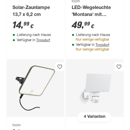
toom
Solar-Zaunlampe
LED-Wegeleuchte
13,7 x 6,2 cm
'Montana' mit
Bewegungssensor
14
,
49
,
99
99
€
€
100 lm
Lieferung nach Hause
Lieferung nach Hause
tageslichtweiß IP 44
Troisdorf
Nur wenige verfügbar
Verfügbar in
Ø 12,5 x 50 cm
Troisdorf
Verfügbar in
Nur wenige verfügbar
4
Varianten
toom