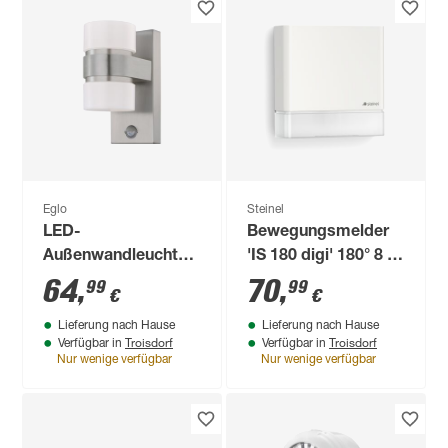
Eglo
Steinel
LED-
Bewegungsmelder
Außenwandleuchte
'IS 180 digi' 180° 8 m
'Atollari' mit
weiß mit smartem
64
,
70
,
99
99
€
€
Bewegungssensor
Sensor
Lieferung nach Hause
Lieferung nach Hause
4,9 W 720 lm
Troisdorf
Troisdorf
Verfügbar in
Verfügbar in
warmweiß IP 44 10 x
Nur wenige verfügbar
Nur wenige verfügbar
23 cm