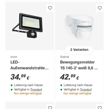
2
Varianten
toom
Steinel
LED-
Bewegungsmelder
Außenwandstrahler
'IS 140-2' weiß 8,6 x
mit
8,2 x 9,9 cm
34
,
42
,
99
99
€
€
Bewegungssensor
Lieferung nach Hause
Lieferung nach Hause
3800 lm
Troisdorf
Troisdorf
Verfügbar in
Verfügbar in
tageslichtweiß IP 44
Nur wenige verfügbar
Nur wenige verfügbar
17,3 x 18,9 cm