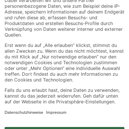
Zahlungsarten
Versandarten
Sicher einkaufen
Jetzt die toom-App herunterladen
Alle Preisangaben in EUR inkl. gesetzl. MwSt.. Die dargestellten Angebote sind unter
Umständen nicht in allen Märkten verfügbar. Die angegebenen Verfügbarkeiten beziehen
sich auf den unter "Mein Markt" ausgewählten toom Baumarkt. Alle Angebote und
Produkte nur solange der Vorrat reicht.
*Paketversand ab 59 € versandkostenfrei, gilt nicht für Artikel mit Speditionsversand, hier
fallen zusätzliche Versandkosten an.