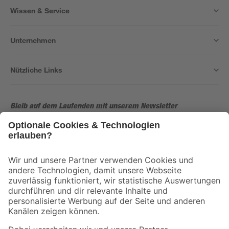
Wissen & Service
Unternehmen
Nützliche Links
Bleib auf dem Laufenden mit unserem Newsletter
Der toom Newsletter: Keine Angebote und Aktionen mehr verpassen!
Zur Newsletter Anmeldung
Folge uns