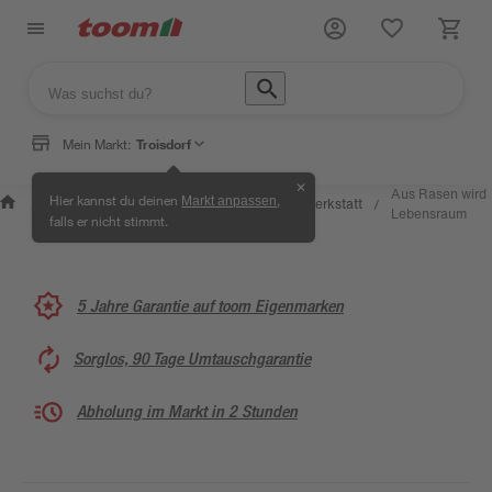
Mein Markt:
Troisdorf
✕
Wissen &
Selbermachen
Aus Rasen wird
Hier kannst du deinen
,
Markt anpassen
Kreativwerkstatt
/
/
/
/
Service
& Ratgeber
Lebensraum
falls er nicht stimmt.
5 Jahre Garantie auf toom Eigenmarken
Sorglos, 90 Tage Umtauschgarantie
Abholung im Markt in 2 Stunden