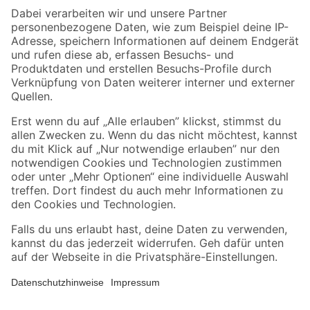
Zahlungsarten
Versandarten
Sicher einkaufen
Jetzt die toom-App herunterladen
Alle Preisangaben in EUR inkl. gesetzl. MwSt.. Die dargestellten Angebote sind unter
Umständen nicht in allen Märkten verfügbar. Die angegebenen Verfügbarkeiten beziehen
sich auf den unter "Mein Markt" ausgewählten toom Baumarkt. Alle Angebote und
Produkte nur solange der Vorrat reicht.
*Paketversand ab 59 € versandkostenfrei, gilt nicht für Artikel mit Speditionsversand, hier
fallen zusätzliche Versandkosten an.