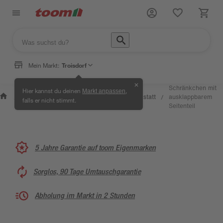
Mein Markt:
Troisdorf
✕
Wissen
Schränkchen mit
Hier kannst du deinen
,
Markt anpassen
Selbermachen
&
Kreativwerkstatt
ausklappbarem
/
/
/
/
falls er nicht stimmt.
& Ratgeber
Service
Seitenteil
5 Jahre Garantie auf toom Eigenmarken
Sorglos, 90 Tage Umtauschgarantie
Abholung im Markt in 2 Stunden