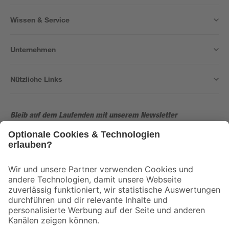
Wissen & Service
Unternehmen
Nützliche Links
Bleib auf dem Laufenden mit unserem Newsletter
Der toom Newsletter: Keine Angebote und Aktionen mehr verpassen!
Zur Newsletter Anmeldung
Folge uns