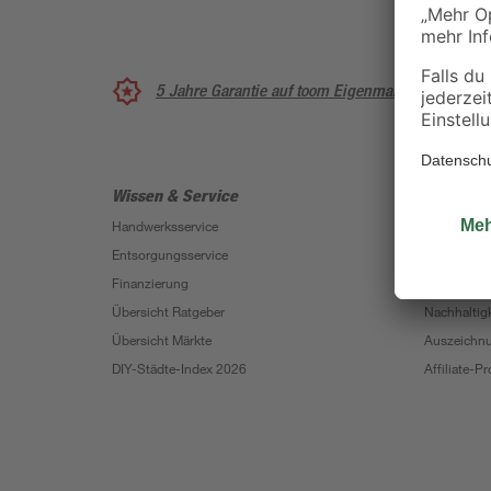
5 Jahre Garantie auf toom Eigenmarken
Wissen & Service
Unterne
Handwerksservice
Über uns
Entsorgungsservice
Karriere
Finanzierung
Presse
Übersicht Ratgeber
Nachhaltigk
Übersicht Märkte
Auszeichn
DIY-Städte-Index 2026
Affiliate-