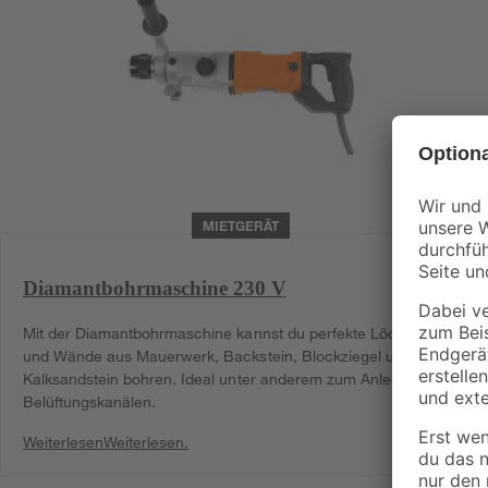
MIETGERÄT
Diamantbohrmaschine 230 V
Mit der Diamantbohrmaschine kannst du perfekte Löcher in Böden
und Wände aus Mauerwerk, Backstein, Blockziegel und
Kalksandstein bohren. Ideal unter anderem zum Anlegen von
Belüftungskanälen.
Weiterlesen
Weiterlesen.