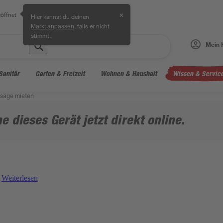
öffnet
✕
Hier kannst du deinen
, falls er nicht
Markt anpassen
stimmt.
Mein 
Sanitär
Garten & Freizeit
Wohnen & Haushalt
Wissen & Servic
säge mieten
e dieses Gerät jetzt direkt online.
Weiterlesen