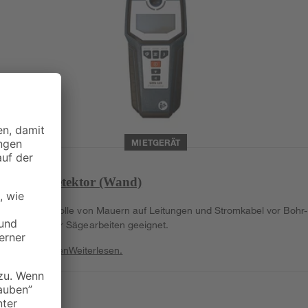
MIETGERÄT
Multidetektor (Wand)
Zur Kontrolle von Mauern auf Leitungen und Stromkabel vor Bohr-
Fräs- oder Sägearbeiten geeignet.
Weiterlesen
Weiterlesen.