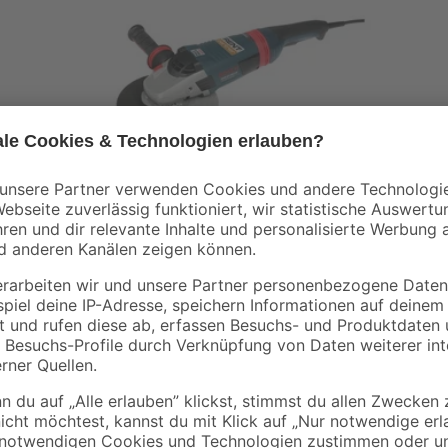
MIETGERÄT
Winkelschleifer
Dieser Winkelschleifer eignet sich zum Schleifen von Stein, Beton
oder Metall und zum Entgraten von Metall.
Weiterlesen
Weiterlesen.