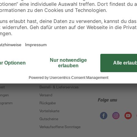
Sorglos, 90 Tage Umtauschgarantie
hmen
Nützliche Links
Bleib auf dem Lauf
Leichte Sprache
Der toom Newsletter: K
Hilfe
Zur Newsletter 
Zahlungsarten
eit
Bestell- & Lieferservices
ungen
Versand
Folge uns
Programm
Rückgabe
Vorteilskarte
Gutscheine
Verkaufsoffene Sonntage