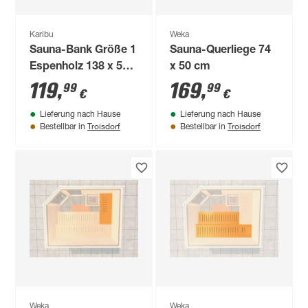
Karibu
Weka
Sauna-Bank Größe 1
Sauna-Querliege 74
Espenholz 138 x 50 x
x 50 cm
9 cm
119
,
169
,
99
99
€
€
Lieferung nach Hause
Lieferung nach Hause
Troisdorf
Troisdorf
Bestellbar in
Bestellbar in
Weka
Weka