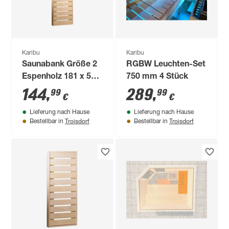
Karibu
Karibu
Saunabank Größe 2
RGBW Leuchten-Set
Espenholz 181 x 55 x
750 mm 4 Stück
9 cm
144
,
289
,
99
99
€
€
Lieferung nach Hause
Lieferung nach Hause
Troisdorf
Troisdorf
Bestellbar in
Bestellbar in