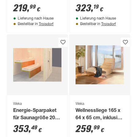
219
,
323
,
99
19
€
€
Lieferung nach Hause
Lieferung nach Hause
Troisdorf
Troisdorf
Bestellbar in
Bestellbar in
Weka
Weka
Energie-Sparpaket
Wellnessliege 165 x
für Saunagröße 200
64 x 65 cm, inklusive
x 180/200 cm, ohne
Saunabadetuch
353
,
259
,
49
99
€
€
Liegen