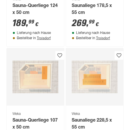
Sauna-Querliege 124
Saunaliege 178,5 x
x 50 cm
55 cm
189
,
269
,
99
99
€
€
Lieferung nach Hause
Lieferung nach Hause
Troisdorf
Troisdorf
Bestellbar in
Bestellbar in
Weka
Weka
Sauna-Querliege 107
Saunaliege 228,5 x
x 50 cm
55 cm