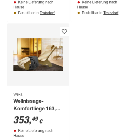
Keine Lieferung nach
Keine Lieferung nach
Hause
Hause
Troisdorf
Troisdorf
Bestellbar in
Bestellbar in
Weka
Wellnissage-
Komfortliege 163,5 x
64 x 93,5 cm,
353
,
49
€
inklusive
Keine Lieferung nach
Saunabadetuch
Hause