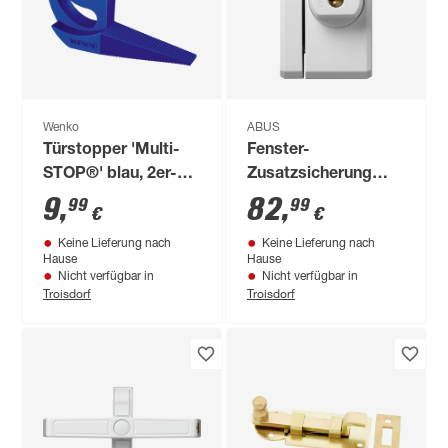
Wenko
ABUS
Türstopper 'Multi-
Fenster-
STOP®' blau, 2er-
Zusatzsicherung
Set
'FTS96 W' weiß
9
,
82
,
99
99
€
€
Keine Lieferung nach
Keine Lieferung nach
Hause
Hause
Nicht verfügbar in
Nicht verfügbar in
Troisdorf
Troisdorf