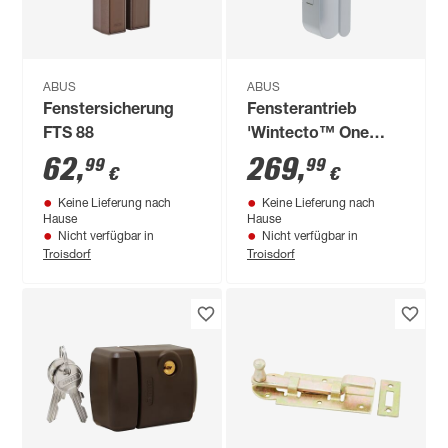
ABUS
ABUS
Fenstersicherung
Fensterantrieb
FTS 88
'Wintecto™ One
FCA4100' silber
62
,
269
,
99
99
€
€
Keine Lieferung nach
Keine Lieferung nach
Hause
Hause
Nicht verfügbar in
Nicht verfügbar in
Troisdorf
Troisdorf