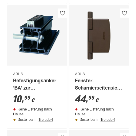
ABUS
ABUS
Befestigungsanker
Fenster-
'BA' zur
Scharnierseitensicherung
Fenstersicherung
'FAS97 B' braun
10
,
44
,
99
99
€
€
Keine Lieferung nach
Keine Lieferung nach
Hause
Hause
Troisdorf
Troisdorf
Bestellbar in
Bestellbar in