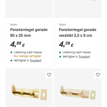
toom
toom
Fensterriegel gerade
Fensterriegel gerade
80 x 25 mm
verzinkt 2,5 x 8 cm
4
,
4
,
99
39
€
€
Lieferung nach Hause
Lieferung nach Hause
Troisdorf
Nur wenige verfügbar
Verfügbar in
Troisdorf
Verfügbar in