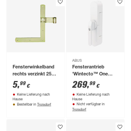
ABUS
Fensterwinkelband
Fensterantrieb
rechts verzinkt 250 x
'Wintecto™ One
200 x 30 mm
FCA4100' weiß
5
,
269
,
99
99
€
€
Keine Lieferung nach
Keine Lieferung nach
Hause
Hause
Troisdorf
Nicht verfügbar in
Bestellbar in
Troisdorf