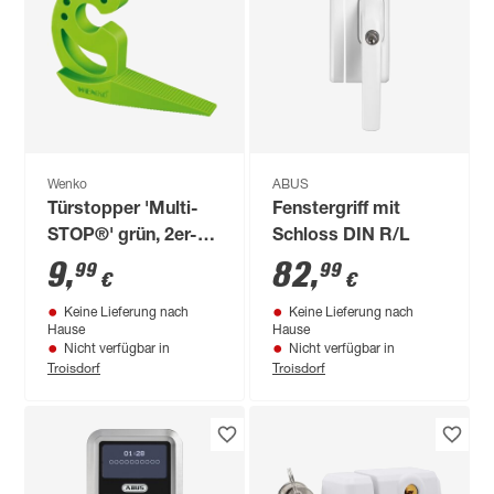
Wenko
ABUS
Türstopper 'Multi-
Fenstergriff mit
STOP®' grün, 2er-
Schloss DIN R/L
Set
9
,
82
,
99
99
€
€
Keine Lieferung nach
Keine Lieferung nach
Hause
Hause
Nicht verfügbar in
Nicht verfügbar in
Troisdorf
Troisdorf