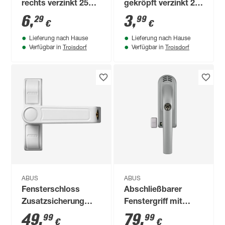
rechts verzinkt 250 x
gekröpft verzinkt 2,5
200 x 30 mm
x 6 cm
6
,
3
,
29
99
€
€
Lieferung nach Hause
Lieferung nach Hause
Troisdorf
Troisdorf
Verfügbar in
Verfügbar in
ABUS
ABUS
Fensterschloss
Abschließbarer
Zusatzsicherung
Fenstergriff mit
2410 W weiß
Alarmsystem 110
49
,
79
,
99
99
€
€