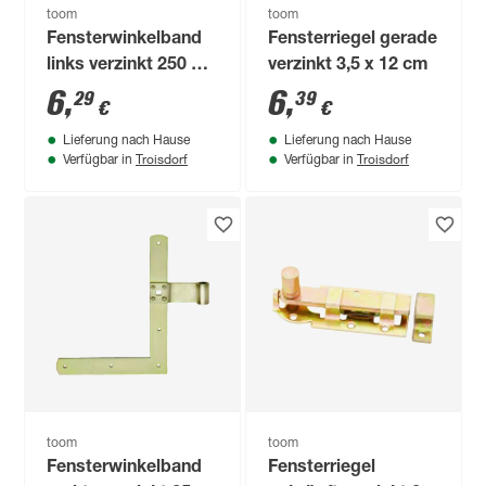
toom
toom
Fensterwinkelband
Fensterriegel gerade
links verzinkt 250 x
verzinkt 3,5 x 12 cm
200 x 30 mm
6
,
6
,
29
39
€
€
Lieferung nach Hause
Lieferung nach Hause
Troisdorf
Troisdorf
Verfügbar in
Verfügbar in
toom
toom
Fensterwinkelband
Fensterriegel