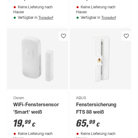
dBA
Keine Lieferung nach
Keine Lieferung nach
Hause
Hause
Troisdorf
Troisdorf
Verfügbar in
Verfügbar in
Osram
ABUS
WiFi-Fenstersensor
Fenstersicherung
'Smart' weiß
FTS 88 weiß
19
,
65
,
99
99
€
€
Keine Lieferung nach
Keine Lieferung nach