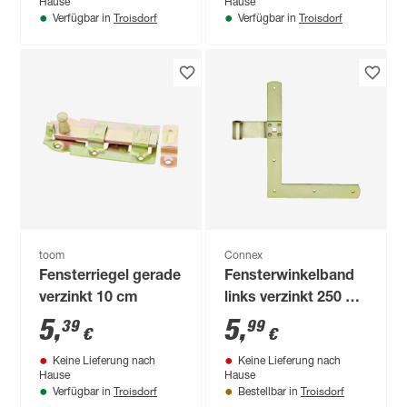
Hause
Hause
Troisdorf
Troisdorf
Verfügbar in
Verfügbar in
toom
Connex
Fensterriegel gerade
Fensterwinkelband
verzinkt 10 cm
links verzinkt 250 x
200 x 30 mm
5
,
5
,
39
99
€
€
Keine Lieferung nach
Keine Lieferung nach
Hause
Hause
Troisdorf
Troisdorf
Verfügbar in
Bestellbar in