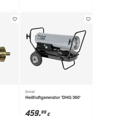
Troisdorf
Nicht verfügbar in
Rowi
Gas-Heizofen 'HGO 4200/2 BFT
Pure Premium++' 4200 W
199
,
99
€
Einhell
Heißluftgenerator 'DHG 360'
459
,
99
€