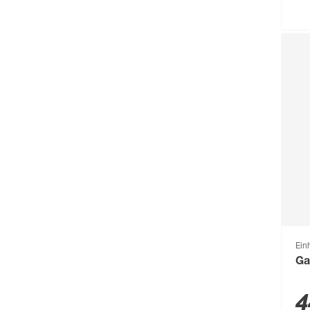
Einh
Ga
4