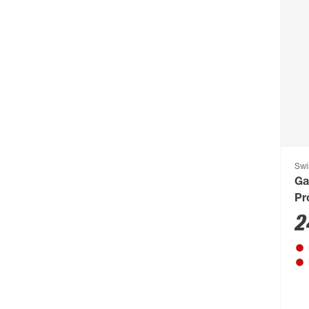
Pr
Th
1
Swi
Ga
Pr
2
Pro