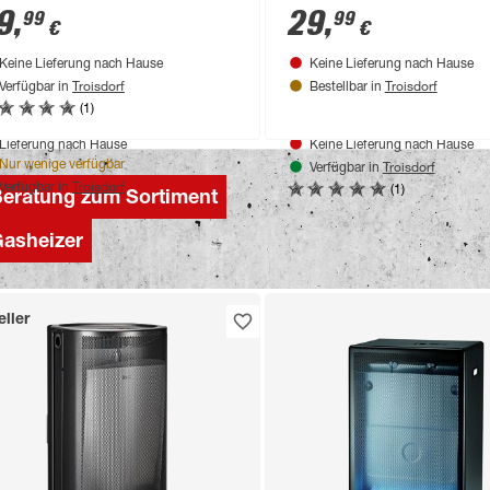
9
,
29
,
99
99
€
€
Keine Lieferung nach Hause
Keine Lieferung nach Hause
Troisdorf
Troisdorf
Verfügbar in
Bestellbar in
(1)
duktdatenblatt
Produktdatenblatt
Lieferung nach Hause
Keine Lieferung nach Hause
Troisdorf
Nur wenige verfügbar
Verfügbar in
Troisdorf
(1)
Verfügbar in
eratung zum Sortiment
asheizer
ller