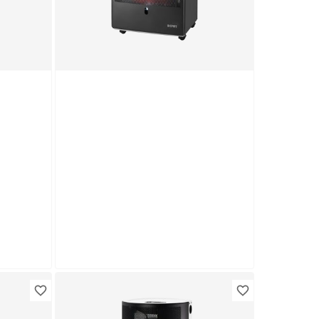
Rowi
0/2
Gas-Katalytofen 'HGO 3400/2