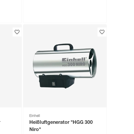
Rowi
0/2
Gas-Heizofen 'Blue Flame HGO
, mit
4200/4 BF' schwarz 4200 W
99
,
99
€
Einhell
r
Heißluftgenerator "HGG 300
Niro"