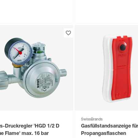
i
Rowi
sheizgebläse 'HGH 10000/4
Gas-Heizofen 'HGO 420
ox' schwarz 10 KW
Blue Flame Pro' schwarz
Thermostat
4
,
119
,
99
99
€
€
SwissBrands
s-Druckregler 'HGD 1/2 D
Gasfüllstandsanzeige fü
ue Flame' max. 16 bar
Propangasflaschen