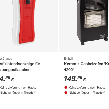
emium++' schwarz, mit
Blue Flame Pro' schwarz
ermostat
W
89
,
109
,
99
99
€
€
ssBrands
Einhell
sfüllstandsanzeige für
Keramik Gasheizofen '
opangasflaschen
4200'
4
,
149
,
99
99
€
€
Keine Lieferung nach Hause
Keine Lieferung nach Hause
Troisdorf
Troisdorf
Nicht verfügbar in
Nicht verfügbar in
duktdatenblatt
Produktdatenblatt
Keine Lieferung nach Hause
Keine Lieferung nach Hause