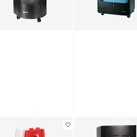
i
Rowi
s-Heizofen 'Blue Flame Pure
Gas-Heizofen 'HGO 420