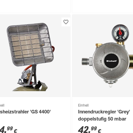
Troisdorf
Troisdorf
Nicht verfügbar in
Nicht verfügbar in
ell
Einhell
sheizstrahler 'GS 4400'
Innendruckregler 'Grey'
doppelstufig 50 mbar
4
,
42
,
99
99
€
€