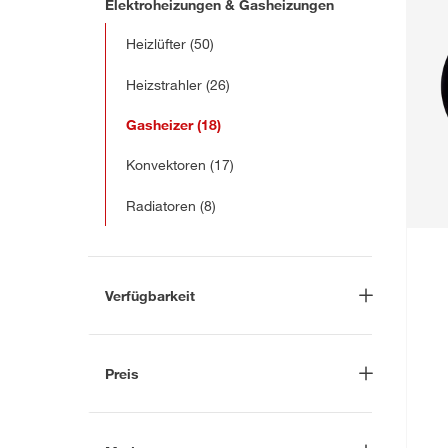
Elektroheizungen & Gasheizungen
Heizlüfter
(50)
Heizstrahler
(26)
Gasheizer
(18)
Konvektoren
(17)
Radiatoren
(8)
Verfügbarkeit
Lieferung nach Hause
(1)
In Troisdorf verfügbar
(4)
Preis
Auf Wunsch in Troisdorf
bestellbar
(2)
-
€
Anderen Markt auswählen