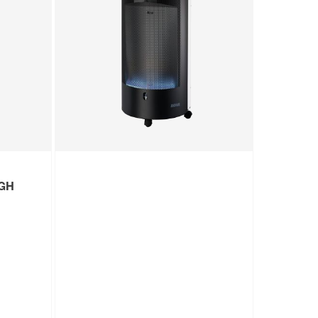
 4200
K' 3400 W
149
,
99
€
KGH
Produktdatenblatt
Keine Lieferung nach Hause